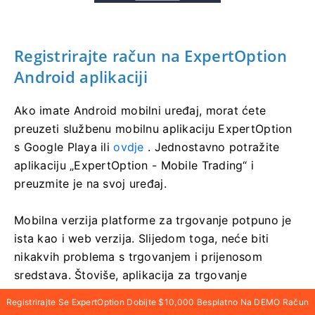
Registrirajte račun na ExpertOption
Android aplikaciji
Ako imate Android mobilni uređaj, morat ćete
preuzeti službenu mobilnu aplikaciju ExpertOption
s Google Playa ili
ovdje
. Jednostavno potražite
aplikaciju „ExpertOption - Mobile Trading“ i
preuzmite je na svoj uređaj.
Mobilna verzija platforme za trgovanje potpuno je
ista kao i web verzija. Slijedom toga, neće biti
nikakvih problema s trgovanjem i prijenosom
sredstava. Štoviše, aplikacija za trgovanje
ExpertOption za Android smatra se najboljom
Registrirajte Se ExpertOption Dobijte $10,000 Besplatno Na DEMO Račun
aplikacijom za online trgovanje. Stoga ima visoku