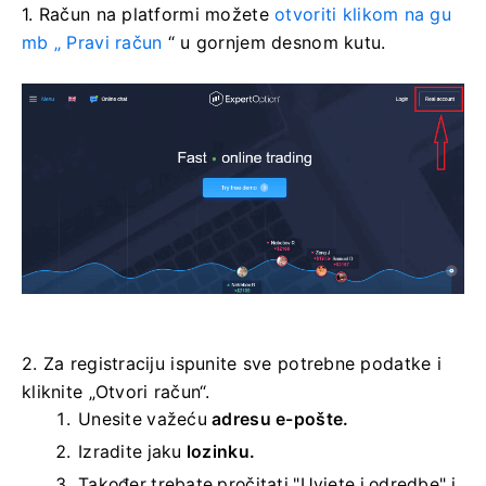
1. Račun na platformi
možete
otvoriti klikom na gu
mb „
Pravi račun
“ u gornjem desnom kutu.
2. Za registraciju ispunite sve potrebne podatke i
kliknite „Otvori račun“.
Unesite važeću
adresu e-pošte.
Izradite jaku
lozinku.
Također trebate pročitati "Uvjete i odredbe" i