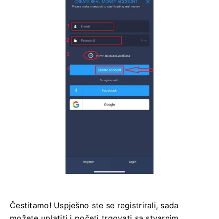
Čestitamo! Uspješno ste se registrirali, sada
možete uplatiti i početi trgovati sa stvarnim