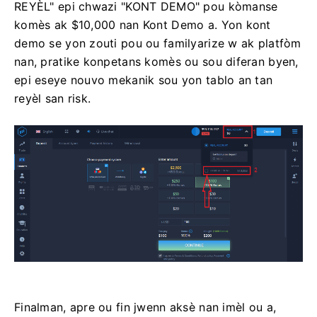
REYÈL" epi chwazi "KONT DEMO" pou kòmanse
komès ak $10,000 nan Kont Demo a. Yon kont
demo se yon zouti pou ou familyarize w ak platfòm
nan, pratike konpetans komès ou sou diferan byen,
epi eseye nouvo mekanik sou yon tablo an tan
reyèl san risk.
Finalman, apre ou fin jwenn aksè nan imèl ou a,