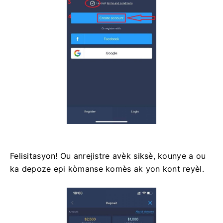
Felisitasyon! Ou anrejistre avèk siksè, kounye a ou
ka depoze epi kòmanse komès ak yon kont reyèl.