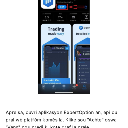
Apre sa, ouvri aplikasyon ExpertOption an, epi ou
pral wè platfòm komès la. Klike sou "Achte" oswa
"Vann" pou predi ki kote graf la prale.