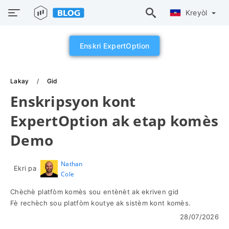
Kreyòl
Enskri ExpertOption
Lakay
Gid
Enskripsyon kont
ExpertOption ak etap komès
Demo
Nathan
Ekri pa
Cole
Chèchè platfòm komès sou entènèt ak ekriven gid
Fè rechèch sou platfòm koutye ak sistèm kont komès.
28/07/2026