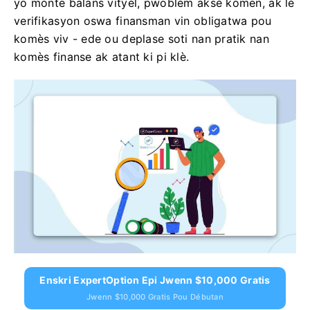
yo monte balans vityèl, pwoblèm aksè komen, ak lè
verifikasyon oswa finansman vin obligatwa pou
komès viv - ede ou deplase soti nan pratik nan
komès finanse ak atant ki pi klè.
Enskri ExpertOption Epi Jwenn $10,000 Gratis
Jwenn $10,000 Gratis Pou Débutan