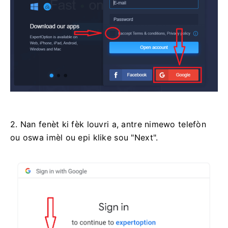
2. Nan fenèt ki fèk louvri a, antre nimewo telefòn
ou oswa imèl ou epi klike sou "Next".