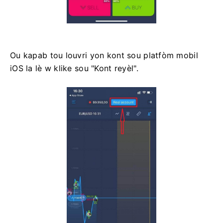
Ou kapab tou louvri yon kont sou platfòm mobil
iOS la lè w klike sou "Kont reyèl".