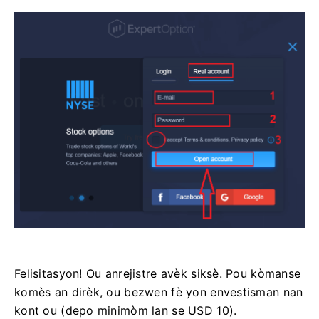
Felisitasyon! Ou anrejistre avèk siksè. Pou kòmanse
komès an dirèk, ou bezwen fè yon envestisman nan
kont ou (depo minimòm lan se USD 10).