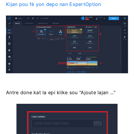
Kijan pou fè yon depo nan ExpertOption
Antre done kat la epi klike sou "Ajoute lajan ..."