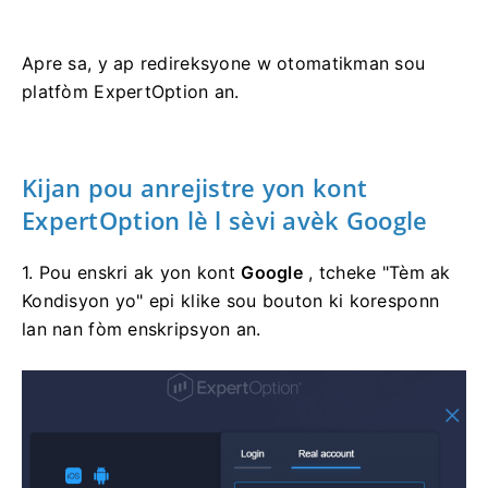
Apre sa, y ap redireksyone w otomatikman sou
platfòm ExpertOption an.
Kijan pou anrejistre yon kont
ExpertOption lè l sèvi avèk Google
1. Pou enskri ak yon kont
Google
, tcheke "Tèm ak
Kondisyon yo" epi klike sou bouton ki koresponn
lan nan fòm enskripsyon an.