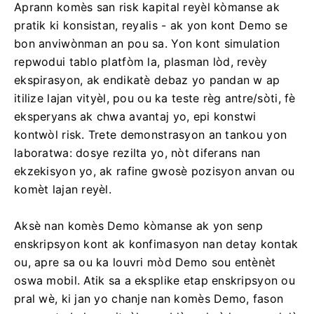
Aprann komès san risk kapital reyèl kòmanse ak
pratik ki konsistan, reyalis - ak yon kont Demo se
bon anviwònman an pou sa. Yon kont simulation
repwodui tablo platfòm la, plasman lòd, revèy
ekspirasyon, ak endikatè debaz yo pandan w ap
itilize lajan vityèl, pou ou ka teste règ antre/sòti, fè
eksperyans ak chwa avantaj yo, epi konstwi
kontwòl risk. Trete demonstrasyon an tankou yon
laboratwa: dosye rezilta yo, nòt diferans nan
ekzekisyon yo, ak rafine gwosè pozisyon anvan ou
komèt lajan reyèl.
Aksè nan komès Demo kòmanse ak yon senp
enskripsyon kont ak konfimasyon nan detay kontak
ou, apre sa ou ka louvri mòd Demo sou entènèt
oswa mobil. Atik sa a eksplike etap enskripsyon ou
pral wè, ki jan yo chanje nan komès Demo, fason