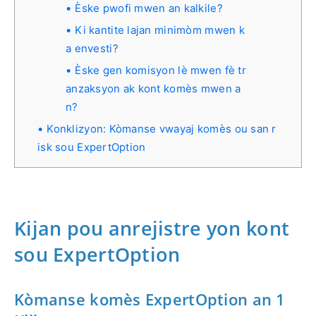
Èske pwofi mwen an kalkile?
Ki kantite lajan minimòm mwen k
a envesti?
Èske gen komisyon lè mwen fè tr
anzaksyon ak kont komès mwen a
n?
Konklizyon: Kòmanse vwayaj komès ou san r
isk sou ExpertOption
Kijan pou anrejistre yon kont
sou ExpertOption
Kòmanse komès ExpertOption an 1