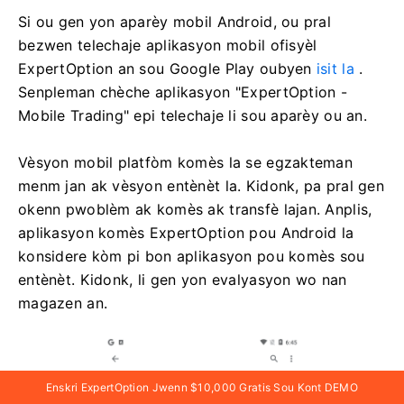
Si ou gen yon aparèy mobil Android, ou pral
bezwen telechaje aplikasyon mobil ofisyèl
ExpertOption an sou Google Play oubyen
isit la
.
Senpleman chèche aplikasyon "ExpertOption -
Mobile Trading" epi telechaje li sou aparèy ou an.
Vèsyon mobil platfòm komès la se egzakteman
menm jan ak vèsyon entènèt la. Kidonk, pa pral gen
okenn pwoblèm ak komès ak transfè lajan. Anplis,
aplikasyon komès ExpertOption pou Android la
konsidere kòm pi bon aplikasyon pou komès sou
entènèt. Kidonk, li gen yon evalyasyon wo nan
magazen an.
Enskri ExpertOption Jwenn $10,000 Gratis Sou Kont DEMO