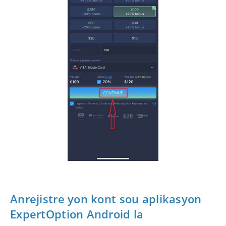
Anrejistre yon kont sou aplikasyon
ExpertOption Android la