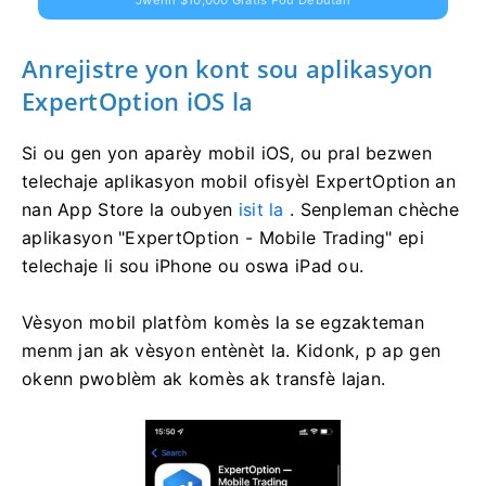
Jwenn $10,000 Gratis Pou Débutan
Anrejistre yon kont sou aplikasyon
ExpertOption iOS la
Si ou gen yon aparèy mobil iOS, ou pral bezwen
telechaje aplikasyon mobil ofisyèl ExpertOption an
nan App Store la oubyen
isit la
. Senpleman chèche
aplikasyon "ExpertOption - Mobile Trading" epi
telechaje li sou iPhone ou oswa iPad ou.
Vèsyon mobil platfòm komès la se egzakteman
menm jan ak vèsyon entènèt la. Kidonk, p ap gen
okenn pwoblèm ak komès ak transfè lajan.