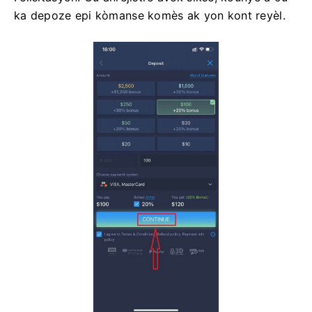
ka depoze epi kòmanse komès ak yon kont reyèl.