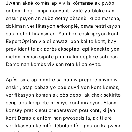
Jwenn aksè komès ap viv la kòmanse ak pwòp
onboarding - anpil nouvo itilizatè yo bloke nan
enskripsyon an akòz detay pèsonèl ki pa matche,
dokiman verifikasyon enkonplè, oswa restriksyon
sou metòd finansman. Yon bon enskripsyon kont
ExpertOption vle di chwazi bon kalite kont, bay
prèv idantite ak adrès akseptab, epi konekte yon
metòd peman sipòte pou ou ka deplase soti nan
Demo nan komès viv san reta ki pa evite.
Apèsi sa a ap montre sa pou w prepare anvan w
enskri, etap debaz yo pou ouvri yon kont komès,
verifikasyon komen ak pòs depo, ak chèk sekirite
senp pou konplete premye konfigirasyon. Atann
konsèy pratik sou preparasyon pou kont, ki jan
kont Demo a anfòm nan pwosesis la, ak ti erè
verifikasyon ke pifò débutan fè - pou ou ka jwenn