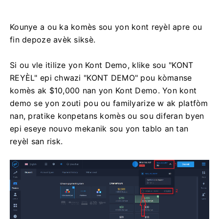
Kounye a ou ka komès sou yon kont reyèl apre ou
fin depoze avèk siksè.
Si ou vle itilize yon Kont Demo, klike sou "KONT
REYÈL" epi chwazi "KONT DEMO" pou kòmanse
komès ak $10,000 nan yon Kont Demo. Yon kont
demo se yon zouti pou ou familyarize w ak platfòm
nan, pratike konpetans komès ou sou diferan byen
epi eseye nouvo mekanik sou yon tablo an tan
reyèl san risk.