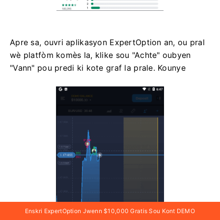
Apre sa, ouvri aplikasyon ExpertOption an, ou pral
wè platfòm komès la, klike sou "Achte" oubyen
"Vann" pou predi ki kote graf la prale. Kounye
Enskri ExpertOption Jwenn $10,000 Gratis Sou Kont DEMO