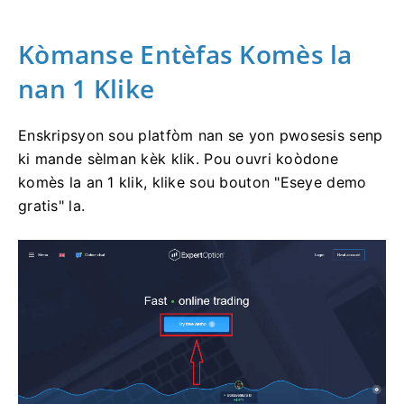
Kòmanse Entèfas Komès la
nan 1 Klike
Enskripsyon sou platfòm nan se yon pwosesis senp
ki mande sèlman kèk klik. Pou ouvri koòdone
komès la an 1 klik, klike sou bouton "Eseye demo
gratis" la.