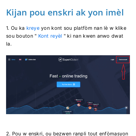
Kijan pou enskri ak yon imèl
1. Ou ka
kreye
yon kont sou platfòm nan lè w klike
sou bouton "
Kont reyèl
" ki nan kwen anwo dwat
la.
2. Pou w enskri, ou bezwen ranpli tout enfòmasyon