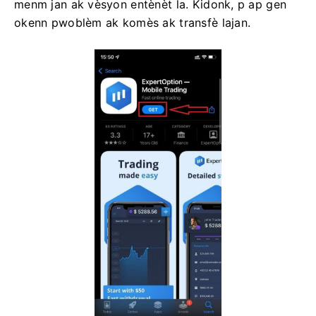
menm jan ak vèsyon entènèt la. Kidonk, p ap gen
okenn pwoblèm ak komès ak transfè lajan.