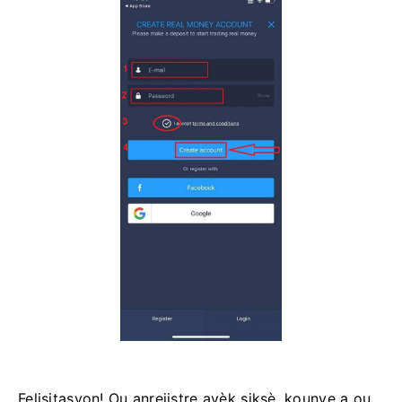
Felisitasyon! Ou anrejistre avèk siksè, kounye a ou