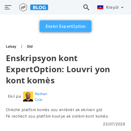
Kreyòl
Enskri ExpertOption
Lakay
Gid
Enskripsyon kont
ExpertOption: Louvri yon
kont komès
Nathan
Ekri pa
Cole
Chèchè platfòm komès sou entènèt ak ekriven gid
Fè rechèch sou platfòm koutye ak sistèm kont komès.
23/07/2026