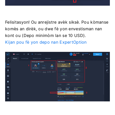
Felisitasyon! Ou anrejistre avèk siksè. Pou kòmanse
komès an dirèk, ou dwe fè yon envestisman nan
kont ou (Depo minimòm lan se 10 USD).
Kijan pou fè yon depo nan ExpertOption