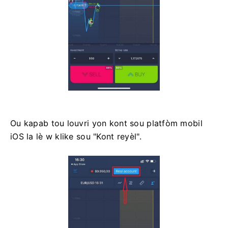
Ou kapab tou louvri yon kont sou platfòm mobil
iOS la lè w klike sou "Kont reyèl".