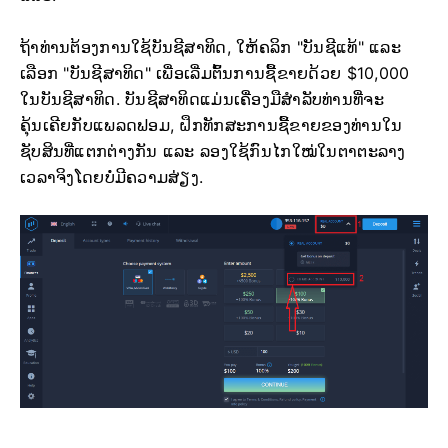
ຖ້າທ່ານຕ້ອງການໃຊ້ບັນຊີສາທິດ, ໃຫ້ຄລິກ "ບັນຊີແທ້" ແລະ
ເລືອກ "ບັນຊີສາທິດ" ເພື່ອເລີ່ມຕົ້ນການຊື້ຂາຍດ້ວຍ $10,000
ໃນບັນຊີສາທິດ. ບັນຊີສາທິດແມ່ນເຄື່ອງມືສຳລັບທ່ານທີ່ຈະ
ຄຸ້ນເຄີຍກັບແພລດຟອມ, ຝຶກທັກສະການຊື້ຂາຍຂອງທ່ານໃນ
ຊັບສິນທີ່ແຕກຕ່າງກັນ ແລະ ລອງໃຊ້ກົນໄກໃໝ່ໃນຕາຕະລາງ
ເວລາຈິງໂດຍບໍ່ມີຄວາມສ່ຽງ.