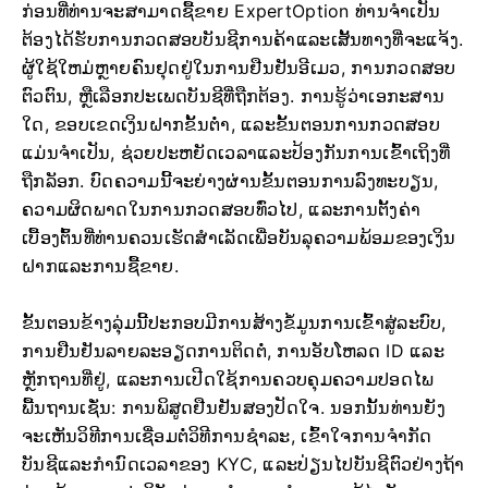
ກ່ອນ​ທີ່​ທ່ານ​ຈະ​ສາ​ມາດ​ຊື້​ຂາຍ ExpertOption ທ່ານ​ຈໍາ​ເປັນ​
ຕ້ອງ​ໄດ້​ຮັບ​ການ​ກວດ​ສອບ​ບັນ​ຊີ​ການ​ຄ້າ​ແລະ​ເສັ້ນ​ທາງ​ທີ່​ຈະ​ແຈ້ງ​.
ຜູ້ໃຊ້ໃຫມ່ຫຼາຍຄົນຢຸດຢູ່ໃນການຢືນຢັນອີເມວ, ການກວດສອບ
ຕົວຕົນ, ຫຼືເລືອກປະເພດບັນຊີທີ່ຖືກຕ້ອງ. ການຮູ້ວ່າເອກະສານ
ໃດ, ຂອບເຂດເງິນຝາກຂັ້ນຕ່ໍາ, ແລະຂັ້ນຕອນການກວດສອບ
ແມ່ນຈໍາເປັນ, ຊ່ວຍປະຫຍັດເວລາແລະປ້ອງກັນການເຂົ້າເຖິງທີ່
ຖືກລັອກ. ບົດຄວາມນີ້ຈະຍ່າງຜ່ານຂັ້ນຕອນການລົງທະບຽນ,
ຄວາມຜິດພາດໃນການກວດສອບທົ່ວໄປ, ແລະການຕັ້ງຄ່າ
ເບື້ອງຕົ້ນທີ່ທ່ານຄວນເຮັດສໍາເລັດເພື່ອບັນລຸຄວາມພ້ອມຂອງເງິນ
ຝາກແລະການຊື້ຂາຍ.
ຂັ້ນຕອນຂ້າງລຸ່ມນີ້ປະກອບມີການສ້າງຂໍ້ມູນການເຂົ້າສູ່ລະບົບ,
ການຢືນຢັນລາຍລະອຽດການຕິດຕໍ່, ການອັບໂຫລດ ID ແລະ
ຫຼັກຖານທີ່ຢູ່, ແລະການເປີດໃຊ້ການຄວບຄຸມຄວາມປອດໄພ
ພື້ນຖານເຊັ່ນ: ການພິສູດຢືນຢັນສອງປັດໃຈ. ນອກນັ້ນທ່ານຍັງ
ຈະເຫັນວິທີການເຊື່ອມຕໍ່ວິທີການຊໍາລະ, ເຂົ້າໃຈການຈໍາກັດ
ບັນຊີແລະກໍານົດເວລາຂອງ KYC, ແລະປ່ຽນໄປບັນຊີຕົວຢ່າງຖ້າ