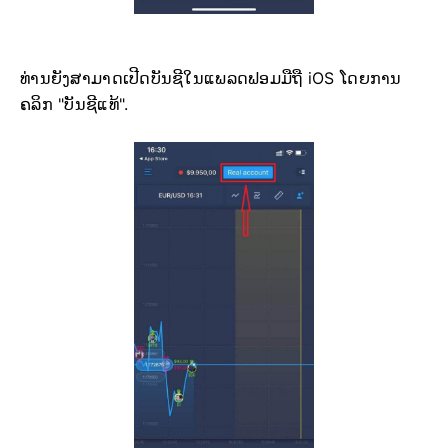
ທ່ານຍັງສາມາດເປີດບັນຊີໃນແພລດຟອມມືຖື iOS ໂດຍການ
ຄລິກ "ບັນຊີແທ້".