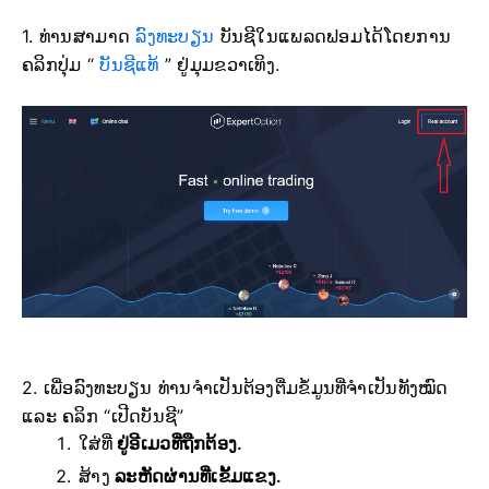
1. ທ່ານສາມາດ
ລົງທະບຽນ
ບັນຊີໃນແພລດຟອມໄດ້ໂດຍການ
ຄລິກປຸ່ມ “
ບັນຊີແທ້
” ຢູ່ມຸມຂວາເທິງ.
2. ເພື່ອລົງທະບຽນ ທ່ານຈຳເປັນຕ້ອງຕື່ມຂໍ້ມູນທີ່ຈຳເປັນທັງໝົດ
ແລະ ຄລິກ “ເປີດບັນຊີ”
ໃສ່ທີ່
ຢູ່ອີເມວທີ່ຖືກຕ້ອງ.
ສ້າງ
ລະຫັດຜ່ານທີ່ເຂັ້ມແຂງ.