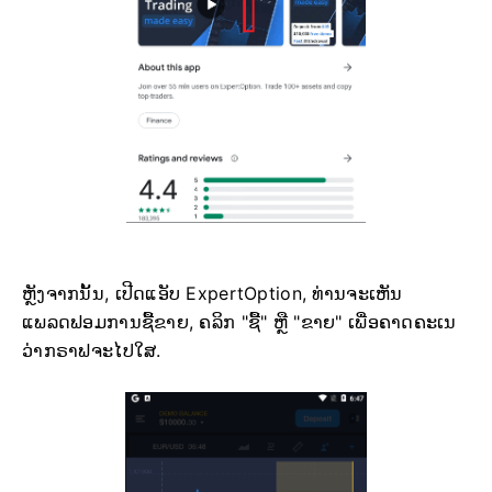
ຫຼັງຈາກນັ້ນ, ເປີດແອັບ ExpertOption, ທ່ານຈະເຫັນ
ແພລດຟອມການຊື້ຂາຍ, ຄລິກ "ຊື້" ຫຼື "ຂາຍ" ເພື່ອຄາດຄະເນ
ວ່າກຣາຟຈະໄປໃສ.