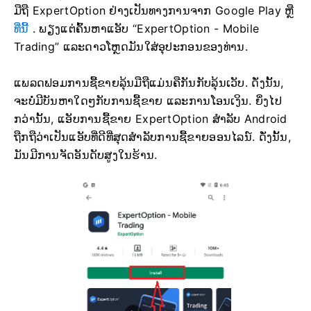
ມືຖື ExpertOption ຢ່າງເປັນທາງການຈາກ Google Play ຫຼື
ທີ່ນີ້
. ພຽງແຕ່ຄົ້ນຫາແອັບ “ExpertOption - Mobile
Trading” ແລະດາວໂຫຼດມັນໃສ່ອຸປະກອນຂອງທ່ານ.
ແພລດຟອມການຊື້ຂາຍລຸ້ນມືຖືແມ່ນຄືກັນກັບລຸ້ນເວັບ. ດັ່ງນັ້ນ,
ຈະບໍ່ມີບັນຫາໃດໆກັບການຊື້ຂາຍ ແລະການໂອນເງິນ. ຍິ່ງໄປ
ກວ່ານັ້ນ, ແອັບການຊື້ຂາຍ ExpertOption ສຳລັບ Android
ຖືກຖືວ່າເປັນແອັບທີ່ດີທີ່ສຸດສຳລັບການຊື້ຂາຍອອນໄລນ໌. ດັ່ງນັ້ນ,
ມັນມີການຈັດອັນດັບສູງໃນຮ້ານ.