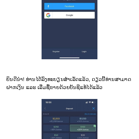
ຍິນດີນຳ! ທ່ານໄດ້ລົງທະບຽນສຳເລັດແລ້ວ, ດຽວນີ້ທ່ານສາມາດ
ຝາກເງິນ ແລະ ເລີ່ມຊື້ຂາຍດ້ວຍບັນຊີແທ້ໄດ້ແລ້ວ