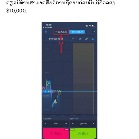
ດຽວນີ້ທ່ານສາມາດສືບຕໍ່ການຊື້ຂາຍດ້ວຍບັນຊີທົດລອງ
$10,000.