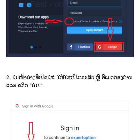
2. ໃນໜ້າຕ່າງທີ່ເປີດໃໝ່ ໃຫ້ໃສ່ເບີໂທລະສັບ ຫຼື ອີເມວຂອງທ່ານ
ແລະ ຄລິກ "ຕໍ່ໄປ".