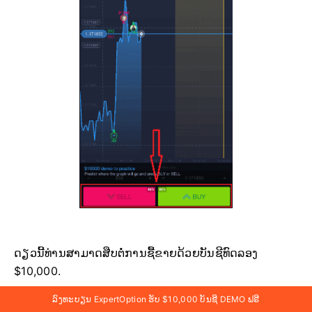
ດຽວນີ້ທ່ານສາມາດສືບຕໍ່ການຊື້ຂາຍດ້ວຍບັນຊີທົດລອງ
$10,000.
ລົງທະບຽນ ExpertOption ຮັບ $10,000 ບັນຊີ DEMO ຟຣີ