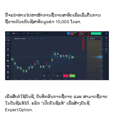
ນີ້ຈະນຳທ່ານໄປຫາໜ້າການຊື້ຂາຍສາທິດເພື່ອເລີ່ມຕົ້ນການ
ຊື້ຂາຍດ້ວຍບັນຊີສາທິດມູນຄ່າ 10,000 ໂດລາ.
ເພື່ອສືບຕໍ່ໃຊ້ບັນຊີ, ບັນທຶກຜົນການຊື້ຂາຍ ແລະ ສາມາດຊື້ຂາຍ
ໃນບັນຊີແທ້ໄດ້. ຄລິກ "ເປີດບັນຊີແທ້" ເພື່ອສ້າງບັນຊີ
ExpertOption.