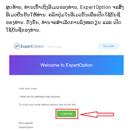
ສຸດທ້າຍ, ທ່ານເຂົ້າເຖິງອີເມວຂອງທ່ານ, ExpertOption ຈະສົ່ງ
ອີເມວຢືນຢັນໃຫ້ທ່ານ. ຄລິກປຸ່ມໃນອີເມວນັ້ນເພື່ອເປີດໃຊ້ບັນຊີ
ຂອງທ່ານ. ດັ່ງນັ້ນ, ທ່ານຈະສຳເລັດການລົງທະບຽນ ແລະ ເປີດ
ໃຊ້ບັນຊີຂອງທ່ານ.