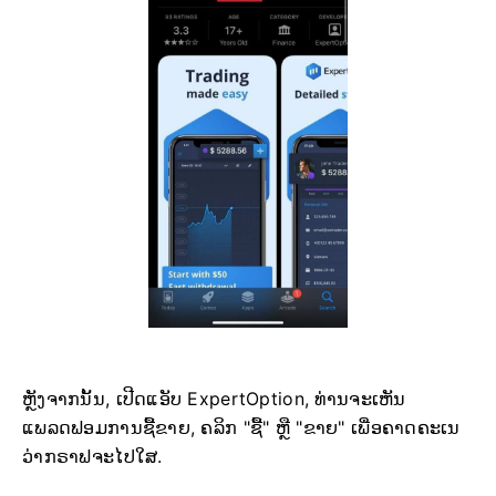
ຫຼັງຈາກນັ້ນ, ເປີດແອັບ ExpertOption, ທ່ານຈະເຫັນ
ແພລດຟອມການຊື້ຂາຍ, ຄລິກ "ຊື້" ຫຼື "ຂາຍ" ເພື່ອຄາດຄະເນ
ວ່າກຣາຟຈະໄປໃສ.