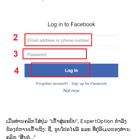
ເມື່ອທ່ານຄລິກໃສ່ປຸ່ມ "ເຂົ້າສູ່ລະບົບ", ExpertOption ກຳລັງ
ຮ້ອງຂໍການເຂົ້າເຖິງ: ຊື່, ຮູບໂປຣໄຟລ໌ ແລະ ທີ່ຢູ່ອີເມວຂອງທ່ານ.
ຄລິກ "ສືບຕໍ່..."