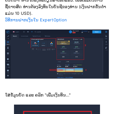
ຊື້ຂາຍສົດ ທ່ານຕ້ອງລົງທຶນໃນບັນຊີຂອງທ່ານ (ເງິນຝາກຂັ້ນຕ່ຳ
ແມ່ນ 10 USD).
ວິທີການຝາກເງິນໃນ ExpertOption
ໃສ່ຂໍ້ມູນບັດ ແລະ ຄລິກ "ເພີ່ມເງິນທຶນ..."