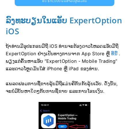
ຮັບ $10,000 ຟຣີສຳລັບຜູ້ເລີ່ມຕົ້ນ
ລົງທະບຽນໃນແອັບ ExpertOption
iOS
ຖ້າທ່ານມີອຸປະກອນມືຖື iOS ທ່ານຈະຕ້ອງດາວໂຫລດແອັບມືຖື
ExpertOption ຢ່າງເປັນທາງການຈາກ App Store ຫຼື
ທີ່ນີ້
.
ພຽງແຕ່ຄົ້ນຫາແອັບ “ExpertOption - Mobile Trading”
ແລະດາວໂຫຼດມັນໃສ່ iPhone ຫຼື iPad ຂອງທ່ານ.
ແພລດຟອມການຊື້ຂາຍລຸ້ນມືຖືແມ່ນຄືກັນກັບລຸ້ນເວັບ. ດັ່ງນັ້ນ,
ຈະບໍ່ມີບັນຫາໃດໆກັບການຊື້ຂາຍ ແລະການໂອນເງິນ.