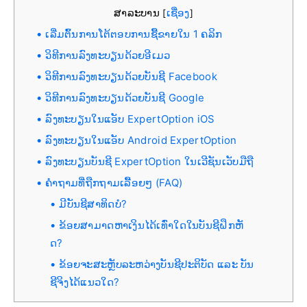
ສາລະບານ
ເຊື່ອງ
[
]
ເລີ່ມຕົ້ນການໂຕ້ຕອບການຊື້ຂາຍໃນ 1 ຄລິກ
ວິທີການລົງທະບຽນດ້ວຍອີເມວ
ວິທີການລົງທະບຽນດ້ວຍບັນຊີ Facebook
ວິທີການລົງທະບຽນດ້ວຍບັນຊີ Google
ລົງທະບຽນໃນແອັບ ExpertOption iOS
ລົງທະບຽນໃນແອັບ Android ExpertOption
ລົງທະບຽນບັນຊີ ExpertOption ໃນເວີຊັນເວັບມືຖື
ຄຳຖາມທີ່ຖືກຖາມເລື້ອຍໆ (FAQ)
ມີບັນຊີສາທິດບໍ?
ຂ້ອຍສາມາດຫາເງິນໄດ້ເທົ່າໃດໃນບັນຊີຝຶກຫັ
ດ?
ຂ້ອຍຈະສະຫຼັບລະຫວ່າງບັນຊີປະຕິບັດ ແລະ ບັນ
ຊີຈິງໄດ້ແນວໃດ?