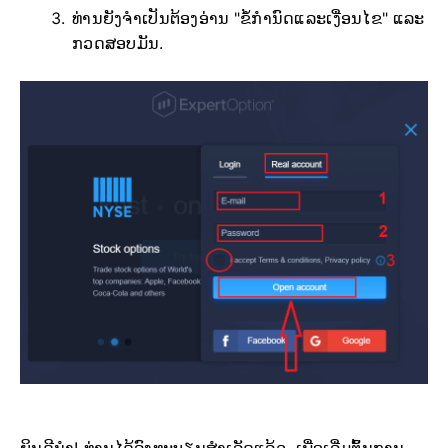
ທ່ານຍັງຈໍາເປັນຕ້ອງອ່ານ "ຂໍ້ກໍານົດແລະເງື່ອນໄຂ" ແລະ
ກວດສອບມັນ.
ຍິນດີນຳ! ທ່ານໄດ້ລົງທະບຽນສຳເລັດແລ້ວ. ເພື່ອເລີ່ມຕົ້ນການ