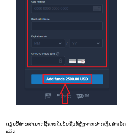
ດຽວນີ້ທ່ານສາມາດຊື້ຂາຍໃນບັນຊີແທ້ຫຼັງຈາກຝາກເງິນສຳເລັດ
ແລ້ວ.