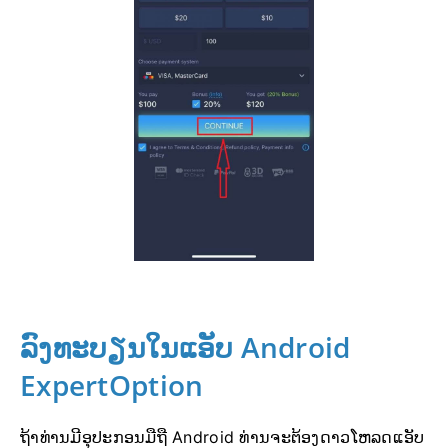
ລົງທະບຽນໃນແອັບ Android
ExpertOption
ຖ້າທ່ານມີອຸປະກອນມືຖື Android ທ່ານຈະຕ້ອງດາວໂຫລດແອັບ