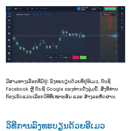
ມີສາມທາງເລືອກທີ່ມີຢູ່: ລົງທະບຽນດ້ວຍທີ່ຢູ່ອີເມວ, ບັນຊີ
Facebook ຫຼື ບັນຊີ Google ຂອງທ່ານດັ່ງລຸ່ມນີ້. ສິ່ງທີ່ທ່ານ
ຕ້ອງເຮັດແມ່ນເລືອກວິທີທີ່ເໝາະສົມ ແລະ ສ້າງລະຫັດຜ່ານ.
ວິທີການລົງທະບຽນດ້ວຍອີເມວ