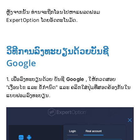
ຫຼັງຈາກນັ້ນ ທ່ານຈະຖືກໂອນໄປຫາແພລດຟອມ
ExpertOption ໂດຍອັດຕະໂນມັດ.
ວິທີການລົງທະບຽນດ້ວຍບັນຊີ
Google
1. ເພື່ອລົງທະບຽນດ້ວຍ ບັນຊີ
Google
, ໃຫ້ກວດສອບ
"ເງື່ອນໄຂ ແລະ ຂໍ້ກຳນົດ" ແລະ ຄລິກໃສ່ປຸ່ມທີ່ສອດຄ້ອງກັນໃນ
ແບບຟອມລົງທະບຽນ.