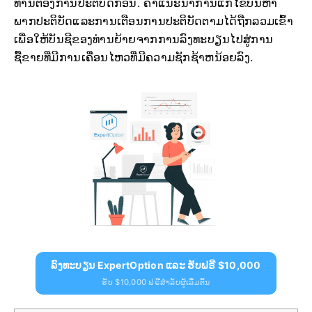
ທ່ານຕ້ອງການປະຕິບັດກ່ອນ. ຄໍາແນະນໍາການແກ້ໄຂບັນຫາ
ພາກປະຕິບັດແລະການເຕືອນການປະຕິບັດຕາມໄດ້ຖືກລວມເຂົ້າ
ເພື່ອໃຫ້ບັນຊີຂອງທ່ານຍ້າຍຈາກການລົງທະບຽນໄປສູ່ການ
ຊື້ຂາຍທີ່ມີການເຄື່ອນໄຫວທີ່ມີຄວາມຊັກຊ້າຫນ້ອຍລົງ.
ລົງທະບຽນ ExpertOption ແລະ ຮັບຟຣີ $10,000
ຮັບ $10,000 ຟຣີສຳລັບຜູ້ເລີ່ມຕົ້ນ