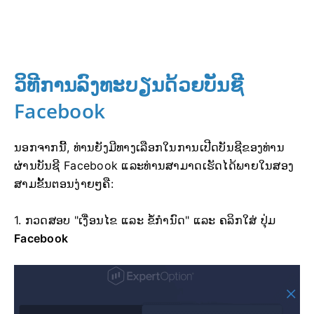
ວິທີການລົງທະບຽນດ້ວຍບັນຊີ
Facebook
ນອກຈາກນີ້, ທ່ານຍັງມີທາງເລືອກໃນການເປີດບັນຊີຂອງທ່ານ
ຜ່ານບັນຊີ Facebook ແລະທ່ານສາມາດເຮັດໄດ້ພາຍໃນສອງ
ສາມຂັ້ນຕອນງ່າຍໆຄື:
1. ກວດສອບ "ເງື່ອນໄຂ ແລະ ຂໍ້ກຳນົດ" ແລະ ຄລິກໃສ່
ປຸ່ມ
Facebook