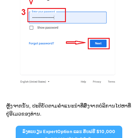
ຫຼັງຈາກນັ້ນ, ປະຕິບັດຕາມຄຳແນະນຳທີ່ສົ່ງຈາກບໍລິການໄປຫາທີ່
ຢູ່ອີເມວຂອງທ່ານ.
ລົງທະບຽນ ExpertOption ແລະ ຮັບຟຣີ $10,000