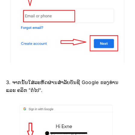
3. ຈາກນັ້ນໃສ່ລະຫັດຜ່ານສຳລັບບັນຊີ Google ຂອງທ່ານ
ແລະ ຄລິກ "ຕໍ່ໄປ".