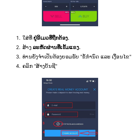
ໃສ່ທີ່
ຢູ່ອີເມວທີ່ຖືກຕ້ອງ.
ສ້າງ
ລະຫັດຜ່ານທີ່ເຂັ້ມແຂງ.
ທ່ານຍັງຈຳເປັນຕ້ອງຍອມຮັບ "ຂໍ້ກຳນົດ ແລະ ເງື່ອນໄຂ"
ຄລິກ "ສ້າງບັນຊີ"