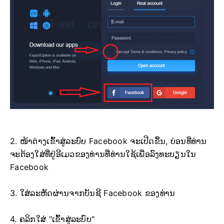
2. ໜ້າຕ່າງເຂົ້າສູ່ລະບົບ Facebook ຈະເປີດຂຶ້ນ, ບ່ອນທີ່ທ່ານ
ຈະຕ້ອງໃສ່ທີ່ຢູ່ອີເມວຂອງທ່ານທີ່ທ່ານໃຊ້ເພື່ອລົງທະບຽນໃນ
Facebook
3. ໃສ່ລະຫັດຜ່ານຈາກບັນຊີ Facebook ຂອງທ່ານ
4. ຄລິກໃສ່ "ເຂົ້າສູ່ລະບົບ"