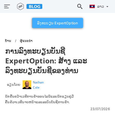
ລາວ
ລົງທະບຽນ ExpertOption
ບ້ານ
ຜູ້ແນະນຳ
ການລົງທະບຽນບັນຊີ
ExpertOption: ສ້າງ ແລະ
ລົງທະບຽນບັນຊີຂອງທ່ານ
Nathan
ຂຽນໂດຍ
Cole
ນັກຄົ້ນຄວ້າເວທີການຄ້າອອນໄລນ໌ແລະນັກຂຽນຄູ່ມື
ຄົ້ນຄ້ວາເວທີນາຍຫນ້າແລະລະບົບບັນຊີການຄ້າ.
23/07/2026