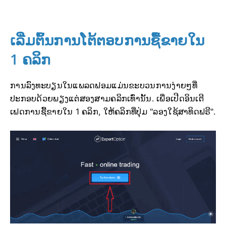
ເລີ່ມຕົ້ນການໂຕ້ຕອບການຊື້ຂາຍໃນ
1 ຄລິກ
ການລົງທະບຽນໃນແພລດຟອມແມ່ນຂະບວນການງ່າຍໆທີ່
ປະກອບດ້ວຍພຽງແຕ່ສອງສາມຄລິກເທົ່ານັ້ນ. ເພື່ອເປີດອິນເຕີ
ເຟດການຊື້ຂາຍໃນ 1 ຄລິກ, ໃຫ້ຄລິກທີ່ປຸ່ມ "ລອງໃຊ້ສາທິດຟຣີ".