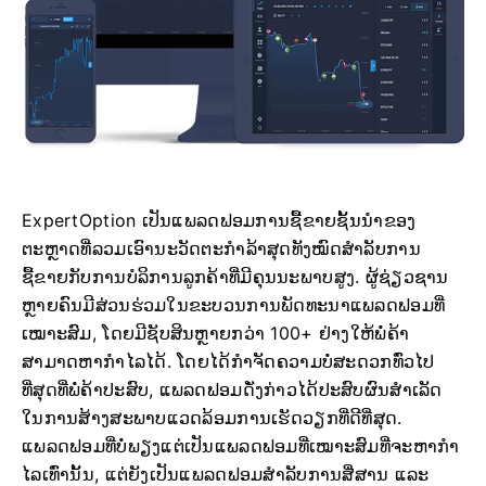
ExpertOption ເປັນແພລດຟອມການຊື້ຂາຍຊັ້ນນໍາຂອງ
ຕະຫຼາດທີ່ລວມເອົານະວັດຕະກໍາລ້າສຸດທັງໝົດສໍາລັບການ
ຊື້ຂາຍກັບການບໍລິການລູກຄ້າທີ່ມີຄຸນນະພາບສູງ. ຜູ້ຊ່ຽວຊານ
ຫຼາຍຄົນມີສ່ວນຮ່ວມໃນຂະບວນການພັດທະນາແພລດຟອມທີ່
ເໝາະສົມ, ໂດຍມີຊັບສິນຫຼາຍກວ່າ 100+ ຢ່າງໃຫ້ພໍ່ຄ້າ
ສາມາດຫາກໍາໄລໄດ້. ໂດຍໄດ້ກໍາຈັດຄວາມບໍ່ສະດວກທົ່ວໄປ
ທີ່ສຸດທີ່ພໍ່ຄ້າປະສົບ, ແພລດຟອມດັ່ງກ່າວໄດ້ປະສົບຜົນສໍາເລັດ
ໃນການສ້າງສະພາບແວດລ້ອມການເຮັດວຽກທີ່ດີທີ່ສຸດ.
ແພລດຟອມທີ່ບໍ່ພຽງແຕ່ເປັນແພລດຟອມທີ່ເໝາະສົມທີ່ຈະຫາກໍາ
ໄລເທົ່ານັ້ນ, ແຕ່ຍັງເປັນແພລດຟອມສໍາລັບການສື່ສານ ແລະ