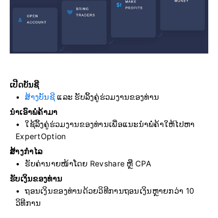
ເປີດບັນຊີ
ສ້າງບັນຊີ
ແລະ ຮັບລິ້ງຄູ່ຮ່ວມງານຂອງທ່ານ
ນຳເອົາພໍ່ຄ້າມາ
ໃຊ້ລິ້ງຄູ່ຮ່ວມງານຂອງທ່ານເພື່ອແນະນຳພໍ່ຄ້າໃຫ້ໄປຫາ
ExpertOption
ສ້າງກຳໄລ
ຮັບຄ່ານາຍໜ້າໂດຍ Revshare ຫຼື CPA
ຮັບເງິນຂອງທ່ານ
ຖອນເງິນຂອງທ່ານດ້ວຍວິທີການຖອນເງິນຫຼາຍກວ່າ 10
ວິທີການ