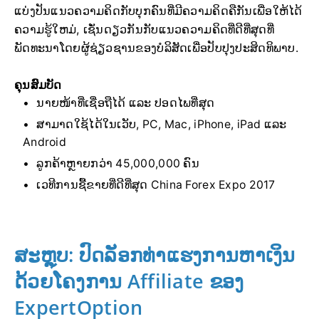
ແບ່ງປັນແນວຄວາມຄິດກັບບຸກຄົນທີ່ມີຄວາມຄິດຄືກັນເພື່ອໃຫ້ໄດ້
ຄວາມຮູ້ໃຫມ່, ເຊັ່ນດຽວກັນກັບແນວຄວາມຄິດທີ່ດີທີ່ສຸດທີ່
ພັດທະນາໂດຍຜູ້ຊ່ຽວຊານຂອງບໍລິສັດເພື່ອປັບປຸງປະສິດທິພາບ.
ຄຸນສົມບັດ
ນາຍໜ້າທີ່ເຊື່ອຖືໄດ້ ແລະ ປອດໄພທີ່ສຸດ
ສາມາດໃຊ້ໄດ້ໃນເວັບ, PC, Mac, iPhone, iPad ແລະ
Android
ລູກຄ້າຫຼາຍກວ່າ 45,000,000 ຄົນ
ເວທີການຊື້ຂາຍທີ່ດີທີ່ສຸດ China Forex Expo 2017
ສະຫຼຸບ: ປົດລັອກທ່າແຮງການຫາເງິນ
ດ້ວຍໂຄງການ Affiliate ຂອງ
ExpertOption