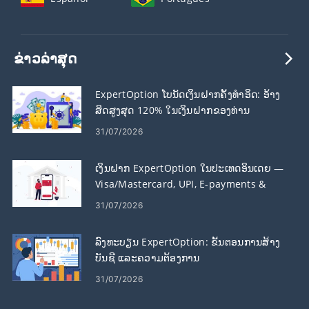
ຂ່າວ​ລ່າ​ສຸດ
ExpertOption ໂບນັດເງິນຝາກຄັ້ງທໍາອິດ: ອ້າງ
ສິດສູງສຸດ 120% ໃນເງິນຝາກຂອງທ່ານ
31/07/2026
ເງິນຝາກ ExpertOption ໃນປະເທດອິນເດຍ —
Visa/Mastercard, UPI, E-payments &
Crypto
31/07/2026
ລົງທະບຽນ ExpertOption: ຂັ້ນຕອນການສ້າງ
ບັນຊີ ແລະຄວາມຕ້ອງການ
31/07/2026