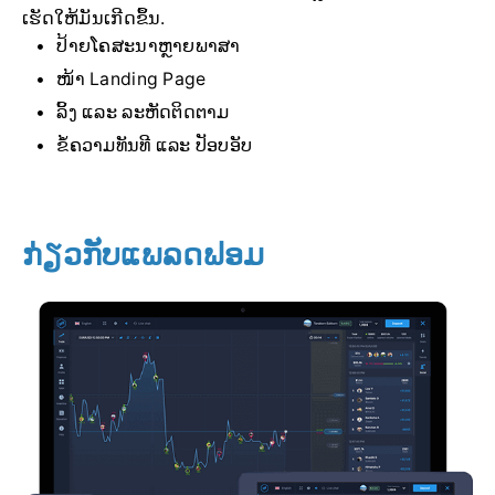
ເຮັດໃຫ້ມັນເກີດຂຶ້ນ.
ປ້າຍໂຄສະນາຫຼາຍພາສາ
ໜ້າ Landing Page
ລິ້ງ ແລະ ລະຫັດຕິດຕາມ
ຂໍ້ຄວາມທັນທີ ແລະ ປັອບອັບ
ກ່ຽວກັບແພລດຟອມ