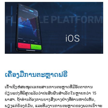
ເຄື່ອງມືການຕະຫຼາດຟຣີ
ເຂົ້າເຖິງຫໍສະໝຸດເອກະສານການຕະຫຼາດທີ່ມີອັດຕາການ
ປ່ຽນແປງທີ່ພິສູດແລ້ວວ່າປະສົບຜົນສຳເລັດໃນຫຼາຍກວ່າ 15
ພາສາ. ຖ້າທ່ານຕ້ອງການບາງສິ່ງບາງຢ່າງທີ່ທ່ານຫາບໍ່ເຫັນ,
ພຽງແຕ່ຮ້ອງຂໍມັນ, ແລະທີມງານການຕະຫຼາດຂອງພວກເຮົາຈະ