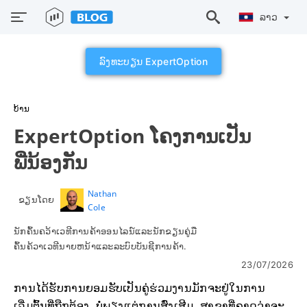
ລາວ
ລົງທະບຽນ ExpertOption
ບ້ານ
ExpertOption ໂຄງການເປັນ
ພີ່ນ້ອງກັນ
Nathan
ຂຽນໂດຍ
Cole
ນັກຄົ້ນຄວ້າເວທີການຄ້າອອນໄລນ໌ແລະນັກຂຽນຄູ່ມື
ຄົ້ນຄ້ວາເວທີນາຍຫນ້າແລະລະບົບບັນຊີການຄ້າ.
23/07/2026
ການໄດ້ຮັບການຍອມຮັບເປັນຄູ່ຮ່ວມງານມັກຈະຢູ່ໃນການ
ເລີ່ມຕົ້ນທີ່ຖືກຕ້ອງ, ບໍ່ພຽງແຕ່ການສົ່ງເສີມ. ສາຂາທີ່ຄາດວ່າຈະ