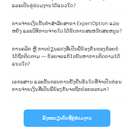
ແລະເປັນຄູ່ຮ່ວມງານໄດ້ແນວໃດ?
ການຈ່າຍເງິນຂັ້ນຕ່ໍາສໍາລັບສາຂາ ExpertOption ແມ່ນ
ຫຍັງ ແລະວິທີການຈ່າຍໃດໄດ້ຮັບການສະຫນັບສະຫນູນ?
ການຄລິກ ຫຼື ການປ່ຽນແປງທີ່ເປັນພີ່ນ້ອງກັນຂອງຂ້ອຍບໍ່
ໄດ້ຖືກຕິດຕາມ — ຂ້ອຍຈະແກ້ໄຂບັນຫາການຕິດຕາມໄດ້
ແນວໃດ?
ເອກະສານ ແລະຂັ້ນຕອນການຢັ້ງຢືນອັນໃດທີ່ຈຳເປັນກ່ອນ
ການຈ່າຍເງິນທີ່ເປັນພີ່ນ້ອງກັນຈະຖືກປ່ອຍອອກມາ?
ລົງທະບຽນບັນຊີຄູ່ຮ່ວມງານ