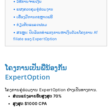
ວິທີການຈ່າຍເງິນ
ແຜງຄວບຄຸມຄູ່ຮ່ວມງານ
ເຄື່ອງມືການຕະຫຼາດຟຣີ
ກ່ຽວກັບແພລດຟອມ
ສະຫຼຸບ: ປົດລັອກທ່າແຮງການຫາເງິນດ້ວຍໂຄງການ Af
filiate ຂອງ ExpertOption
ໂຄງການເປັນພີ່ນ້ອງກັນ
ExpertOption
ໂຄງການຄູ່ຮ່ວມງານ ExpertOption ຢ່າງເປັນທາງການ.
ສ່ວນແບ່ງລາຍຮັບສູງສຸດ 70%
ສູງສຸດ $1000 CPA