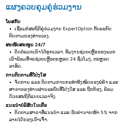
ແຜງຄວບຄຸມຄູ່ຮ່ວມງານ
ໂພສກັບ
ເຊື່ອມຕໍ່ສະຖິຕິຄູ່ຮ່ວມງານ ExpertOption ກັບລະບົບ
ຕິດຕາມຂອງທ່ານເອງ.
ສະໜັບສະໜູນ 24/7
ຕິດຕໍ່ພວກເຮົາໄດ້ທຸກເວລາ. ທີມງານຊ່ວຍເຫຼືອຂອງພວກ
ເຮົາພ້ອມທີ່ຈະຊ່ວຍເຫຼືອຕະຫຼອດ 24 ຊົ່ວໂມງ, ຕະຫຼອດ
ອາທິດ.
ການຕິດຕາມທີ່ໂປ່ງໃສ
ຈັດການ ແລະ ຕິດຕາມການກະທຳທັງໝົດຂອງພໍ່ຄ້າ ແລະ
ສາຂາຂອງທ່ານຜ່ານລະບົບທີ່ໂປ່ງໃສ ແລະ ຖືກຕ້ອງ, ພ້ອມ
ດ້ວຍສະຖິຕິແບບເວລາຈິງ.
ແນະນຳບໍລິສັດໃນເຄືອ
ຕິດຕາມສາຂາທີ່ແນະນຳ ແລະ ຮັບຄ່ານາຍໜ້າ 5% ຈາກ
ລາຍໄດ້ຂອງເຂົາເຈົ້າ.