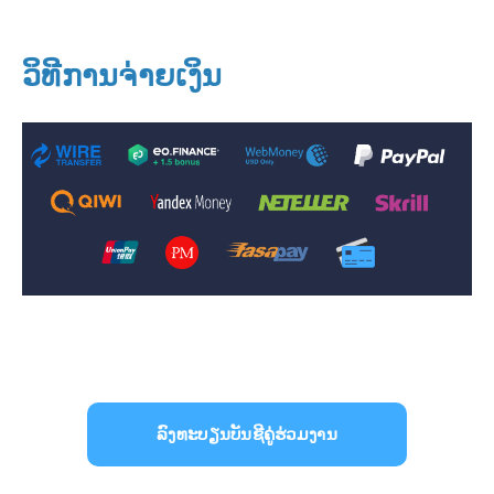
ວິທີການຈ່າຍເງິນ
ລົງທະບຽນບັນຊີຄູ່ຮ່ວມງານ