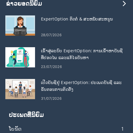
ຂ່າວຍອດນິຍົມ
ExpertOption ຕິດຕໍ່ & ສະຫນັບສະຫນູນ
28/07/2026
ເຂົ້າສູ່ລະບົບ ExpertOption: ການເຂົ້າຫາບັນຊີ
ທີ່ປອດໄພ ແລະແກ້ໄຂບັນຫາ
23/07/2026
ເປີດບັນຊີຢູ່ ExpertOption: ປະເພດບັນຊີ ແລະ
ຂັ້ນຕອນການຕິດຕັ້ງ
31/07/2026
ປະເພດທີ່ນິຍົມ
ໂບນັດ
1