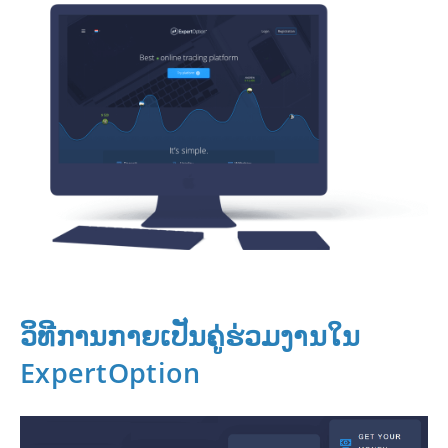
ວິທີການກາຍເປັນຄູ່ຮ່ວມງານໃນ
ExpertOption