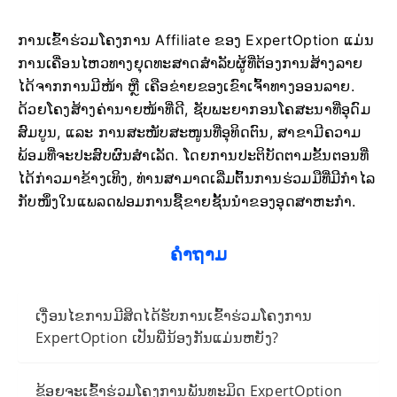
ການເຂົ້າຮ່ວມໂຄງການ Affiliate ຂອງ ExpertOption ແມ່ນ
ການເຄື່ອນໄຫວທາງຍຸດທະສາດສຳລັບຜູ້ທີ່ຕ້ອງການສ້າງລາຍ
ໄດ້ຈາກການມີໜ້າ ຫຼື ເຄືອຂ່າຍຂອງເຂົາເຈົ້າທາງອອນລາຍ.
ດ້ວຍໂຄງສ້າງຄ່ານາຍໜ້າທີ່ດີ, ຊັບພະຍາກອນໂຄສະນາທີ່ອຸດົມ
ສົມບູນ, ແລະ ການສະໜັບສະໜູນທີ່ອຸທິດຕົນ, ສາຂາມີຄວາມ
ພ້ອມທີ່ຈະປະສົບຜົນສຳເລັດ. ໂດຍການປະຕິບັດຕາມຂັ້ນຕອນທີ່
ໄດ້ກ່າວມາຂ້າງເທິງ, ທ່ານສາມາດເລີ່ມຕົ້ນການຮ່ວມມືທີ່ມີກຳໄລ
ກັບໜຶ່ງໃນແພລດຟອມການຊື້ຂາຍຊັ້ນນຳຂອງອຸດສາຫະກຳ.
ຄໍາຖາມ
ເງື່ອນໄຂການມີສິດໄດ້ຮັບການເຂົ້າຮ່ວມໂຄງການ
ExpertOption ເປັນພີ່ນ້ອງກັນແມ່ນຫຍັງ?
ຂ້ອຍຈະເຂົ້າຮ່ວມໂຄງການພັນທະມິດ ExpertOption