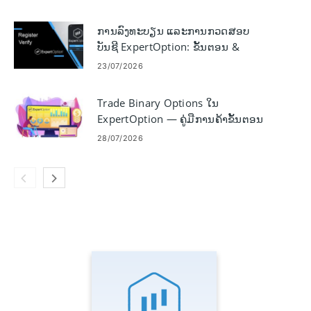
ການລົງທະບຽນ ແລະການກວດສອບ
ບັນຊີ ExpertOption: ຂັ້ນຕອນ &
ຄວາມຕ້ອງການ
23/07/2026
Trade Binary Options ໃນ
ExpertOption — ຄູ່​ມື​ການ​ຄ້າ​ຂັ້ນ​ຕອນ​
ໂດຍ​ຂັ້ນ​ຕອນ​
28/07/2026