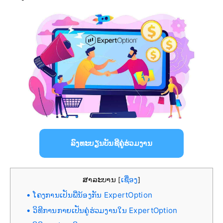
ລົງທະບຽນບັນຊີຄູ່ຮ່ວມງານ
ສາລະບານ
ເຊື່ອງ
[
]
ໂຄງການເປັນພີ່ນ້ອງກັນ ExpertOption
ວິທີການກາຍເປັນຄູ່ຮ່ວມງານໃນ ExpertOption