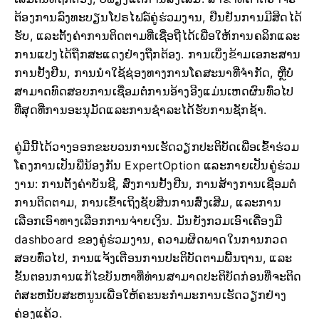
ຕ້ອງການລົງທະບຽນໂປຣໄຟລ໌ຄູ່ຮ່ວມງານ, ຢືນຢັນການມີສິດໄດ້
ຮັບ, ແລະຕັ້ງຄ່າການຕິດຕາມທີ່ເຊື່ອຖືໄດ້ເພື່ອໃຫ້ການຄລິກແລະ
ການແປງໄດ້ຖືກສະແດງຢ່າງຖືກຕ້ອງ. ການເບິ່ງຂ້າມເອກະສານ
ການຢັ້ງຢືນ, ການນໍາໃຊ້ຊ່ອງທາງການໂຄສະນາທີ່ຈໍາກັດ, ຫຼືບໍ່
ສາມາດທົດສອບການເຊື່ອມຕໍ່ການອ້າງອີງແມ່ນເຫດຜົນທົ່ວໄປ
ທີ່ສຸດທີ່ການອະນຸມັດແລະການຊໍາລະໄດ້ຮັບການຊັກຊ້າ.
ຄູ່​ມື​ນີ້​ໄດ້​ວາງ​ອອກ​ຂະ​ບວນ​ການ​ເຮັດ​ວຽກ​ປະ​ຕິ​ບັດ​ເພື່ອ​ເຂົ້າ​ຮ່ວມ​
ໂຄງ​ການ​ເປັນ​ພີ່​ນ້ອງ​ກັນ ExpertOption ແລະ​ກາຍ​ເປັນ​ຄູ່​ຮ່ວມ​
ງານ​: ການ​ຕັ້ງ​ຄ່າ​ບັນ​ຊີ​, ສົ່ງ​ການ​ຢັ້ງ​ຢືນ​, ການ​ສ້າງ​ການ​ເຊື່ອມ​ຕໍ່​
ການ​ຕິດ​ຕາມ​, ການ​ເຂົ້າ​ເຖິງ​ຊັບ​ສິນ​ການ​ສົ່ງ​ເສີມ​, ແລະ​ການ​
ເລືອກ​ເອົາ​ທາງ​ເລືອກ​ການ​ຈ່າຍ​ເງິນ​. ມັນຍັງກວມເອົາເຄື່ອງມື
dashboard ຂອງຄູ່ຮ່ວມງານ, ຄວາມຜິດພາດໃນການກວດ
ສອບທົ່ວໄປ, ການແຈ້ງເຕືອນການປະຕິບັດຕາມພື້ນຖານ, ແລະ
ຂັ້ນຕອນການແກ້ໄຂບັນຫາທີ່ທ່ານສາມາດປະຕິບັດກ່ອນທີ່ຈະຕິດ
ຕໍ່ສະຫນັບສະຫນູນເພື່ອໃຫ້ຄະນະກໍາມະການເຮັດວຽກຢ່າງ
ຄ່ອງແຄ້ວ.