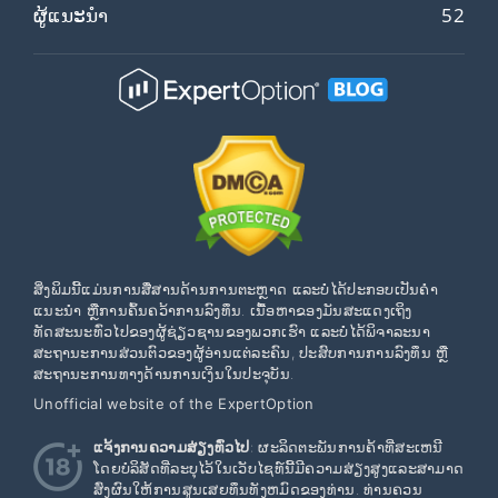
ຜູ້ແນະນຳ
52
ສິ່ງພິມນີ້ແມ່ນການສື່ສານດ້ານການຕະຫຼາດ ແລະບໍ່ໄດ້ປະກອບເປັນຄໍາ
ແນະນໍາ ຫຼືການຄົ້ນຄວ້າການລົງທຶນ. ເນື້ອຫາຂອງມັນສະແດງເຖິງ
ທັດສະນະທົ່ວໄປຂອງຜູ້ຊ່ຽວຊານຂອງພວກເຮົາ ແລະບໍ່ໄດ້ພິຈາລະນາ
ສະຖານະການສ່ວນຕົວຂອງຜູ້ອ່ານແຕ່ລະຄົນ, ປະສົບການການລົງທຶນ ຫຼື
ສະຖານະການທາງດ້ານການເງິນໃນປະຈຸບັນ.
Unofficial website of the ExpertOption
ແຈ້ງການຄວາມສ່ຽງທົ່ວໄປ
: ຜະລິດຕະພັນການຄ້າທີ່ສະເຫນີ
ໂດຍບໍລິສັດທີ່ລະບຸໄວ້ໃນເວັບໄຊທ໌ນີ້ມີຄວາມສ່ຽງສູງແລະສາມາດ
ສົ່ງຜົນໃຫ້ການສູນເສຍທຶນທັງຫມົດຂອງທ່ານ. ທ່ານຄວນ