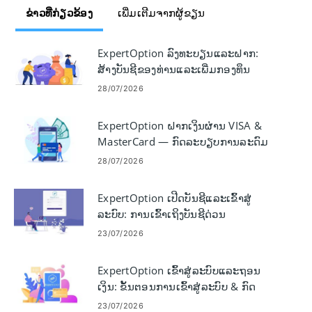
ຂ່າວທີ່ກ່ຽວຂ້ອງ
ເພີ່ມເຕີມຈາກຜູ້ຂຽນ
ExpertOption ລົງທະບຽນແລະຝາກ:
ສ້າງບັນຊີຂອງທ່ານແລະເພີ່ມກອງທຶນ
28/07/2026
ExpertOption ຝາກເງິນຜ່ານ VISA &
MasterCard — ກົດລະບຽບການລະດົມ
ທຶນບັດ
28/07/2026
ExpertOption ເປີດບັນຊີແລະເຂົ້າສູ່
ລະບົບ: ການເຂົ້າເຖິງບັນຊີດ່ວນ
23/07/2026
ExpertOption ເຂົ້າສູ່ລະບົບແລະຖອນ
ເງິນ: ຂັ້ນຕອນການເຂົ້າສູ່ລະບົບ & ກົດ
ລະບຽບການຈ່າຍເງິນ
23/07/2026