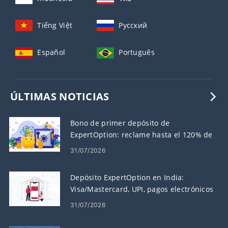
Tiếng Việt
Русский
Español
Português
ÚLTIMAS NOTICIAS
Bono de primer depósito de
ExpertOption: reclame hasta el 120% de
su depósito
31/07/2026
Depósito ExpertOption en India:
Visa/Mastercard, UPI, pagos electrónicos
y criptomonedas
31/07/2026