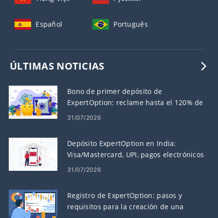
Español
Português
ÚLTIMAS NOTICIAS
Bono de primer depósito de
ExpertOption: reclame hasta el 120% de
su depósito
31/07/2026
Depósito ExpertOption en India:
Visa/Mastercard, UPI, pagos electrónicos
y criptomonedas
31/07/2026
Registro de ExpertOption: pasos y
requisitos para la creación de una
cuenta