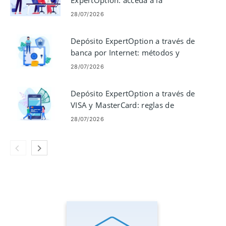
ExpertOption: acceda a la
plataforma de opciones binarias
28/07/2026
Depósito ExpertOption a través de
banca por Internet: métodos y
límites
28/07/2026
Depósito ExpertOption a través de
VISA y MasterCard: reglas de
financiación con tarjeta
28/07/2026