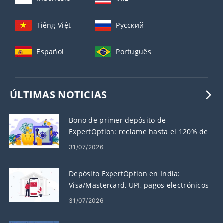
Tiếng Việt
Русский
Español
Português
ÚLTIMAS NOTICIAS
Bono de primer depósito de
ExpertOption: reclame hasta el 120% de
su depósito
31/07/2026
Depósito ExpertOption en India:
Visa/Mastercard, UPI, pagos electrónicos
y criptomonedas
31/07/2026