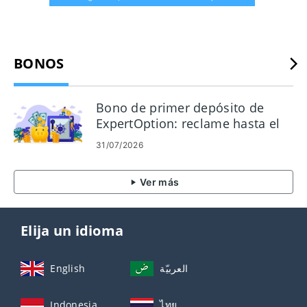
BONOS
Bono de primer depósito de
ExpertOption: reclame hasta el
120% de su depósito
31/07/2026
Ver más
Elija un idioma
English
العربيّة
Indonesia
ไทย