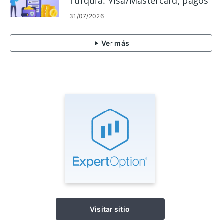
Turquía: Visa/Mastercard, pagos
electrónicos y criptomonedas
31/07/2026
Ver más
Visitar sitio