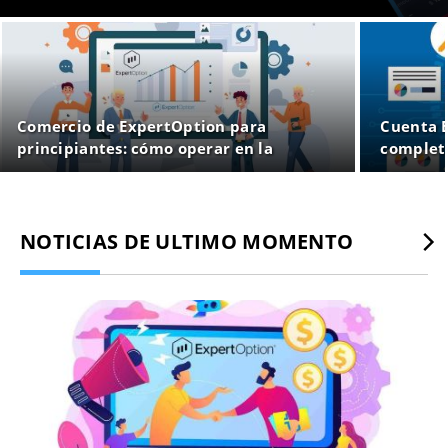
Comercio de ExpertOption para
Cuenta E
principiantes: cómo operar en la
completa
plataforma
documen
NOTICIAS DE ULTIMO MOMENTO