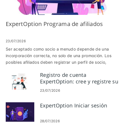
ExpertOption Programa de afiliados
23/07/2026
Ser aceptado como socio a menudo depende de una
incorporación correcta, no solo de una promoción. Los
posibles afiliados deben registrar un perfil de socio,
confirmar la elegibilidad y configurar un seguimiento
Registro de cuenta
confiable para que los clics y las conversiones se atribuyan
ExpertOption: cree y registre su
correctamente. Pasar por alto los documentos de
cuenta
verificación, utilizar canales publicitarios restringidos o no
23/07/2026
probar los enlaces de referencia son las razones más
comunes por las que se retrasan las aprobaciones y los
ExpertOption Iniciar sesión
pagos. Esta guía describe el flujo de trabajo práctico para
unirse al programa de afiliados de ExpertOption y
convertirse en socio: configuración de cuenta, envío de
28/07/2026
verificación, creación de enlaces de seguimiento, acceso a