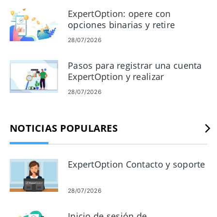
activos promocionales y selección de opciones de pago.
ExpertOption: opere con
También cubre las herramientas del panel de socios, los
opciones binarias y retire
errores de verificación comunes, los recordatorios de
dinero
28/07/2026
cumplimiento básicos y los pasos de solución de problemas
que puede seguir antes de comunicarse con el soporte
Pasos para registrar una cuenta
para que las comisiones fluyan sin problemas.
ExpertOption y realizar
operaciones de demostración
28/07/2026
NOTICIAS POPULARES
ExpertOption Contacto y soporte
28/07/2026
Inicio de sesión de