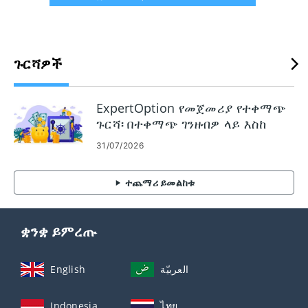
ጉርሻዎች
ExpertOption የመጀመሪያ የተቀማጭ
ጉርሻ፡ በተቀማጭ ገንዘብዎ ላይ እስከ
120% የይገባኛል ጥያቄ ያቅርቡ
31/07/2026
ተጨማሪ ይመልከቱ
ቋንቋ ይምረጡ
English
العربيّة
Indonesia
ไทย