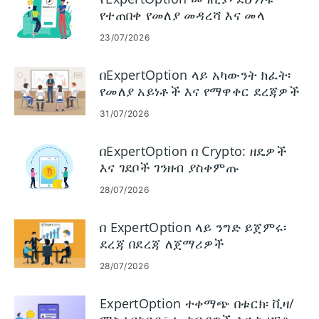
የተጠበቀ የመለያ መዳረሻ እና መላ
መፈለግ
23/07/2026
በExpertOption ላይ አካውንት ክፈት፡
የመለያ አይነቶች እና የማዋቀር ደረጃዎች
31/07/2026
በExpertOption በ Crypto: ዘዴዎች
እና ገደቦች ገንዘብ ያስቀምጡ
28/07/2026
በ ExpertOption ላይ ንግድ ይጀምሩ፡
ደረጃ በደረጃ ለጀማሪዎች
28/07/2026
ExpertOption ተቀማጭ በቱርክ፡ ቪዛ/