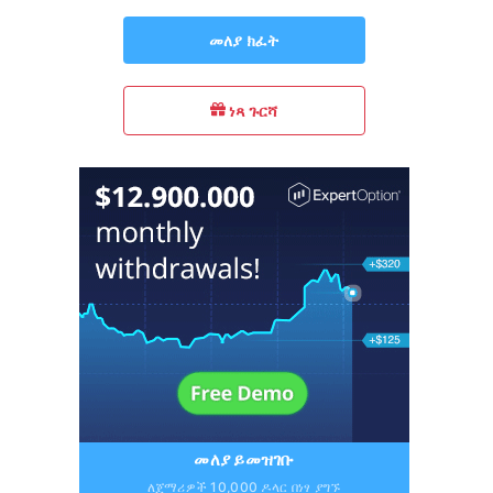
መለያ ክፈት
ነጻ ጉርሻ
መለያ ይመዝገቡ
ለጀማሪዎች 10,000 ዶላር በነፃ ያግኙ