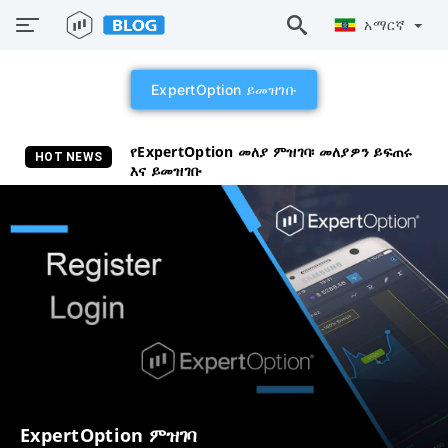
አማርኛ
ExpertOption ይመዝገቡ
የExpertOption መለያ ምዝገባ፡ መለያዎን ይፍጠሩ
HOT NEWS
እና ይመዝገቡ
ExpertOption ምዝገባ