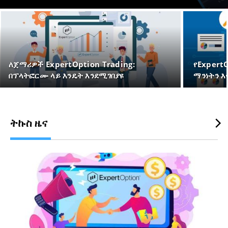
ለጀማሪዎች ExpertOption Trading:
የExpert
በፕላትፎርሙ ላይ እንዴት እንደሚገበያዩ
ማንነትን እ
ትኩስ ዜና