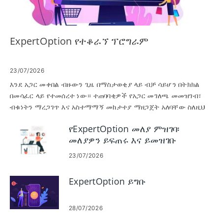
ExpertOption የተቆራኘ ፕሮግራም
23/07/2026
እንደ አጋር መቀበል ብዙውን ጊዜ በማስታወቂያ ላይ ብቻ ሳይሆን በትክክል
በመሳፈር ላይ የተመሰረተ ነው። ተጠባባቂዎች የአጋር መገለጫ መመዝገብ፣
ብቁነትን ማረጋገጥ እና አስተማማኝ መከታተያ ማዘጋጀት አለባቸው ስለዚህ
ጠቅታዎች እና ልወጣዎች በትክክል ይወሰዳሉ። የማረጋገጫ ሰነዶችን ችላ
የExpertOption መለያ ምዝገባ፡
ማለት፣ የተከለከሉ የማስታወቂያ ጣቢያዎችን መጠቀም ወይም ሪፈራል
መለያዎን ይፍጠሩ እና ይመዝገቡ
አገናኞችን አለመሞከር በጣም የተለመዱት ማጽደቂያዎች እና ክፍያዎች
የሚዘገዩ ናቸው። ይህ መመሪያ የExpertOptionን የተቆራኘ ፕሮግራም
23/07/2026
ለመቀላቀል እና አጋር ለመሆን ተግባራዊ የስራ ሂደትን ያስቀምጣል፡ መለያ
ማዋቀር፣ ማረጋገጫ ማስገባት፣ የመከታተያ አገናኞችን መፍጠር፣
ExpertOption ይግቡ
የማስተዋወቂያ ንብረቶችን ማግኘት እና የክፍያ አማራጮችን መምረጥ።
እንዲሁም የአጋር ዳሽቦርድ መሳሪያዎችን፣ የተለመዱ የማረጋገጫ
ወጥመዶችን፣ መሰረታዊ የማክበር አስታዋሾችን፣ እና ኮሚሽኖች ያለችግር
28/07/2026
እንዲሄዱ ለማድረግ ድጋፍን ከማነጋገርዎ በፊት ሊወስዷቸው የሚችሏቸውን