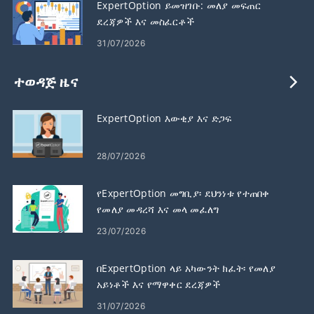
ExpertOption ይመዝገቡ: መለያ መፍጠር
ደረጃዎች እና መስፈርቶች
31/07/2026
ተወዳጅ ዜና
ExpertOption እውቂያ እና ድጋፍ
28/07/2026
የExpertOption መግቢያ፡ ደህንነቱ የተጠበቀ
የመለያ መዳረሻ እና መላ መፈለግ
23/07/2026
በExpertOption ላይ አካውንት ክፈት፡ የመለያ
አይነቶች እና የማዋቀር ደረጃዎች
31/07/2026