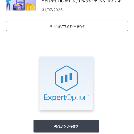
ማስተርካርድ፣ ኢ-ክፍያዎች እና ክሪፕቶ
ምንዛሬ
31/07/2026
ተጨማሪ ይመልከቱ
ጣቢያን ይጎብኙ