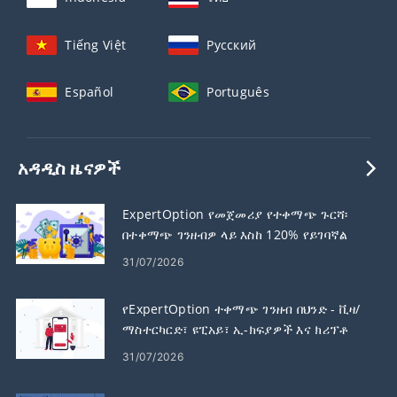
Tiếng Việt
Русский
Español
Português
አዳዲስ ዜናዎች
ExpertOption የመጀመሪያ የተቀማጭ ጉርሻ፡
በተቀማጭ ገንዘብዎ ላይ እስከ 120% የይገባኛል
ጥያቄ ያቅርቡ
31/07/2026
የExpertOption ተቀማጭ ገንዘብ በህንድ - ቪዛ/
ማስተርካርድ፣ ዩፒአይ፣ ኢ-ክፍያዎች እና ክሪፕቶ
31/07/2026