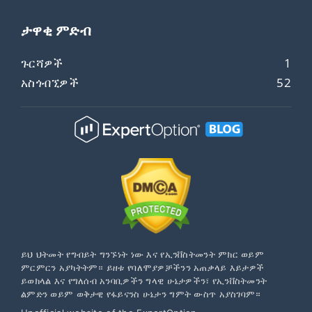
ታዋቂ ምድብ
ጉርሻዎች
1
አስጎብኚዎች
52
ይህ ህትመት የግብይት ግንኙነት ነው እና የኢንቨስትመንት ምክር ወይም
ምርምርን አያካትትም። ይዘቱ የባለሞያዎቻችንን አጠቃላይ እይታዎች
ይወክላል እና የግለሰብ አንባቢዎችን ግላዊ ሁኔታዎችን፣ የኢንቨስትመንት
ልምድን ወይም ወቅታዊ የፋይናንስ ሁኔታን ግምት ውስጥ አያስገባም።