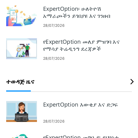
የመላ መፈለጊያ እርምጃዎችን ይሸፍናል።
ExpertOption፡ ሁለትዮሽ
አማራጮችን ይገበያዩ እና ገንዘብ
ማውጣት
28/07/2026
የExpertOption መለያ ምዝገባ እና
የማሳያ ትሬዲንግ ደረጃዎች
28/07/2026
ተወዳጅ ዜና
ExpertOption እውቂያ እና ድጋፍ
28/07/2026
የExpertOption መግቢያ፡ ደህንነቱ