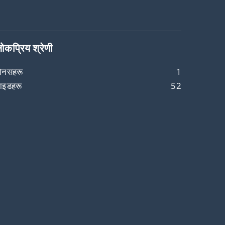
ोकप्रिय श्रेणी
ोनसहरू
1
ाइडहरू
52