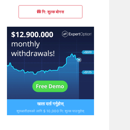
नि: शुल्क बोनस
खाता दर्ता गर्नुहोस्
शुरुआतीहरूको लागि $ 10,000 नि: शुल्क पाउनुहोस्