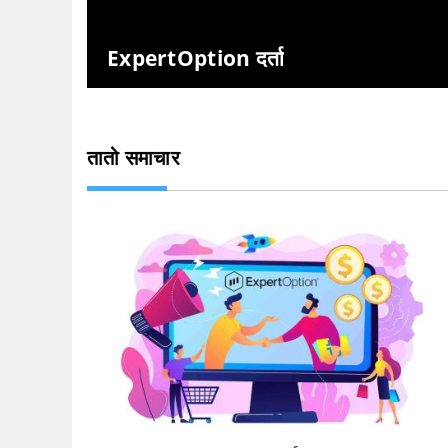
ExpertOption दर्ता
तातो समाचार