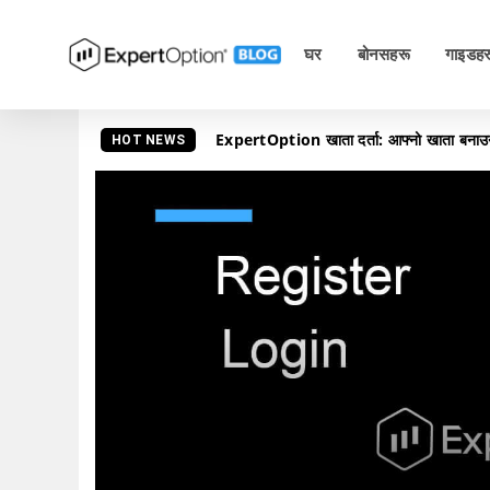
घर
बोनसहरू
गाइडहर
ExpertOption खाता दर्ता: आफ्नो खाता बनाउनुहोस
HOT NEWS