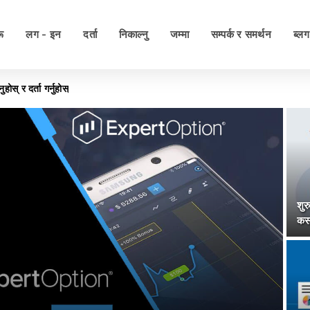
ू
लग - इन
दर्ता
निकाल्नु
जम्मा
सम्पर्क र समर्थन
ब्लग
् र दर्ता गर्नुहोस्
शुर
कसर