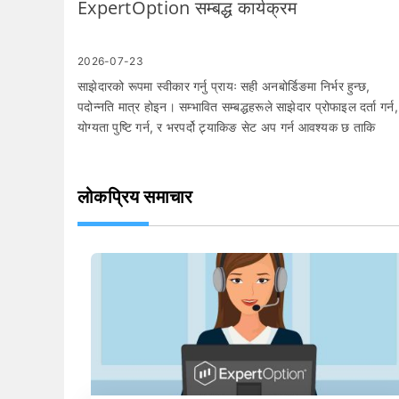
ExpertOption सम्बद्ध कार्यक्रम
2026-07-23
साझेदारको रूपमा स्वीकार गर्नु प्रायः सही अनबोर्डिङमा निर्भर हुन्छ,
पदोन्नति मात्र होइन। सम्भावित सम्बद्धहरूले साझेदार प्रोफाइल दर्ता गर्न,
योग्यता पुष्टि गर्न, र भरपर्दो ट्र्याकिङ सेट अप गर्न आवश्यक छ ताकि
क्लिकहरू र रूपान्तरणहरू ठीकसँग एट्रिब्युट हुन्छन्। प्रमाणिकरण
कागजातहरू बेवास्ता गर्नु, प्रतिबन्धित विज्ञापन च्यानलहरू प्रयोग गर्नु, वा
रेफरल लिङ्कहरू परीक्षण गर्न असफल हुनु अनुमोदन र भुक्तानीहरू ढिला
लोकप्रिय समाचार
हुने सबैभन्दा सामान्य कारणहरू हुन्। यो गाइडले ExpertOption को
सम्बद्ध कार्यक्रममा सामेल हुन र साझेदार बन्नको लागि व्यावहारिक
कार्यप्रवाह प्रस्तुत गर्दछ: खाता सेटअप, प्रमाणीकरण पेश गर्ने, ट्र्याकिङ
लिङ्कहरू सिर्जना गर्ने, प्रोमो सम्पत्तिहरू पहुँच गर्ने, र भुक्तानी विकल्पहरू
चयन गर्ने। यसले साझेदार ड्यासबोर्ड उपकरणहरू, सामान्य प्रमाणिकरण
समस्याहरू, आधारभूत अनुपालन रिमाइन्डरहरू, र कमिसनहरू सुचारु रूप
प्रवाहित राख्न समर्थनलाई सम्पर्क गर्नु अघि तपाईंले चाल्न सक्ने समस्या
निवारण चरणहरू पनि समावेश गर्दछ।