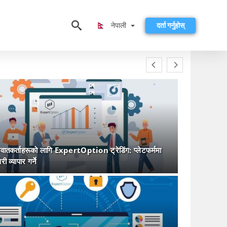
नेपाली
नेपाली
दर्ता गर्नुहोस्
ुवातकर्ताहरूको लागि ExpertOption ट्रेडिंग: प्लेटफर्ममा
ी व्यापार गर्ने