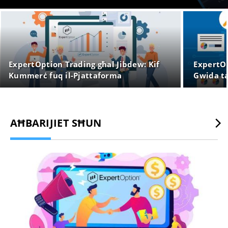
ExpertOption Trading għal Jibdew: Kif
ExpertOp
Kummerċ fuq il-Pjattaforma
Gwida ta
Dokumen
AĦBARIJIET SĦUN