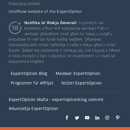
finanzjarja attwali.
Unofficial website of the ExpertOption
Notifika ta' Riskju Ġenerali
: Il-prodotti tal-
kummerċ offruti mill-kumpanija elenkati f'din il-
websajt għandhom livell għoli ta 'riskju u jistgħu
jirriżultaw fit-telf tal-fondi kollha tiegħek. Għandek
tikkunsidra jekk tistax taffordja li tieħu r-riskju għoli li titlef
flusek. Qabel ma tiddeċiedi li tinnegozja, trid tiżgura li tifhem
ir-riskji involuti u tqis l-objettivi ta’ investiment u l-livell ta’
esperjenza tiegħek.
ExpertOption Blog
Madwar ExpertOption
Programm Ta' Affiljat
Niżżel ExpertOption
ExpertOption Malta - expertoptionblog.com/mt
Ikkuntattja ExpertOption