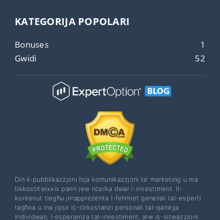
KATEGORIJA POPOLARI
Bonuses
1
Gwidi
52
Din il-pubblikazzjoni hija komunikazzjoni ta’ marketing u ma
tikkostitwixxix pariri jew riċerka dwar l-investiment. Il-
kontenut tiegħu jirrappreżenta l-fehmiet ġenerali tal-esperti
tagħna u ma jqisx iċ-ċirkostanzi personali tal-qarrejja
individwali, l-esperjenza tal-investiment, jew is-sitwazzjoni