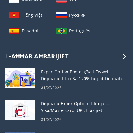
Tiếng Việt
Русский
Español
Português
L-AĦĦAR AĦBARIJIET
ExpertOption Bonus għall-Ewwel
Depożitu: Itlob Sa 120% fuq id-Depożitu
Tiegħek
31/07/2026
Depożitu ExpertOption fl-Indja —
Visa/Mastercard, UPI, ħlasijiet
elettroniċi u Crypto
31/07/2026