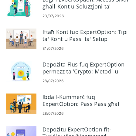
għall-Kont u Soluzzjoni ta'
Problemi
23/07/2026
Iftaħ Kont fuq ExpertOption: Tipi
ta' Kont u Passi ta' Setup
31/07/2026
Depożita Flus fuq ExpertOption
permezz ta 'Crypto: Metodi u
Limiti
28/07/2026
Ibda l-Kummerċ fuq
ExpertOption: Pass Pass għal
Jibdew
28/07/2026
Depożitu ExpertOption fit-