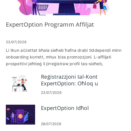
ExpertOption Programm Affiljat
23/07/2026
Li tkun aċċettat bħala sieħeb ħafna drabi tiddependi minn
onboarding korrett, mhux biss promozzjoni. L-affiljati
prospettivi jeħtieġ li jirreġistraw profil tas-sieħeb,
jikkonfermaw l-eliġibilità, u jistabbilixxu traċċar affidabbli
Reġistrazzjoni tal-Kont
sabiex il-klikks u l-konverżjonijiet jiġu attribwiti kif suppost.
ExpertOption: Oħloq u
Injoraw id-dokumenti ta' verifika, l-użu ta' kanali ta' reklami
Irreġistra l-Kont Tiegħek
ristretti, jew in-nuqqas li jittestjaw links ta' riferiment huma
23/07/2026
l-aktar raġunijiet komuni li għalihom l-approvazzjonijiet u l-
ħlasijiet jittardjaw. Din il-gwida tistabbilixxi l-fluss tax-
ExpertOption Idħol
xogħol prattiku biex tissieħeb mal-programm ta’ affiljat ta’
ExpertOption u ssir sieħeb: twaqqif ta’ kont, sottomissjoni
ta’ verifika, ħolqien ta’ links ta’ traċċar, aċċess għall-assi
28/07/2026
promozzjonali, u għażla ta’ għażliet ta’ ħlas. Tkopri wkoll