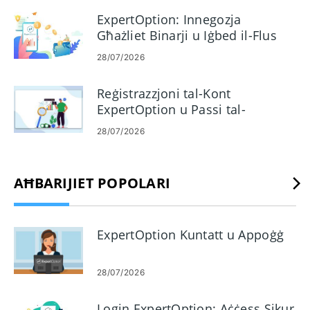
għodod tad-dashboard tal-imsieħba, in-nases ta’ verifika
ExpertOption: Innegozja
komuni, tfakkiriet bażiċi ta’ konformità, u passi biex issolvi
Għażliet Binarji u Iġbed il-Flus
l-problemi li tista’ tieħu qabel ma tikkuntattja l-appoġġ biex
28/07/2026
il-kummissjonijiet jibqgħu għaddejjin bla xkiel.
Reġistrazzjoni tal-Kont
ExpertOption u Passi tal-
Kummerċ Demo
28/07/2026
AĦBARIJIET POPOLARI
ExpertOption Kuntatt u Appoġġ
28/07/2026
Login ExpertOption: Aċċess Sikur