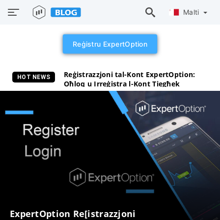
Malti
Reġistru ExpertOption
Reġistrazzjoni tal-Kont ExpertOption:
HOT NEWS
Oħloq u Irreġistra l-Kont Tiegħek
ExpertOption Re[istrazzjoni