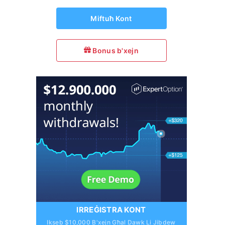
Miftuħ Kont
Bonus b'xejn
IRREĠISTRA KONT
Ikseb $10,000 B'xejn Għal Dawk Li Jibdew