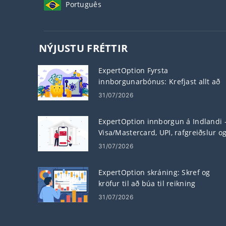
Português
NÝJUSTU FRÉTTIR
ExpertOption Fyrsta
innborgunarbónus: Krefjast allt að
120% af innborgun þinni
31/07/2026
ExpertOption innborgun á Indlandi 
Visa/Mastercard, UPI, rafgreiðslur o
dulritun
31/07/2026
ExpertOption skráning: Skref og
kröfur til að búa til reikning
31/07/2026