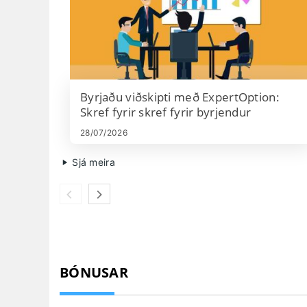
Byrjaðu viðskipti með ExpertOption:
Skref fyrir skref fyrir byrjendur
28/07/2026
Sjá meira
BÓNUSAR