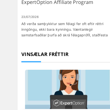
ExpertOption Affiliate Program
23/07/2026
Að verða samþykktur sem félagi fer oft eftir réttri
inngöngu, ekki bara kynningu. Væntanlegir
samstarfsaðilar þurfa að skrá félagaprófíl, staðfesta
hæfi og setja upp áreiðanlega rakningu svo smelli og
viðskipti séu eignuð á réttan hátt. Það að horfa
framhjá sannprófunarskjölum, nota takmarkaðar
VINSÆLAR FRÉTTIR
auglýsingarásir eða ekki prófa tilvísunartengla eru
algengustu ástæður þess að samþykki og
útborgunum seinkar. Þessi handbók útlistar hagnýtt
verkflæði til að taka þátt í hlutdeildaráætlun
ExpertOption og gerast samstarfsaðili:
reikningsuppsetning, staðfesting, búa til
rakningartengla, fá aðgang að kynningareignum og
velja útgreiðslumöguleika. Það fjallar einnig um
stjórnborðsverkfæri samstarfsaðila, algengar
sannprófunargildrur, grunnáminningar um samræmi 