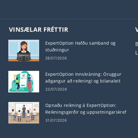
VINSÆLAR FRÉTTIR
ExpertOption Hafðu samband og
stuðningur
28/07/2026
-
ExpertOption Innskráning: Öruggur
g
aðgangur að reikningi og bilanaleit
23/07/2026
Opnaðu reikning á ExpertOption:
Reikningsgerðir og uppsetningarskref
31/07/2026