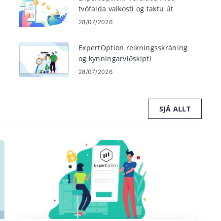
tvöfalda valkosti og taktu út
peninga
28/07/2026
ExpertOption reikningsskráning
og kynningarviðskipti
28/07/2026
SJÁ ALLT
og