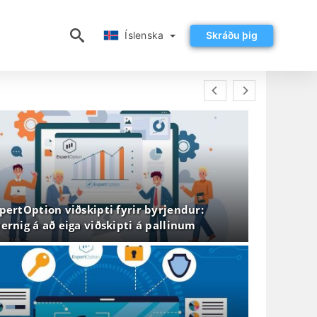
Íslenska
Íslenska
Skráðu þig
pertOption viðskipti fyrir byrjendur:
ernig á að eiga viðskipti á pallinum