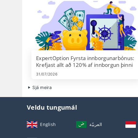
ExpertOption Fyrsta innborgunarbónus:
Krefjast allt að 120% af innborgun þinni
31/07/2026
Sjá meira
Veldu tungumál
English
العربيّة