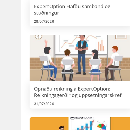
bilanaleitarskref sem þú getur tekið áður en þú hefur
ExpertOption Hafðu samband og
samband við þjónustudeild til að halda þóknunum
stuðningur
flæða vel.
28/07/2026
Opnaðu reikning á ExpertOption:
Reikningsgerðir og uppsetningarskref
31/07/2026