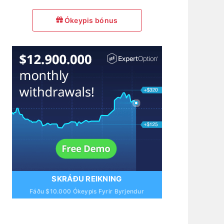
Ókeypis bónus
SKRÁÐU REIKNING
Fáðu $10.000 Ókeypis Fyrir Byrjendur