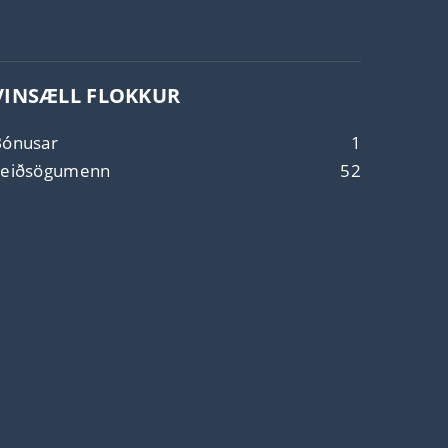
VINSÆLL FLOKKUR
Bónusar
1
Leiðsögumenn
52