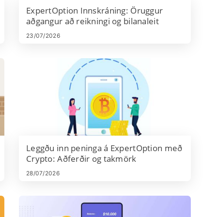
ExpertOption Innskráning: Öruggur
aðgangur að reikningi og bilanaleit
23/07/2026
Leggðu inn peninga á ExpertOption með
Crypto: Aðferðir og takmörk
28/07/2026