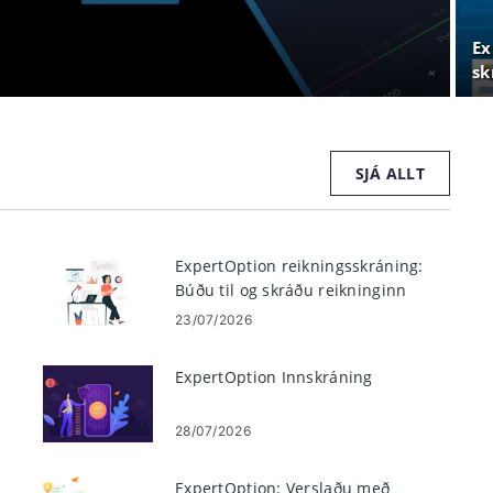
Ex
sk
og
SJÁ ALLT
ExpertOption reikningsskráning:
Búðu til og skráðu reikninginn
þinn
23/07/2026
ExpertOption Innskráning
28/07/2026
ExpertOption: Verslaðu með