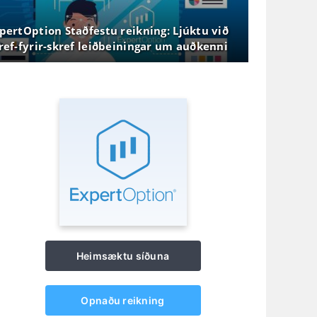
pertOption Staðfestu reikning: Ljúktu við
ref-fyrir-skref leiðbeiningar um auðkenni
 skjöl
Heimsæktu síðuna
Opnaðu reikning