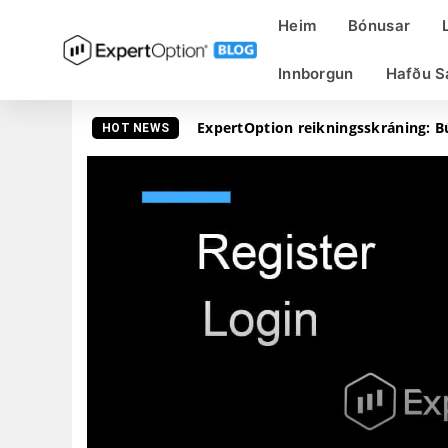
Heim
Bónusar
Innborgun
Hafðu S
ExpertOption reikningsskráning: Bú
HOT NEWS