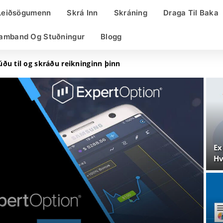
Leiðsögumenn
Skrá Inn
Skráning
Draga Til Baka
amband Og Stuðningur
Blogg
ðu til og skráðu reikninginn þinn
Ex
Hv