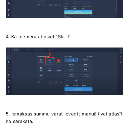
4. Kā piemēru atlasiet “Skrill”.
5. Iemaksas summu varat ievadīt manuāli vai atlasīt
no saraksta.