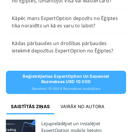
no Ēģiptes, izmantojot Visa vai Mastercard?
Kāpēc mans ExpertOption depozīts no Ēģiptes
tika noraidīts un kā es varu to labot?
Kādas pārbaudes un drošības pārbaudes
ietekmē depozītus ExpertOption no Ēģiptes?
Reģistrējieties ExpertOption Un Saņemiet
Bezmaksas USD 10 000
Saņemiet 10 000 $ Bezmaksas Iesācējiem
SAISTĪTĀS ZIŅAS
VAIRĀK NO AUTORA
Lejupielādējiet un instalējiet
ExpertOption mobilo lietotni