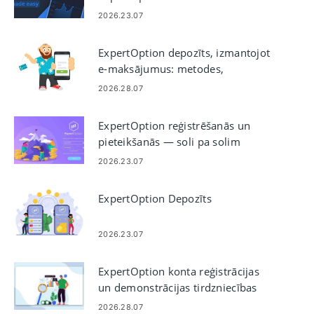
Android un iOS ierīcēm
2026.23.07
ExpertOption depozīts, izmantojot
e-maksājumus: metodes,
ierobežojumi un apstrādes laiki
2026.28.07
ExpertOption reģistrēšanās un
pieteikšanās — soli pa solim
piekļuve kontam
2026.23.07
ExpertOption Depozīts
2026.23.07
ExpertOption konta reģistrācijas
un demonstrācijas tirdzniecības
soļi
2026.28.07