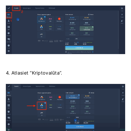
4. Atlasiet “Kriptovalūta”.