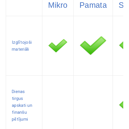
Mikro
Pamata
Su
Izglītojoši
materiāli
Dienas
tirgus
apskati un
finanšu
pētījumi