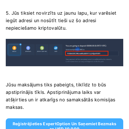
5. Jūs tiksiet novirzīts uz jaunu lapu, kur varēsiet
iegūt adresi un nosūtīt tieši uz šo adresi
nepieciešamo kriptovalūtu.
Jūsu maksājums tiks pabeigts, tiklīdz to būs
apstiprinājis tīkls. Apstiprinājuma laiks var
atšķirties un ir atkarīgs no samaksātās komisijas
maksas.
Reģistrējieties ExpertOption Un Saņemiet Bezmaks
As USD 10 000