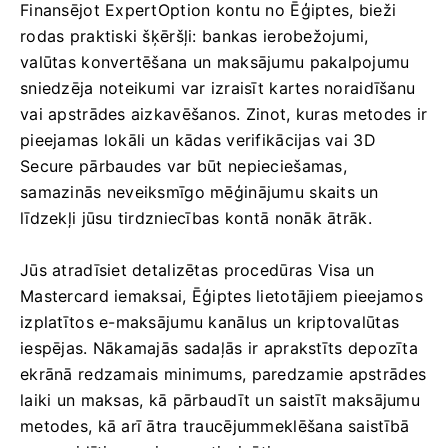
Finansējot ExpertOption kontu no Ēģiptes, bieži
rodas praktiski šķēršļi: bankas ierobežojumi,
valūtas konvertēšana un maksājumu pakalpojumu
sniedzēja noteikumi var izraisīt kartes noraidīšanu
vai apstrādes aizkavēšanos. Zinot, kuras metodes ir
pieejamas lokāli un kādas verifikācijas vai 3D
Secure pārbaudes var būt nepieciešamas,
samazinās neveiksmīgo mēģinājumu skaits un
līdzekļi jūsu tirdzniecības kontā nonāk ātrāk.
Jūs atradīsiet detalizētas procedūras Visa un
Mastercard iemaksai, Ēģiptes lietotājiem pieejamos
izplatītos e-maksājumu kanālus un kriptovalūtas
iespējas. Nākamajās sadaļās ir aprakstīts depozīta
ekrānā redzamais minimums, paredzamie apstrādes
laiki un maksas, kā pārbaudīt un saistīt maksājumu
metodes, kā arī ātra traucējummeklēšana saistībā