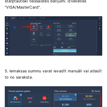
starptautiski tiešsaistes darījumi. Izvēlieties
“VISA/MasterCard”.
5. Iemaksas summu varat ievadīt manuāli vai atlasīt
to no saraksta.