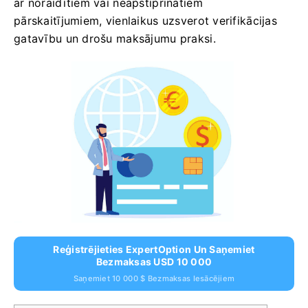
ar noraidītiem vai neapstiprinātiem
pārskaitījumiem, vienlaikus uzsverot verifikācijas
gatavību un drošu maksājumu praksi.
Reģistrējieties ExpertOption Un Saņemiet
Bezmaksas USD 10 000
Saņemiet 10 000 $ Bezmaksas Iesācējiem