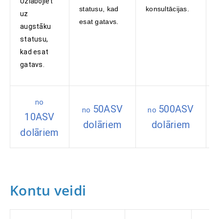
Uzlabojiet
statusu, kad
konsultācijas.
uz
esat gatavs.
augstāku
statusu,
kad esat
gatavs.
no
50ASV
500ASV
no
no
10ASV
dolāriem
dolāriem
dolāriem
Kontu veidi