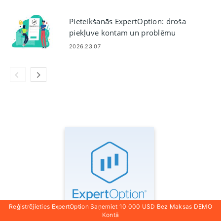
Pieteikšanās ExpertOption: droša
piekļuve kontam un problēmu
novēršana
2026.23.07
Reģistrējieties ExpertOption Saņemiet 10 000 USD Bez Maksas DEMO
Kontā