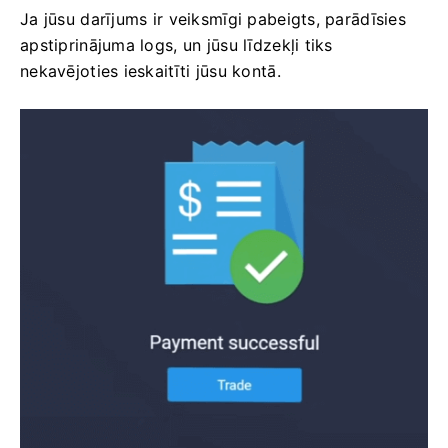
Ja jūsu darījums ir veiksmīgi pabeigts, parādīsies
apstiprinājuma logs, un jūsu līdzekļi tiks
nekavējoties ieskaitīti jūsu kontā.