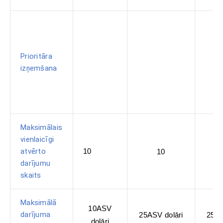
Prioritāra
izņemšana
Maksimālais
vienlaicīgi
atvērto
10
10
darījumu
skaits
Maksimālā
10ASV
darījuma
25ASV dolāri
250A
dolāri