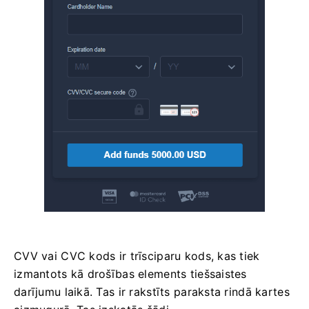
CVV vai СVС kods ir trīsciparu kods, kas tiek
izmantots kā drošības elements tiešsaistes
darījumu laikā. Tas ir rakstīts paraksta rindā kartes