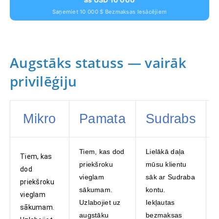
Saņemiet 10 000 $ Bezmaksas Iesācējiem
Augstāks statuss — vairāk
privilēģiju
Mikro
Pamata
Sudrabs
Tiem, kas dod
Lielākā daļa
Tiem, kas
priekšroku
mūsu klientu
dod
vieglam
sāk ar Sudraba
priekšroku
sākumam.
kontu.
vieglam
Uzlabojiet uz
Iekļautas
sākumam.
augstāku
bezmaksas