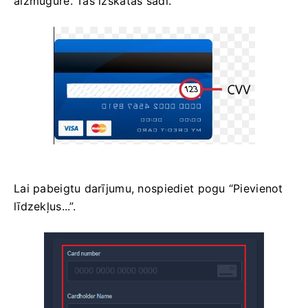
aizmugurē. Tas izskatās šādi.
Lai pabeigtu darījumu, nospiediet pogu “Pievienot
līdzekļus...”.