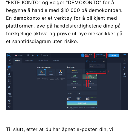
"EKTE KONTO" og velger "DEMOKONTO" for å
begynne å handle med $10 000 på demokontoen.
En demokonto er et verktøy for å bli kjent med
plattformen, øve på handelsferdighetene dine på
forskjellige aktiva og prøve ut nye mekanikker på
et sanntidsdiagram uten risiko.
Til slutt, etter at du har åpnet e-posten din, vil