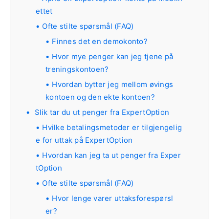
ettet
Ofte stilte spørsmål (FAQ)
Finnes det en demokonto?
Hvor mye penger kan jeg tjene på
treningskontoen?
Hvordan bytter jeg mellom øvings
kontoen og den ekte kontoen?
Slik tar du ut penger fra ExpertOption
Hvilke betalingsmetoder er tilgjengelig
e for uttak på ExpertOption
Hvordan kan jeg ta ut penger fra Exper
tOption
Ofte stilte spørsmål (FAQ)
Hvor lenge varer uttaksforespørsl
er?