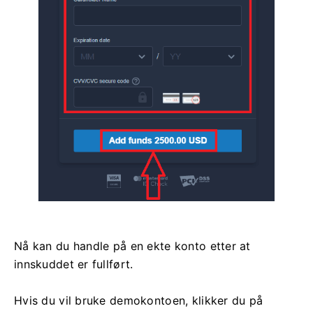
Nå kan du handle på en ekte konto etter at
innskuddet er fullført.
Hvis du vil bruke demokontoen, klikker du på