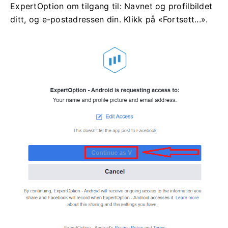
ExpertOption om tilgang til: Navnet og profilbildet
ditt, og e-postadressen din. Klikk på «Fortsett...».