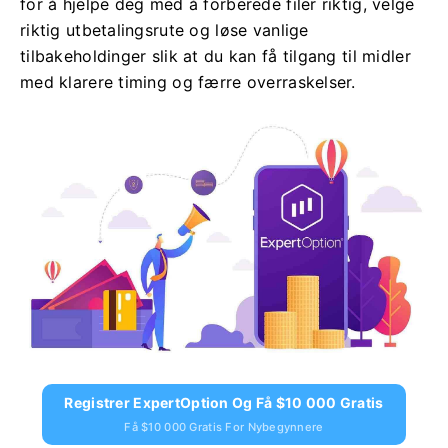
for å hjelpe deg med å forberede filer riktig, velge
riktig utbetalingsrute og løse vanlige
tilbakeholdinger slik at du kan få tilgang til midler
med klarere timing og færre overraskelser.
Registrer ExpertOption Og Få $10 000 Gratis
Få $10 000 Gratis For Nybegynnere