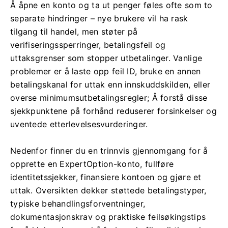
Å åpne en konto og ta ut penger føles ofte som to
separate hindringer – nye brukere vil ha rask
tilgang til handel, men støter på
verifiseringssperringer, betalingsfeil og
uttaksgrenser som stopper utbetalinger. Vanlige
problemer er å laste opp feil ID, bruke en annen
betalingskanal for uttak enn innskuddskilden, eller
overse minimumsutbetalingsregler; Å forstå disse
sjekkpunktene på forhånd reduserer forsinkelser og
uventede etterlevelsesvurderinger.
Nedenfor finner du en trinnvis gjennomgang for å
opprette en ExpertOption-konto, fullføre
identitetssjekker, finansiere kontoen og gjøre et
uttak. Oversikten dekker støttede betalingstyper,
typiske behandlingsforventninger,
dokumentasjonskrav og praktiske feilsøkingstips