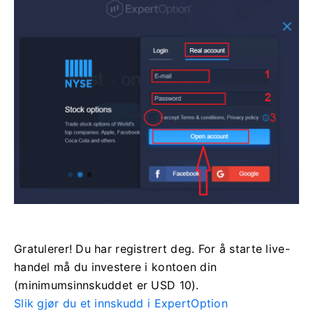
Gratulerer! Du har registrert deg. For å starte live-
handel må du investere i kontoen din
(minimumsinnskuddet er USD 10).
Slik gjør du et innskudd i ExpertOption