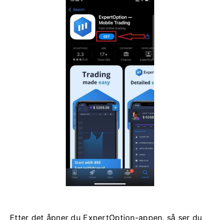
Etter det åpner du ExpertOption-appen, så ser du