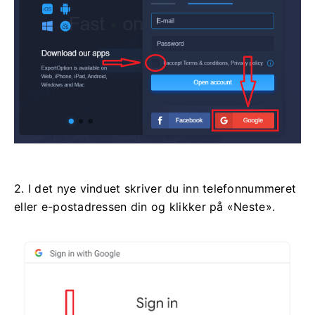
2. I det nye vinduet skriver du inn telefonnummeret
eller e-postadressen din og klikker på «Neste».