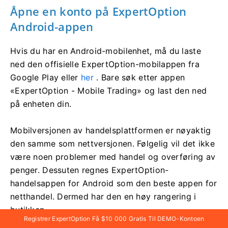
Åpne en konto på ExpertOption
Android-appen
Hvis du har en Android-mobilenhet, må du laste
ned den offisielle ExpertOption-mobilappen fra
Google Play eller
her
. Bare søk etter appen
«ExpertOption - Mobile Trading» og last den ned
på enheten din.
Mobilversjonen av handelsplattformen er nøyaktig
den samme som nettversjonen. Følgelig vil det ikke
være noen problemer med handel og overføring av
penger. Dessuten regnes ExpertOption-
handelsappen for Android som den beste appen for
netthandel. Dermed har den en høy rangering i
butikken.
Registrer ExpertOption Få $10 000 Gratis Til DEMO-Kontoen