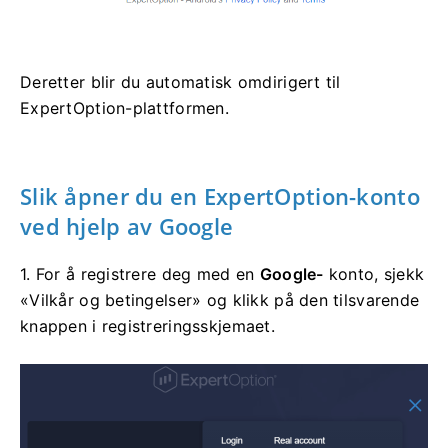
Deretter blir du automatisk omdirigert til
ExpertOption-plattformen.
Slik åpner du en ExpertOption-konto
ved hjelp av Google
1. For å registrere deg med en
Google-
konto, sjekk
«Vilkår og betingelser» og klikk på den tilsvarende
knappen i registreringsskjemaet.