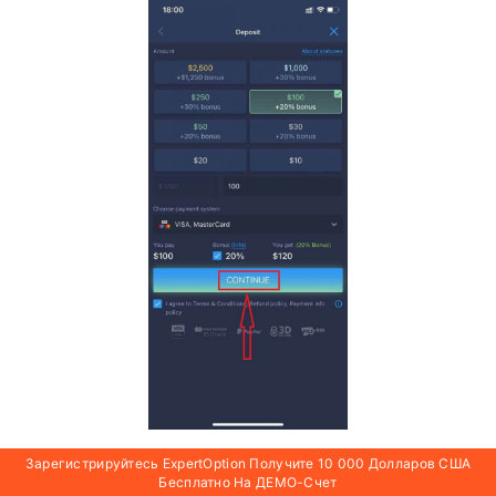
Зарегистрируйтесь ExpertOption Получите 10 000 Долларов США
Бесплатно На ДЕМО-Счет