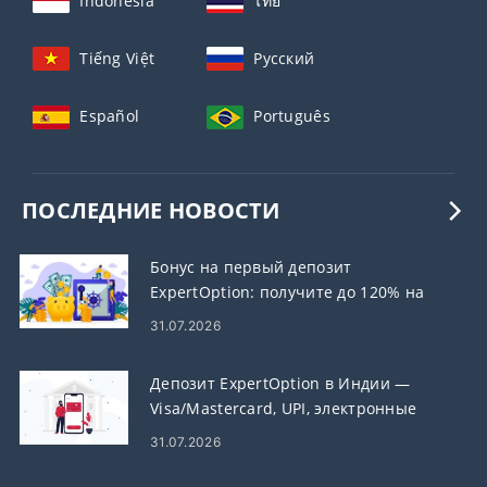
Indonesia
ไทย
Tiếng Việt
Русский
Español
Português
ПОСЛЕДНИЕ НОВОСТИ
Бонус на первый депозит
ExpertOption: получите до 120% на
свой депозит
31.07.2026
Депозит ExpertOption в Индии —
Visa/Mastercard, UPI, электронные
платежи и криптовалюта
31.07.2026