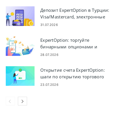
Депозит ExpertOption в Турции:
Visa/Mastercard, электронные
платежи и криптовалюта
31.07.2026
ExpertOption: торгуйте
бинарными опционами и
выводите деньги
28.07.2026
Открытие счета ExpertOption:
шаги по открытию торгового
счета
23.07.2026