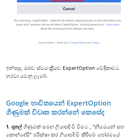
ඉන්පසු, ඔබව ස්වයංක්‍රීයව ExpertOption වේදිකාවට
හරවා යවනු ලැබේ.
Google භාවිතයෙන් ExpertOption
ගිණුමක් විවෘත කරන්නේ කෙසේද
1. ගූගල්
ගිණුමක් සමඟ ලියාපදිංචි වීමට
, "නියමයන් සහ
කොන්දේසි" පරීක්ෂා කර ලියාපදිංචි කිරීමේ පෝරමයේ