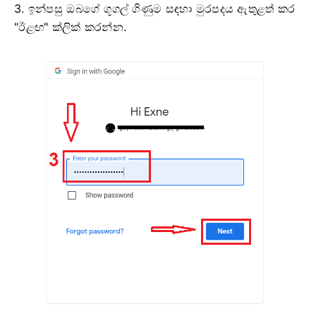
3. ඉන්පසු ඔබගේ ගූගල් ගිණුම සඳහා මුරපදය ඇතුළත් කර
"ඊළඟ" ක්ලික් කරන්න.