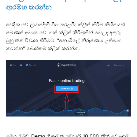
ආරම්භ කරන්න
වේදිකාවේ ලියාපදිංචි වීම සරලයි: ක්ලික් කිරීම් කිහිපයක්
පමණක් අවශ්‍ය වේ. එක් ක්ලික් කිරීමකින් වෙළඳ අතුරු
මුහුණත විවෘත කිරීමට, "නොමිලේ නිරූපණය උත්සාහ
කරන්න" බොත්තම ක්ලික් කරන්න.
මෙය ඔබව Demo ගිණුමක ඩොලර් 10,000 කින් වෙළඳාම