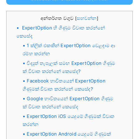
අන්තර්ගත වගුව
සඟවන්න
[
]
ExpertOption හි ගිණුම විවෘත කරන්නේ
කෙසේද
1 ක්ලික් එකකින් ExpertOption වෙළඳාම ආ
රම්භ කරන්න
විද්‍යුත් තැපෑලක් සමඟ ExpertOption ගිණුම
ක් විවෘත කරන්නේ කෙසේද?
Facebook භාවිතයෙන් ExpertOption
ගිණුමක් විවෘත කරන්නේ කෙසේද?
Google භාවිතයෙන් ExpertOption ගිණුම
ක් විවෘත කරන්නේ කෙසේද
ExpertOption iOS යෙදුමේ ගිණුමක් විවෘත
කරන්න
ExpertOption Android යෙදුමේ ගිණුමක්