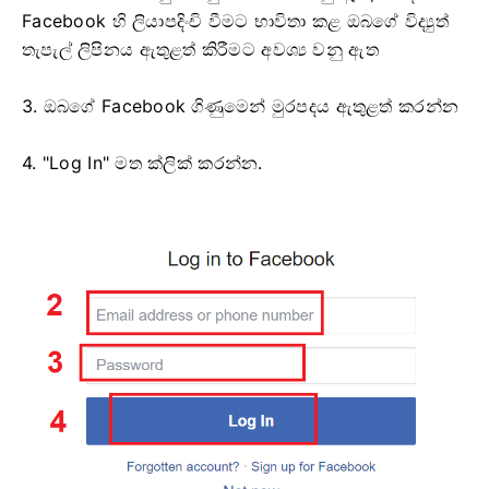
Facebook හි ලියාපදිංචි වීමට භාවිතා කළ ඔබගේ විද්‍යුත්
තැපැල් ලිපිනය ඇතුළත් කිරීමට අවශ්‍ය වනු ඇත
3. ඔබගේ Facebook ගිණුමෙන් මුරපදය ඇතුළත් කරන්න
4. "Log In" මත ක්ලික් කරන්න.