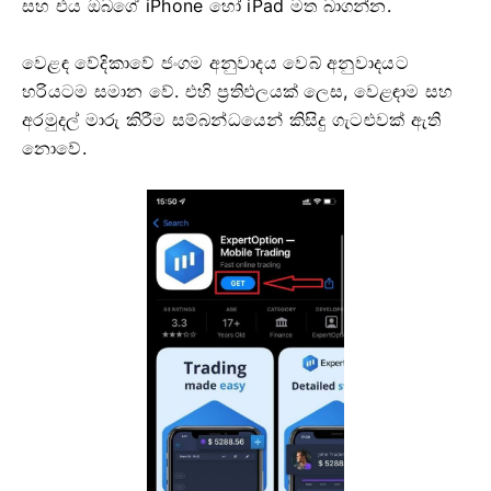
සහ එය ඔබගේ iPhone හෝ iPad මත බාගන්න.
වෙළඳ වේදිකාවේ ජංගම අනුවාදය වෙබ් අනුවාදයට
හරියටම සමාන වේ. එහි ප්‍රතිඵලයක් ලෙස, වෙළඳාම සහ
අරමුදල් මාරු කිරීම සම්බන්ධයෙන් කිසිදු ගැටළුවක් ඇති
නොවේ.