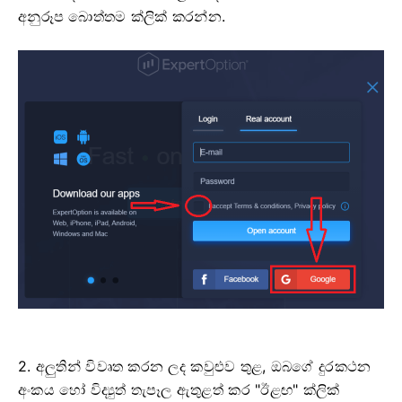
අනුරූප බොත්තම ක්ලික් කරන්න.
2. අලුතින් විවෘත කරන ලද කවුළුව තුළ, ඔබගේ දුරකථන
අංකය හෝ විද්‍යුත් තැපෑල ඇතුළත් කර "ඊළඟ" ක්ලික්