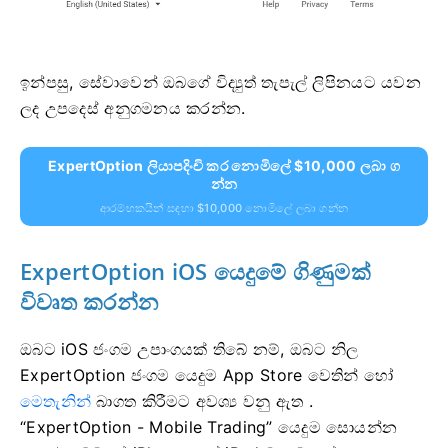
ඉන්පසු, සේවාවෙන් ඔබගේ විද්‍යුත් තැපැල් ලිපිනයට යවන
ලද උපදෙස් අනුගමනය කරන්න.
ExpertOption ලියාපදිංචි කර නොමිලේ $10,000 ලබා ග
න්න
ආරම්භකයින් සඳහා $10,000 නොමිලේ ලබා ගන්න
ExpertOption iOS යෙදුමේ ගිණුමක්
විවෘත කරන්න
ඔබට iOS ජංගම උපාංගයක් තිබේ නම්, ඔබට නිල
ExpertOption ජංගම යෙදුම App Store වෙතින් හෝ
මෙතැනින්
බාගත කිරීමට අවශ්‍ය වනු ඇත .
“ExpertOption - Mobile Trading” යෙදුම සොයන්න