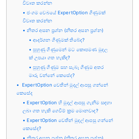
විවෘත කරන්න
ජංගම වෙබයේ ExpertOption ගිණුමක්
විවෘත කරන්න
නිතර අසන ප්‍රශ්න (නිතර අසන ප්‍රශ්න)
ආදර්ශන ගිණුමක් තිබේද?
පුහුණු ගිණුමෙන් මට කොපමණ මුදල
ක් උපයා ගත හැකිද?
පුහුණු ගිණුම සහ සැබෑ ගිණුම අතර
මාරු වන්නේ කෙසේද?
ExpertOption වෙතින් මුදල් ආපසු ගන්නේ
කෙසේද
ExpertOption හි මුදල් ආපසු ගැනීම සඳහා
ලබා ගත හැකි ගෙවීම් ක්‍රම මොනවාද?
ExpertOption වෙතින් මුදල් ආපසු ගන්නේ
කෙසේද?
නිතර අසන ප්‍රශ්න (නිතර අසන ප්‍රශ්න)