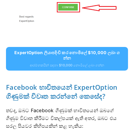
ExpertOption ලියාපදිංචි කර නොමිලේ $10,000 ලබා ග
න්න
ආරම්භකයින් සඳහා $10,000 නොමිලේ ලබා ගන්න
Facebook භාවිතයෙන් ExpertOption
ගිණුමක් විවෘත කරන්නේ කෙසේද?
තවද, ඔබට Facebook ගිණුමක් භාවිතයෙන් ඔබගේ
ගිණුම විවෘත කිරීමට විකල්පයක් ඇති අතර, ඔබට එය
සරල පියවර කිහිපයකින් කළ හැකිය: