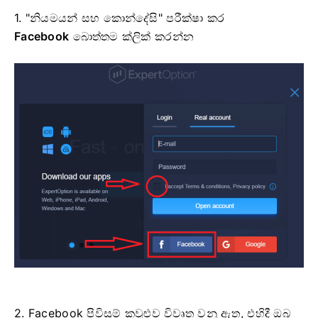
1. "නියමයන් සහ කොන්දේසි" පරීක්ෂා කර
Facebook
බොත්තම ක්ලික් කරන්න
2. Facebook පිවිසුම් කවුළුව විවෘත වනු ඇත, එහිදී ඔබ