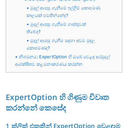
මුදල් ආපසු ගැනීමේ ඉල්ලීම් කොපමණ
කාලයක් පවතින්නේද?
මුදල් ආපසු ගැනීමේ ගාස්තුවක්
තිබේද?
මුදල් ආපසු ගැනීම සඳහා අවම මුදල
කොපමණද?
නිගමනය: ExpertOption හි ඔබේ වෙළඳ අරමුදල්
ආරක්ෂිතව කළමනාකරණය කරන්න
ExpertOption හි ගිණුම විවෘත
කරන්නේ කෙසේද
1 ක්ලික් එකකින් ExpertOption වෙළඳාම