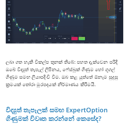
ලබා ගත හැකි විකල්ප තුනක් තිබේ: පහත දැක්වෙන පරිදි
ඔබේ විද්‍යුත් තැපැල් ලිපිනය, ෆේස්බුක් ගිණුම හෝ ගූගල්
ගිණුම සමඟ ලියාපදිංචි වීම. ඔබ කළ යුත්තේ ඕනෑම සුදුසු
ක්‍රමයක් තෝරා මුරපදයක් නිර්මාණය කිරීමයි.
විද්‍යුත් තැපෑලක් සමඟ ExpertOption
ගිණුමක් විවෘත කරන්නේ කෙසේද?