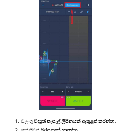
වලංගු
විද්‍යුත් තැපැල් ලිපිනයක් ඇතුළත් කරන්න.
ශක්තිමත්
මුරපදයක් සාදන්න.