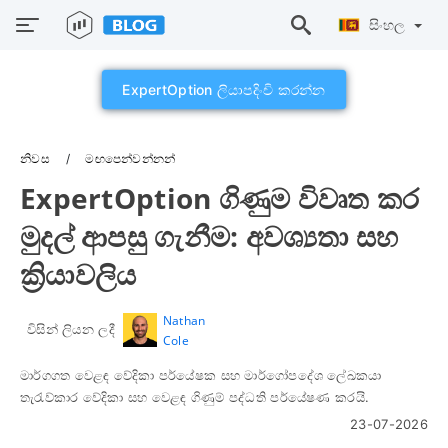
සිංහල
ExpertOption ලියාපදිංචි කරන්න
නිවස
මඟපෙන්වන්නන්
ExpertOption ගිණුම විවෘත කර
මුදල් ආපසු ගැනීම: අවශ්‍යතා සහ
ක්‍රියාවලිය
Nathan
විසින් ලියන ලදී
Cole
මාර්ගගත වෙළඳ වේදිකා පර්යේෂක සහ මාර්ගෝපදේශ ලේඛකයා
තැරැව්කාර වේදිකා සහ වෙළඳ ගිණුම් පද්ධති පර්යේෂණ කරයි.
23-07-2026