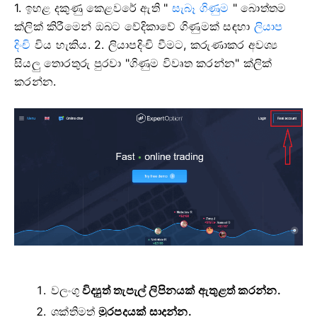
1. ඉහළ දකුණු කෙළවරේ ඇති "
සැබෑ ගිණුම
" බොත්තම
ක්ලික් කිරීමෙන් ඔබට
වේදිකාවේ ගිණුමක් සඳහා
ලියාප
දිංචි
විය හැකිය. 2. ලියාපදිංචි වීමට, කරුණාකර අවශ්‍ය
සියලු තොරතුරු පුරවා "ගිණුම විවෘත කරන්න" ක්ලික්
කරන්න.
වලංගු
විද්‍යුත් තැපැල් ලිපිනයක් ඇතුළත් කරන්න.
ශක්තිමත්
මුරපදයක් සාදන්න.