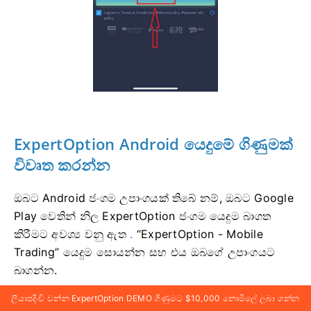
ExpertOption Android යෙදුමේ ගිණුමක්
විවෘත කරන්න
ඔබට Android ජංගම උපාංගයක් තිබේ නම්, ඔබට Google
Play වෙතින් නිල ExpertOption ජංගම යෙදුම බාගත
කිරීමට අවශ්‍ය වනු ඇත
.
“ExpertOption - Mobile
Trading” යෙදුම සොයන්න සහ එය ඔබගේ උපාංගයට
බාගන්න.
ලියාපදිංචි වන්න ExpertOption DEMO ගිණුමට $10,000 නොමිලේ ලබා ගන්න
වෙළඳ වේදිකාවේ ජංගම අනුවාදය හරියටම වෙබ්