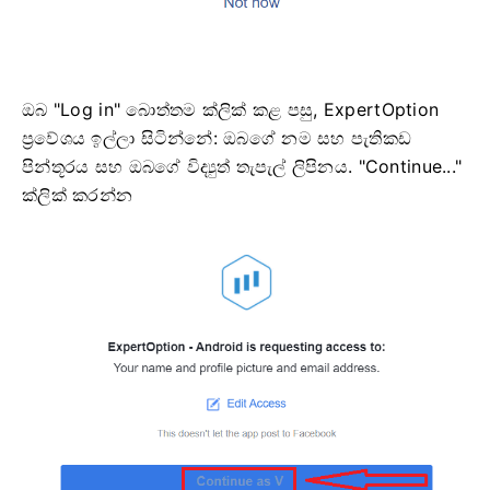
ඔබ "Log in" බොත්තම ක්ලික් කළ පසු, ExpertOption
ප්‍රවේශය ඉල්ලා සිටින්නේ: ඔබගේ නම සහ පැතිකඩ
පින්තූරය සහ ඔබගේ විද්‍යුත් තැපැල් ලිපිනය. "Continue..."
ක්ලික් කරන්න