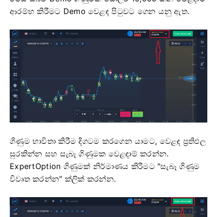
ආරම්භ කිරීමට Demo වෙළඳ පිටුවට ගෙන යනු ඇත.
ගිණුම භාවිතා කිරීම දිගටම කරගෙන යාමට, වෙළඳ ප්‍රතිඵල
සුරකින්න සහ සැබෑ ගිණුමක වෙළඳාම් කරන්න.
ExpertOption ගිණුමක් නිර්මාණය කිරීමට "සැබෑ ගිණුම
විවෘත කරන්න" ක්ලික් කරන්න.