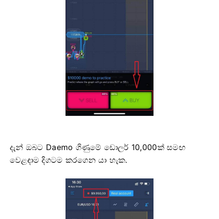
දැන් ඔබට Daemo ගිණුමේ ඩොලර් 10,000ක් සමඟ
වෙළඳාම දිගටම කරගෙන යා හැක.