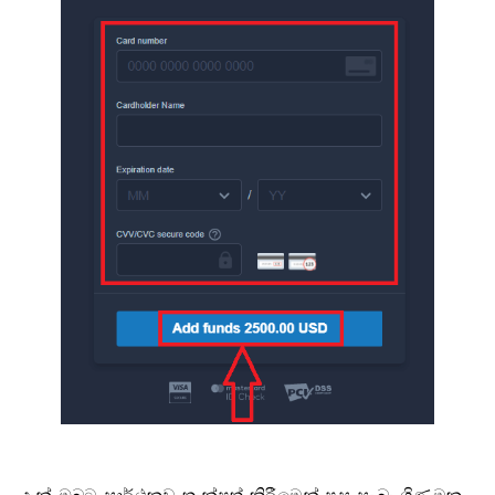
දැන් ඔබට සාර්ථකව තැන්පත් කිරීමෙන් පසු සැබෑ ගිණුමක