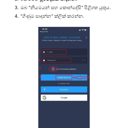
ඔබ "නියමයන් සහ කොන්දේසි" පිළිගත යුතුය.
"ගිණුම සාදන්න" ක්ලික් කරන්න.