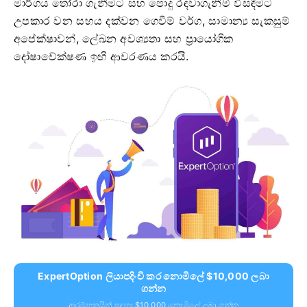
මාර්ගය තෝරා ගැනීමට සහ පොදු රඳවාගැනීම් විසඳීමට
උපකාර වන සහය දක්වන ගෙවීම් වර්ග, සාමාන්‍ය සැකසුම්
අපේක්ෂාවන්, ලේඛන අවශ්‍යතා සහ ප්‍රායෝගික
දෝෂාවේක්ෂණ ඉඟි ආවරණය කරයි.
ExpertOption ලියාපදිංචි කර නොමිලේ $10,000 ලබා
ගන්න
ආරම්භකයින් සඳහා $10,000 නොමිලේ ලබා ගන්න