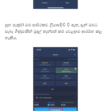
සුභ පැතුම්! ඔබ සාර්ථකව ලියාපදිංචි වී ඇත, දැන් ඔබට
සැබෑ ගිණුමකින් මුදල් තැන්පත් කර වෙළඳාම ආරම්භ කළ
හැකිය.