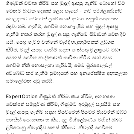
ගිණුමක් විවෘත කිරීම සහ මුදල් ආපසු ගැනීම බොහෝ විට
වෙනම බාධක දෙකක් ලෙස හැඟේ - නව පරිශීලකයින්ට
වෙළඳාමට වේගවත් ප්‍රවේශයක් අවශ්‍ය නමුත් සත්‍යාපන
රඳවා තබා ගැනීම්, ගෙවීම් නොගැලපීම් සහ මුදල් ආපසු
ගැනීම නතර කරන මුදල් ආපසු ගැනීමේ සීමාවන් වෙත දිව
යයි. පොදු ගැටළු වන්නේ වැරදි හැඳුනුම්පතක් උඩුගත
කිරීම, මුදල් ආපසු ගැනීම් සඳහා තැන්පතු මූලාශ්‍රයට වඩා
වෙනස් ගෙවීම් නාලිකාවක් භාවිතා කිරීම හෝ අවම
ගෙවීම් නීති නොසලකා හැරීමයි; මෙම මුරපොලවල්
අවබෝධ කර ගැනීම ප්‍රමාදයන් සහ අනපේක්ෂිත අනුකූලතා
සමාලෝචන අඩු කරයි.
ExpertOption ගිණුමක් නිර්මාණය කිරීම, අනන්‍යතා
චෙක්පත් සම්පූර්ණ කිරීම, ගිණුමට අරමුදල් සැපයීම සහ
මුදල් ආපසු ගැනීම සඳහා පියවරෙන් පියවර පියවරක් ඔබට
පහතින් සොයාගත හැකිය. දළ විශ්ලේෂණය මඟින් ඔබට
ලිපිගොනු නිවැරදිව සකස් කිරීමට, නිවැරදි ගෙවීමේ