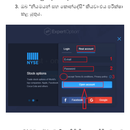
ඔබ "නියමයන් සහ කොන්දේසි" කියවා එය පරීක්ෂා
කළ යුතුය.