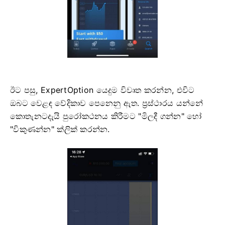
ඊට පසු, ExpertOption යෙදුම විවෘත කරන්න, එවිට
ඔබට වෙළඳ වේදිකාව පෙනෙනු ඇත. ප්‍රස්ථාරය යන්නේ
කොතැනටදැයි පුරෝකථනය කිරීමට "මිලදී ගන්න" හෝ
"විකුණන්න" ක්ලික් කරන්න.