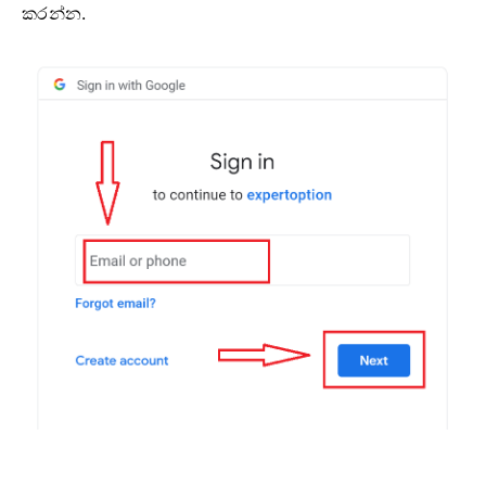
කරන්න.