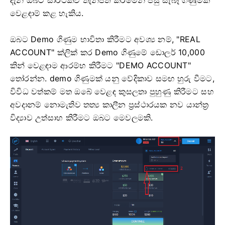
වෙළඳාම් කළ හැකිය.
ඔබට Demo ගිණුම භාවිතා කිරීමට අවශ්‍ය නම්, "REAL
ACCOUNT" ක්ලික් කර Demo ගිණුමේ ඩොලර් 10,000
කින් වෙළඳාම ආරම්භ කිරීමට "DEMO ACCOUNT"
තෝරන්න. demo ගිණුමක් යනු වේදිකාව සමඟ හුරු වීමට,
විවිධ වත්කම් මත ඔබේ වෙළඳ කුසලතා පුහුණු කිරීමට සහ
අවදානම් නොමැතිව තත්‍ය කාලීන ප්‍රස්ථාරයක නව යාන්ත්‍ර
විද්‍යාව උත්සාහ කිරීමට ඔබට මෙවලමකි.