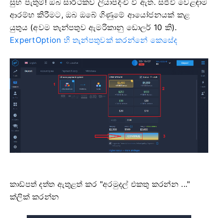
සුභ පැතුම්! ඔබ සාර්ථකව ලියාපදිංචි වී ඇත. සජීවී වෙළඳාම
ආරම්භ කිරීමට, ඔබ ඔබේ ගිණුමේ ආයෝජනයක් කළ
යුතුය (අවම තැන්පතුව ඇමරිකානු ඩොලර් 10 කි).
ExpertOption හි තැන්පතුවක් කරන්නේ කෙසේද
කාඩ්පත් දත්ත ඇතුළත් කර "අරමුදල් එකතු කරන්න ..."
ක්ලික් කරන්න