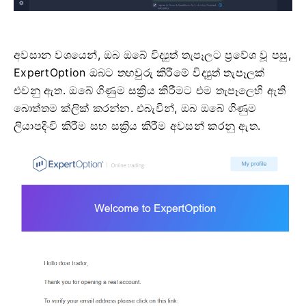
අවසාන වශයෙන්, ඔබ ඔබේ විද්‍යුත් තැපෑලට ප්‍රවේශ වූ පසු,
ExpertOption ඔබට තහවුරු කිරීමේ විද්‍යුත් තැපෑලක්
එවනු ඇත. ඔබේ ගිණුම සක්‍රිය කිරීමට එම තැපෑලෙහි ඇති
බොත්තම ක්ලික් කරන්න. එබැවින්, ඔබ ඔබේ ගිණුම
ලියාපදිංචි කිරීම සහ සක්‍රිය කිරීම අවසන් කරනු ඇත.