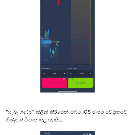
"සැබෑ ගිණුම" ක්ලික් කිරීමෙන් ඔබට iOS ජංගම වේදිකාවේ
ගිණුමක් විවෘත කළ හැකිය.