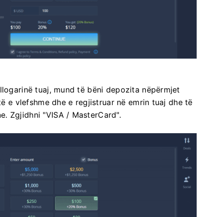
llogarinë tuaj, mund të bëni depozita nëpërmjet
të e vlefshme dhe e regjistruar në emrin tuaj dhe të
. Zgjidhni "VISA / MasterCard".