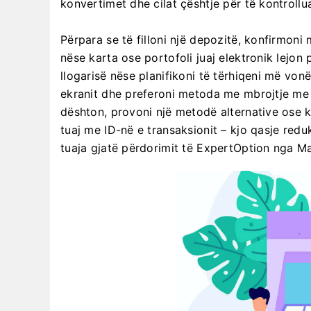
konvertimet dhe cilat çështje për të kontrollua
Përpara se të filloni një depozitë, konfirmo
nëse karta ose portofoli juaj elektronik lejo
llogarisë nëse planifikoni të tërhiqeni më von
ekranit dhe preferoni metoda me mbrojtje me
dështon, provoni një metodë alternative ose 
tuaj me ID-në e transaksionit – kjo qasje re
tuaja gjatë përdorimit të ExpertOption nga Ma