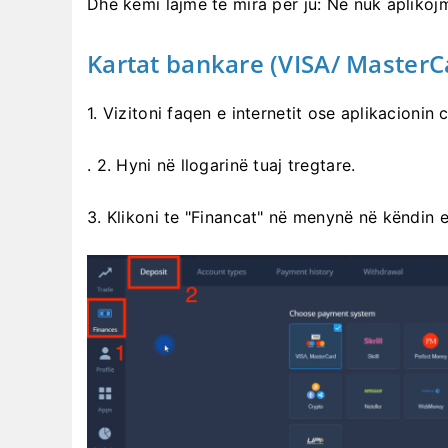
Dhe kemi lajme të mira për ju: Ne nuk aplikojm
Kartat bankare (VISA/ MasterC
1. Vizitoni
faqen e internetit ose aplikacionin 
. 2. Hyni në llogarinë tuaj tregtare.
3. Klikoni te "Financat" në menynë në këndin e