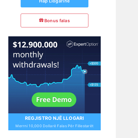
Hap Llogarinë
Bonus falas
REGJISTRO NJË LLOGARI
Merrni 10,000 Dollarë Falas Për Fillestarët