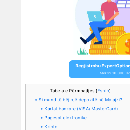
Regjistrohu ExpertOption
Merrni 10,000 Dol
Tabela e Përmbajtjes
Fshih
[
]
Si mund të bëj një depozitë në Malajzi?
Kartat bankare (VISA/ MasterCard)
Pagesat elektronike
Kripto