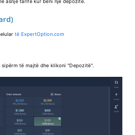
ë asnjë tarifë kur bëni një depozitë.
ard)
celular
të ExpertOption.com
 sipërm të majtë dhe klikoni "Depozitë".