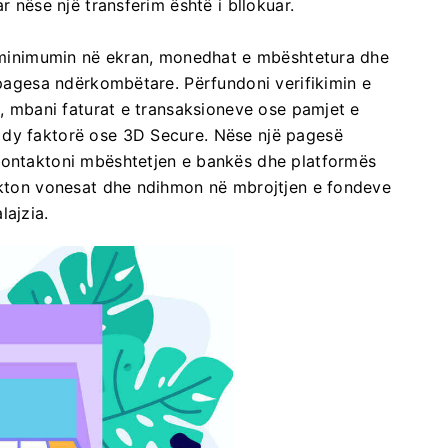
r nëse një transferim është i bllokuar.
ni minimumin në ekran, monedhat e mbështetura dhe
n pagesa ndërkombëtare. Përfundoni verifikimin e
ë, mbani faturat e transaksioneve ose pamjet e
 dy faktorë ose 3D Secure. Nëse një pagesë
kontaktoni mbështetjen e bankës dhe platformës
dukton vonesat dhe ndihmon në mbrojtjen e fondeve
lajzia.