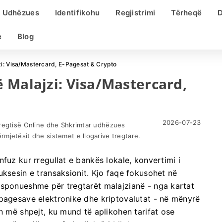
Udhëzues
Identifikohu
Regjistrimi
Tërheqë
D
e
Blog
i: Visa/Mastercard, E-Pagesat & Crypto
 Malajzi: Visa/Mastercard,
2026-07-23
Tregtisë Online dhe Shkrimtar udhëzues
mjetësit dhe sistemet e llogarive tregtare.
fuz kur rregullat e bankës lokale, konvertimi i
uksesin e transaksionit. Kjo faqe fokusohet në
isponueshme për tregtarët malajzianë - nga kartat
 pagesave elektronike dhe kriptovalutat - në mënyrë
n më shpejt, ku mund të aplikohen tarifat ose