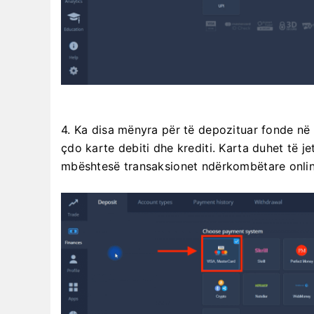
4. Ka disa mënyra për të depozituar fonde në 
çdo karte debiti dhe krediti. Karta duhet të je
mbështesë transaksionet ndërkombëtare online