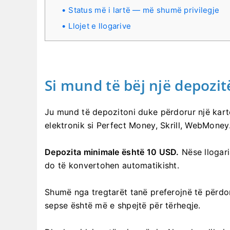
Status më i lartë — më shumë privilegje
Llojet e llogarive
Si mund të bëj një depozit
Ju mund të depozitoni duke përdorur një kartë
elektronik si Perfect Money, Skrill, WebMoney.
Depozita minimale është 10 USD.
Nëse llogari
do të konvertohen automatikisht.
Shumë nga tregtarët tanë preferojnë të përdo
sepse është më e shpejtë për tërheqje.