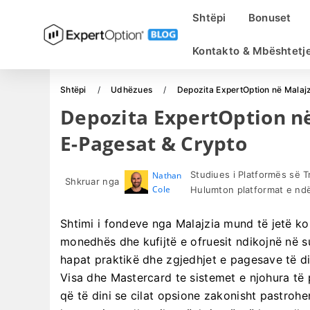
Shtëpi
Bonuset
Kontakto & Mbështetj
Shtëpi
Udhëzues
Depozita ExpertOption në Malajz
Depozita ExpertOption në
E-Pagesat & Crypto
Studiues i Platformës së 
Nathan
Shkruar nga
Cole
Hulumton platformat e ndër
Shtimi i fondeve nga Malajzia mund të jetë kon
monedhës dhe kufijtë e ofruesit ndikojnë në s
hapat praktikë dhe zgjedhjet e pagesave të d
Visa dhe Mastercard te sistemet e njohura të
që të dini se cilat opsione zakonisht pastrohe