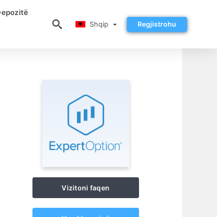
epozitë
Shqip
Shqip
Regjistrohu
Vizitoni faqen