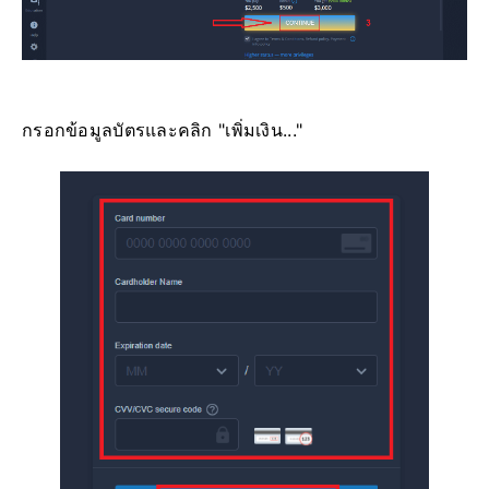
กรอกข้อมูลบัตรและคลิก "เพิ่มเงิน..."