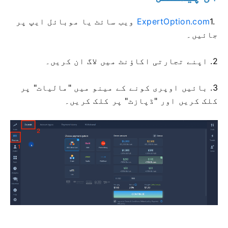
1.
ExpertOption.com
ویب سائٹ یا موبائل ایپ پر
جائیں۔
2. اپنے تجارتی اکاؤنٹ میں لاگ ان کریں۔
3. بائیں اوپری کونے کے مینو میں "مالیات" پر
کلک کریں اور "ڈپازٹ" پر کلک کریں۔