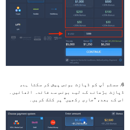
6. سسٹم آپ کو ڈپازٹ بونس پیش کر سکتا ہے،
ڈپازٹ بڑھانے کے لیے بونس سے فائدہ اٹھائیں۔
اس کے بعد، "جاری رکھیں" پر کلک کریں۔