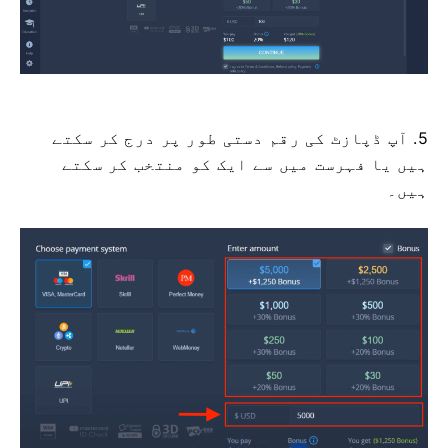
5. آپ ڈپازٹ کی رقم دستی طور پر درج کر سکتے
ہیں یا فہرست میں سے ایک کو منتخب کر سکتے
ہیں۔