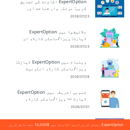
ExpertOption اکاؤنٹ کی تصدیق
کریں: مرحلہ وار شناخت اور
دستاویز کی توثیق گائیڈ مکمل
2026/07/23
کریں
ملائیشیا میں ExpertOption
ڈپازٹ: ویزا/ماسٹر کارڈ، ای
ادائیگی اور کرپٹو
2026/07/23
ویتنام میں ExpertOption ڈپازٹ:
ویزا/ماسٹر کارڈ، انٹرنیٹ
بینکنگ، ای پیمنٹس اور کرپٹو
2026/07/28
جنوبی افریقہ میں ExpertOption
ڈپازٹ — ویزا/ماسٹر کارڈ،
اسکرل، نیٹلر، کرپٹو
2026/07/31
ExpertOption اکاؤنٹ کھولیں اور
ExpertOption رجسٹر کریں ڈیمو اکاؤنٹ میں $10,000 مفت حاصل کریں۔
سائن ان کریں: فوری اکاؤنٹ تک