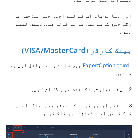
اور ہمارے پاس آپ کے لیے اچھی خبر ہے: جب آپ
رقم جمع کرتے ہیں تو ہم کوئی فیس نہیں لیتے
ہیں۔
بینک کارڈز (VISA/MasterCard)
1.
ExpertOption.com
ویب سائٹ یا موبائل ایپ پر
جائیں۔
2. اپنے تجارتی اکاؤنٹ میں لاگ ان کریں۔
3. بائیں اوپری کونے کے مینو میں "مالیات" پر
کلک کریں اور "ڈپازٹ" پر کلک کریں۔