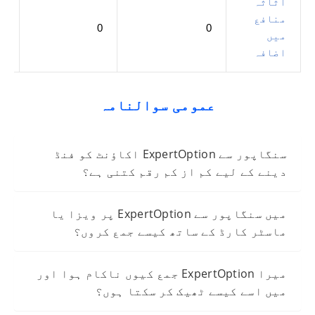
اثاثہ
منافع
0
0
0
میں
اضافہ
عمومی سوالنامہ
سنگاپور سے ExpertOption اکاؤنٹ کو فنڈ
دینے کے لیے کم از کم رقم کتنی ہے؟
میں سنگاپور سے ExpertOption پر ویزا یا
ماسٹر کارڈ کے ساتھ کیسے جمع کروں؟
میرا ExpertOption جمع کیوں ناکام ہوا اور
میں اسے کیسے ٹھیک کر سکتا ہوں؟