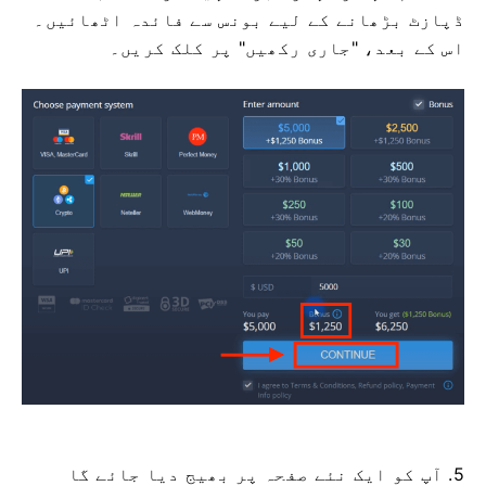
ڈپازٹ بڑھانے کے لیے بونس سے فائدہ اٹھائیں۔
اس کے بعد، "جاری رکھیں" پر کلک کریں۔
5. آپ کو ایک نئے صفحہ پر بھیج دیا جائے گا