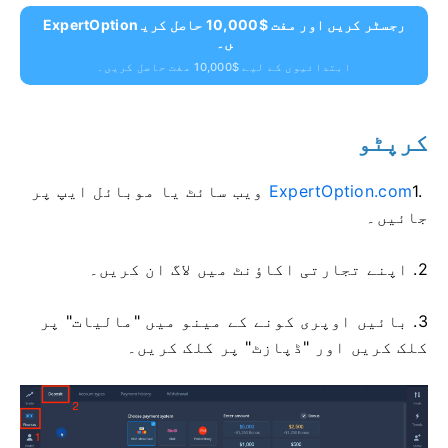
ExpertOption رجسٹر کریں اور مفت $10,000 حاصل کری
ں۔
ابتدائیوں کے لیے $10,000 مفت حاصل کریں۔
کرپٹو
1.
ExpertOption.com
ویب سائٹ یا موبائل ایپ پر
جائیں۔
2. اپنے تجارتی اکاؤنٹ میں لاگ ان کریں۔
3. بائیں اوپری کونے کے مینو میں "مالیات" پر
کلک کریں اور "ڈپازٹ" پر کلک کریں۔