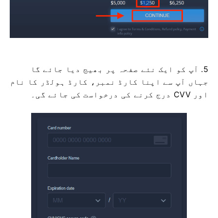
5. آپ کو ایک نئے صفحہ پر بھیج دیا جائے گا
جہاں آپ سے اپنا کارڈ نمبر، کارڈ ہولڈر کا نام
اور CVV درج کرنے کی درخواست کی جائے گی۔