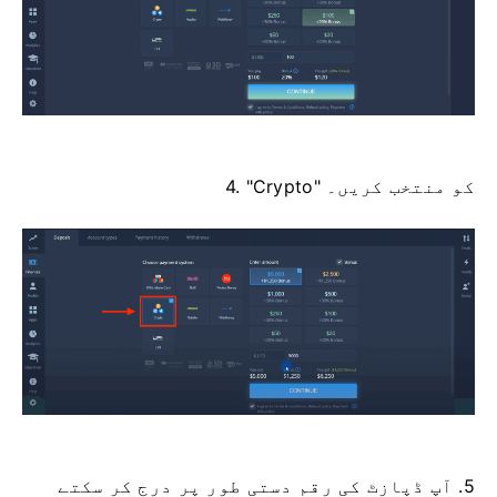
4. "Crypto" کو منتخب کریں۔
5. آپ ڈپازٹ کی رقم دستی طور پر درج کر سکتے