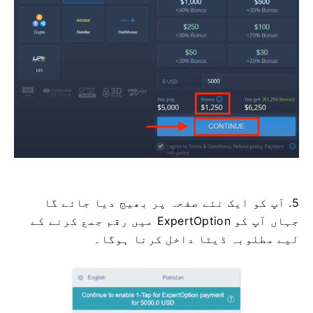
5. آپ کو ایک نئے صفحہ پر بھیج دیا جائے گا
جہاں آپ کو ExpertOption میں رقم جمع کرنے کے
لیے مطلوبہ ڈیٹا داخل کرنا ہوگا۔