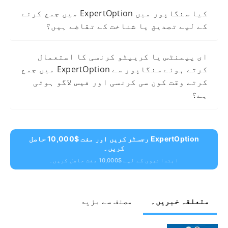
کیا سنگاپور میں ExpertOption میں جمع کرنے
کے لیے تصدیق یا شناخت کے تقاضے ہیں؟
ای پیمنٹس یا کریپٹو کرنسی کا استعمال
کرتے ہوئے سنگاپور سے ExpertOption میں جمع
کرتے وقت کون سی کرنسی اور فیس لاگو ہوتی
ہے؟
ExpertOption رجسٹر کریں اور مفت $10,000 حاصل
کریں۔
ابتدائیوں کے لیے $10,000 مفت حاصل کریں۔
متعلقہ خبریں۔
مصنف سے مزید