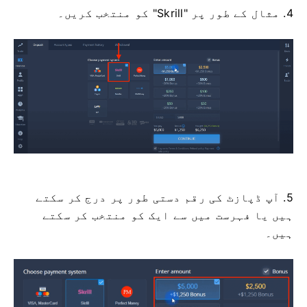
4. مثال کے طور پر "Skrill" کو منتخب کریں۔
5. آپ ڈپازٹ کی رقم دستی طور پر درج کر سکتے
ہیں یا فہرست میں سے ایک کو منتخب کر سکتے
ہیں۔