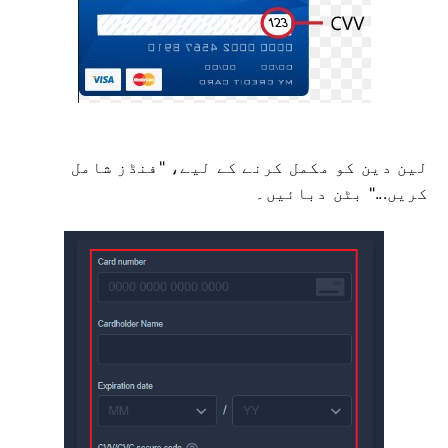
لین دین کو مکمل کرنے کے لیے، "فنڈز شامل
کریں..." بٹن دبائیں۔