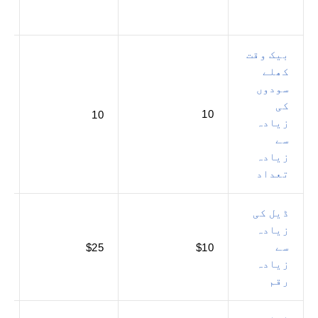
بیک وقت
کھلے
سودوں
کی
10
5
10
زیادہ
سے
زیادہ
تعداد
ڈیل کی
زیادہ
سے
0
$25
$10
زیادہ
رقم