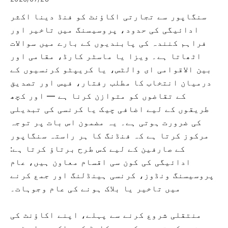
سنگاپور سے تجارتی اکاؤنٹ کو فنڈ دینا اکثر
ادائیگی کی حدود، پروسیسنگ میں تاخیر اور
فراہم کنندہ کی پابندیوں کے بارے میں سوالات
اٹھاتا ہے۔ ویزا یا ماسٹر کارڈ، مقامی اور
بین الاقوامی ای والٹس، یا کریپٹو کرنسیوں کے
درمیان انتخاب کا مطلب رفتار، فیس اور تصدیق
کے تقاضوں کو متوازن کرنا ہے — اور کچھ
طریقوں کے لیے اضافی چیک یا کرنسی کی تبدیلی
کی ضرورت ہوتی ہے۔ یہ مضمون اس بات پر توجہ
مرکوز کرتا ہے کہ فنڈنگ ​​کا ہر راستہ سنگاپور
کے صارفین کے لیے کس طرح برتاؤ کرتا ہے:
ادائیگی کی کون سی اقسام معاون ہیں، عام
پروسیسنگ ونڈوز، کرنسی ہینڈلنگ اور جمع کرنے
میں تاخیر یا بلاک ہونے کی عام وجوہات۔
منتقلی شروع کرنے سے پہلے، اپنے اکاؤنٹ کی