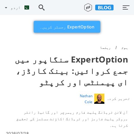
اردو
ExpertOption رجسٹر کریں۔
ہوم
رہنما
ExpertOption سنگاپور میں
جمع کروائیں: بینک کارڈز،
ای پیمنٹس اور کرپٹو
Nathan
تحریر کردہ
Cole
آن لائن ٹریڈنگ پلیٹ فارم ریسرچر اور گائیڈ رائٹر
بروکر پلیٹ فارمز اور ٹریڈنگ اکاؤنٹ سسٹمز کی تحقیق
کرتا ہے۔
2026/07/28