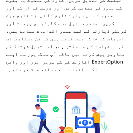
حیثیت کی تصدیق کریں، کارڈ کی ملکیت یا بٹوے
کے پتوں کی تصدیق کریں اور درست کم از کم اور
حدود کے لیے پلیٹ فارم کا ڈپازٹ فارم چیک
کریں۔ مندرجہ ذیل حصے کارڈ، ای پیمنٹ اور
کرپٹو ڈپازٹس کے لیے عملی اقدامات بتاتے ہیں،
اس بات کا خاکہ پیش کرتے ہیں کہ کن دستاویزات
کی درخواست کی جا سکتی ہے، اور ٹربل شوٹنگ کی
تجاویز پیش کرتے ہیں تاکہ آپ سنگاپور سے اپنے
ExpertOption اکاؤنٹ کو کم سرپرائزز اور واضح
اگلے اقدامات کے ساتھ فنڈ کر سکیں۔