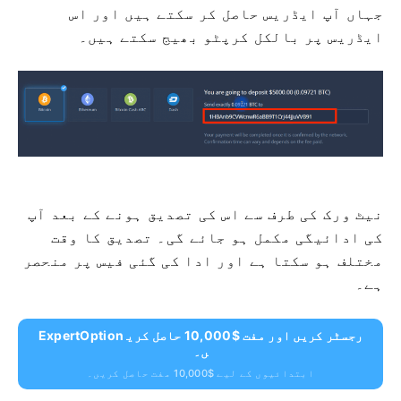
جہاں آپ ایڈریس حاصل کر سکتے ہیں اور اس
ایڈریس پر بالکل کرپٹو بھیج سکتے ہیں۔
نیٹ ورک کی طرف سے اس کی تصدیق ہونے کے بعد آپ
کی ادائیگی مکمل ہو جائے گی۔ تصدیق کا وقت
مختلف ہو سکتا ہے اور ادا کی گئی فیس پر منحصر
ہے۔
ExpertOption رجسٹر کریں اور مفت $10,000 حاصل کری
ں۔
ابتدائیوں کے لیے $10,000 مفت حاصل کریں۔