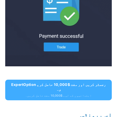
ExpertOption رجسٹر کریں اور مفت $10,000 حاصل کری
ں۔
ابتدائیوں کے لیے $10,000 مفت حاصل کریں۔
ای پیمنٹس