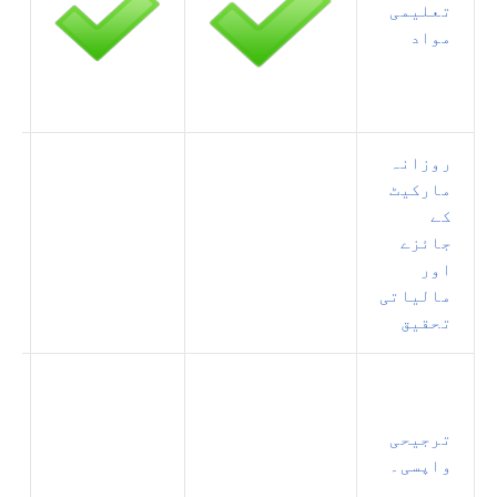
تعلیمی
مواد
روزانہ
مارکیٹ
کے
جائزے
اور
مالیاتی
تحقیق
ترجیحی
واپسی۔