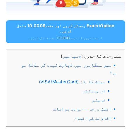
ExpertOption رجسٹر کریں اور مفت $10,000 حاصل
کریں۔
ابتدائیوں کے لیے $10,000 مفت حاصل کریں۔
مندرجات کا جدول
چھپائیں
]
[
میں سنگاپور میں ڈپازٹ کیسے کر سکتا ہو
ں؟
بینک کارڈز (VISA/MasterCard)
ای پیمنٹس
کرپٹو
اعلیٰ درجہ — مزید مراعات
اکاؤنٹ کی اقسام