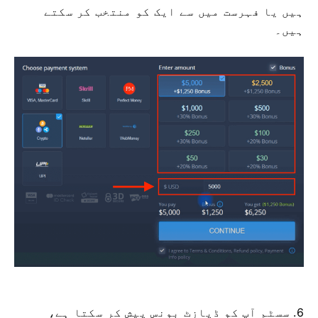
ہیں یا فہرست میں سے ایک کو منتخب کر سکتے
ہیں۔
6. سسٹم آپ کو ڈپازٹ بونس پیش کر سکتا ہے،