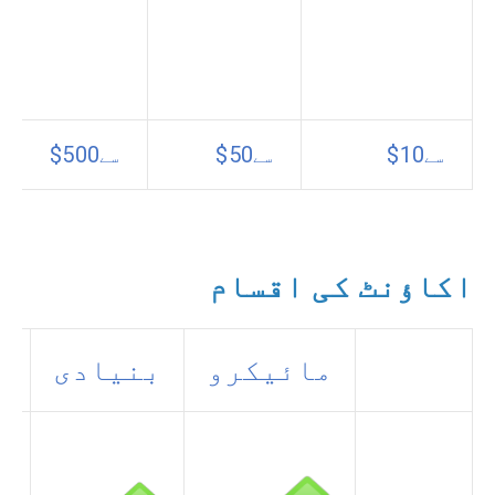
$500
$50
$10
سے
سے
سے
اکاؤنٹ کی اقسام
مائیکرو
بنیادی
چ