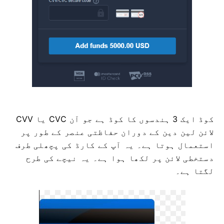
CVV یا СVС کوڈ ایک 3 ہندسوں کا کوڈ ہے جو آن
لائن لین دین کے دوران حفاظتی عنصر کے طور پر
استعمال ہوتا ہے۔ یہ آپ کے کارڈ کی پچھلی طرف
دستخطی لائن پر لکھا ہوا ہے۔ یہ نیچے کی طرح
لگتا ہے۔