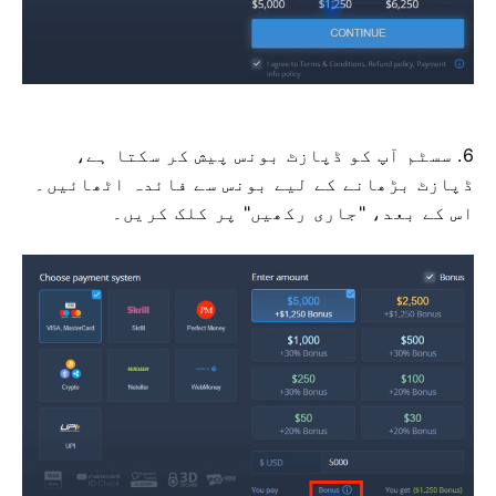
6. سسٹم آپ کو ڈپازٹ بونس پیش کر سکتا ہے،
ڈپازٹ بڑھانے کے لیے بونس سے فائدہ اٹھائیں۔
اس کے بعد، "جاری رکھیں" پر کلک کریں۔