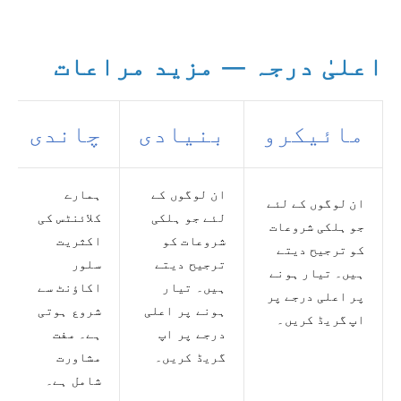
اعلیٰ درجہ — مزید مراعات
مائیکرو
بنیادی
چاندی
ان لوگوں کے
ہمارے
ان لوگوں کے لئے
لئے جو ہلکی
کلائنٹس کی
جو ہلکی شروعات
شروعات کو
اکثریت
کو ترجیح دیتے
ترجیح دیتے
سلور
ہیں۔ تیار ہونے
ہیں۔ تیار
اکاؤنٹ سے
پر اعلی درجے پر
ہونے پر اعلی
شروع ہوتی
اپ گریڈ کریں۔
درجے پر اپ
ہے۔ مفت
گریڈ کریں۔
مشاورت
شامل ہے۔