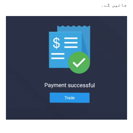
جائیں گے۔