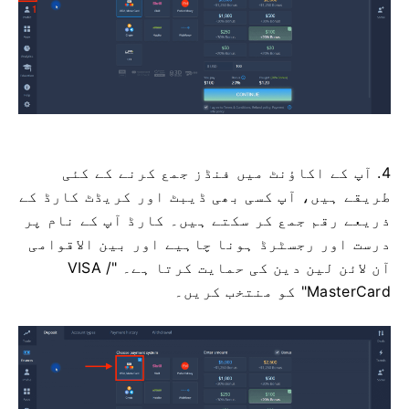
4. آپ کے اکاؤنٹ میں فنڈز جمع کرنے کے کئی
طریقے ہیں، آپ کسی بھی ڈیبٹ اور کریڈٹ کارڈ کے
ذریعے رقم جمع کر سکتے ہیں۔ کارڈ آپ کے نام پر
درست اور رجسٹرڈ ہونا چاہیے اور بین الاقوامی
آن لائن لین دین کی حمایت کرتا ہے۔ "VISA /
MasterCard" کو منتخب کریں۔