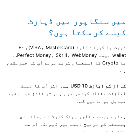
میں سنگاپور میں ڈپازٹ
کیسے کر سکتا ہوں؟
ڈیبٹ یا کریڈٹ کارڈ (VISA، MasterCard)، E-
wallet جیسے Perfect Money، Skrill، WebMoney...
یا Crypto کا استعمال کرتے ہوئے آپ کا خیرمقدم
ہے۔
کم از کم ڈپازٹ 10 USD ہے۔
اگر آپ کا بینک
اکاؤنٹ مختلف کرنسی میں ہے، تو فنڈز خود بخود
تبدیل ہو جائیں گے۔
ہمارے بہت سے تاجر بینک کارڈ کے بجائے ای
پیمنٹس کو ترجیح دیتے ہیں کیونکہ اس سے
نکلوانا تیز ہوتا ہے۔