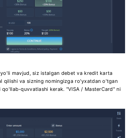
yo'li mavjud, siz istalgan debet va kredit karta
 qilishi va sizning nomingizga ro'yxatdan o'tgan
 qo'llab-quvvatlashi kerak. "VISA / MasterCard" ni