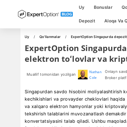
Uy
Bonuslar
Qo
Depozit
Aloqa Va 
Uy
Qo'llanmalar
ExpertOption Singapurda depozit: 
ExpertOption Singapurda 
elektron toʻlovlar va krip
Onlayn savdo
Nathan
Muallif tomonidan yozilgan
Cole
Broker platf
Singapurdan savdo hisobini moliyalashtirish ko
kechikishlari va provayder cheklovlari haqida 
va xalqaro elektron hamyonlar yoki kriptovalyut
tekshirish talablarini muvozanatlash demakdir 
konvertatsiyasini talab qiladi. Ushbu maqolada