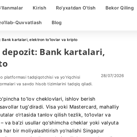
'llanmalar
Kirish
Ro‘yxatdan O‘tish
Bekor Qiling
Qo‘llab-Quvvatlash
Blog
Bank kartalari, elektron toʻlovlar va kripto
depozit: Bank kartalari,
to
28/07/2026
 platformasi tadqiqotchisi va yo'riqchisi
ormalari va savdo hisob tizimlarini tadqiq qiladi.
'pincha to'lov cheklovlari, ishlov berish
savollar tug'diradi. Visa yoki Mastercard, mahalliy
alar o‘rtasida tanlov qilish tezlik, to‘lovlar va
– va ba’zi usullar qo‘shimcha cheklar yoki valyuta
 har bir moliyalashtirish yo‘nalishi Singapur