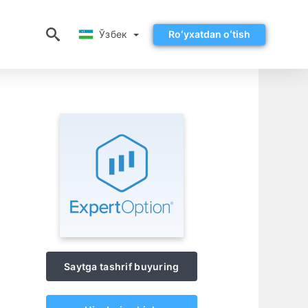
Ўзбек
Ўзбек
Roʻyxatdan oʻtish
Saytga tashrif buyuring