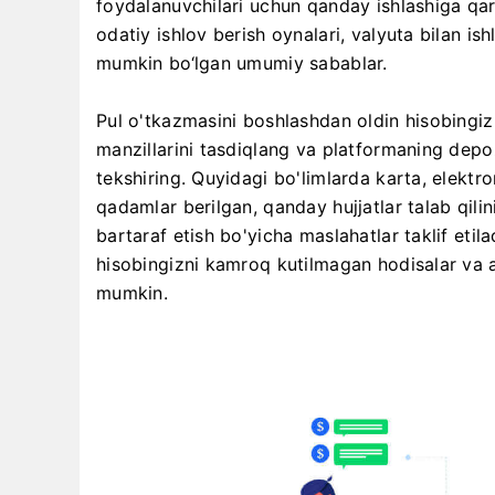
foydalanuvchilari uchun qanday ishlashiga qarat
odatiy ishlov berish oynalari, valyuta bilan ish
mumkin bo‘lgan umumiy sabablar.
Pul o'tkazmasini boshlashdan oldin hisobingiz 
manzillarini tasdiqlang va platformaning depoz
tekshiring. Quyidagi bo'limlarda karta, elektro
qadamlar berilgan, qanday hujjatlar talab qili
bartaraf etish bo'yicha maslahatlar taklif eti
hisobingizni kamroq kutilmagan hodisalar va a
mumkin.