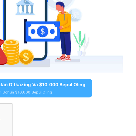
dan O'tkazing Va $10,000 Bepul Oling
ar Uchun $10,000 Bepul Oling
?