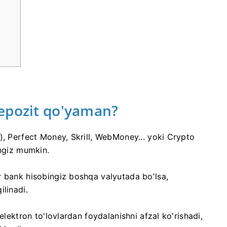
depozit qo'yaman?
), Perfect Money, Skrill, WebMoney... yoki Crypto
ingiz mumkin.
 bank hisobingiz boshqa valyutada bo'lsa,
linadi.
elektron to'lovlardan foydalanishni afzal ko'rishadi,