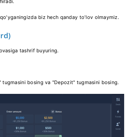
iradi.
t qo'yganingizda biz hech qanday to'lov olmaymiz.
rd)
ovasiga tashrif buyuring.
 tugmasini bosing va "Depozit" tugmasini bosing.