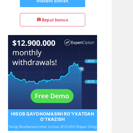
Hisobni ochish
Bepul bonus
HISOB QAYDNOMASINI RO'YXATDAN
O'TKAZISH
Yangi Boshlanuvchilar Uchun $10,000 Bepul Oling