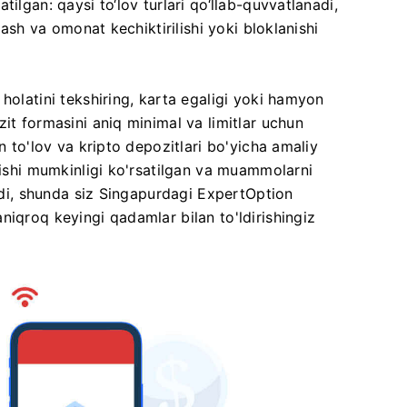
ilgan: qaysi to‘lov turlari qo‘llab-quvvatlanadi,
lash va omonat kechiktirilishi yoki bloklanishi
holatini tekshiring, karta egaligi yoki hamyon
it formasini aniq minimal va limitlar uchun
n to'lov va kripto depozitlari bo'yicha amaliy
nishi mumkinligi ko'rsatilgan va muammolarni
ladi, shunda siz Singapurdagi ExpertOption
niqroq keyingi qadamlar bilan to'ldirishingiz