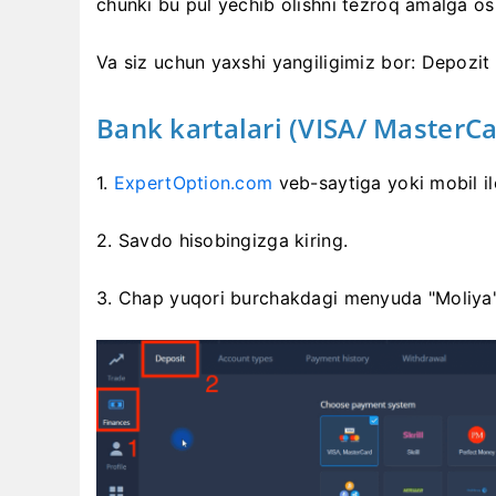
chunki bu pul yechib olishni tezroq amalga osh
Va siz uchun yaxshi yangiligimiz bor: Depozi
Bank kartalari (VISA/ MasterCa
1.
ExpertOption.com
veb-saytiga yoki mobil il
2. Savdo hisobingizga kiring.
3. Chap yuqori burchakdagi menyuda "Moliya"