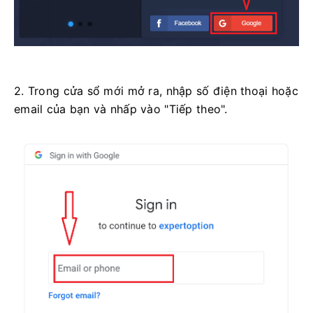
2. Trong cửa sổ mới mở ra, nhập số điện thoại hoặc
email của bạn và nhấp vào "Tiếp theo".