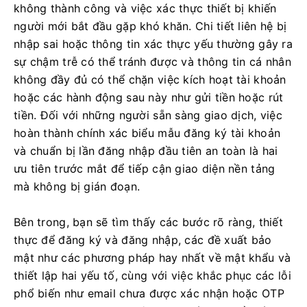
không thành công và việc xác thực thiết bị khiến
người mới bắt đầu gặp khó khăn. Chi tiết liên hệ bị
nhập sai hoặc thông tin xác thực yếu thường gây ra
sự chậm trễ có thể tránh được và thông tin cá nhân
không đầy đủ có thể chặn việc kích hoạt tài khoản
hoặc các hành động sau này như gửi tiền hoặc rút
tiền. Đối với những người sẵn sàng giao dịch, việc
hoàn thành chính xác biểu mẫu đăng ký tài khoản
và chuẩn bị lần đăng nhập đầu tiên an toàn là hai
ưu tiên trước mắt để tiếp cận giao diện nền tảng
mà không bị gián đoạn.
Bên trong, bạn sẽ tìm thấy các bước rõ ràng, thiết
thực để đăng ký và đăng nhập, các đề xuất bảo
mật như các phương pháp hay nhất về mật khẩu và
thiết lập hai yếu tố, cùng với việc khắc phục các lỗi
phổ biến như email chưa được xác nhận hoặc OTP