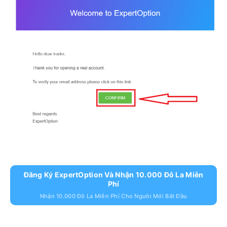
Đăng Ký ExpertOption Và Nhận 10.000 Đô La Miễn
Phí
Nhận 10.000 Đô La Miễn Phí Cho Người Mới Bắt Đầu