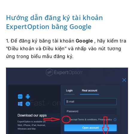
Hướng dẫn đăng ký tài khoản
ExpertOption bằng Google
1. Để đăng ký bằng tài khoản
Google
, hãy kiểm tra
"Điều khoản và Điều kiện" và nhấp vào nút tương
ứng trong biểu mẫu đăng ký.