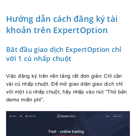
Hướng dẫn cách đăng ký tài
khoản trên ExpertOption
Bắt đầu giao dịch ExpertOption chỉ
với 1 cú nhấp chuột
Việc đăng ký trên nền tảng rất đơn giản: Chỉ cần
vài cú nhấp chuột. Để mở giao diện giao dịch chỉ
với một cú nhấp chuột, hãy nhấp vào nút “Thử bản
demo miễn phí”.