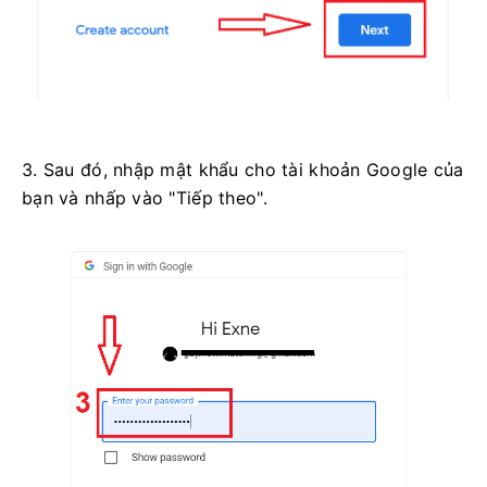
3. Sau đó, nhập mật khẩu cho tài khoản Google của
bạn và nhấp vào "Tiếp theo".