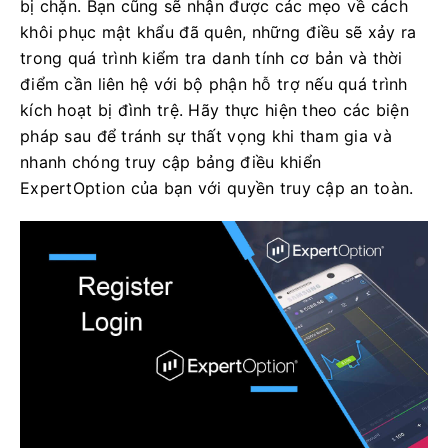
bị chặn. Bạn cũng sẽ nhận được các mẹo về cách
khôi phục mật khẩu đã quên, những điều sẽ xảy ra
trong quá trình kiểm tra danh tính cơ bản và thời
điểm cần liên hệ với bộ phận hỗ trợ nếu quá trình
kích hoạt bị đình trệ. Hãy thực hiện theo các biện
pháp sau để tránh sự thất vọng khi tham gia và
nhanh chóng truy cập bảng điều khiển
ExpertOption của bạn với quyền truy cập an toàn.