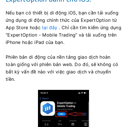
Nếu bạn có thiết bị di động iOS, bạn cần tải xuống
ứng dụng di động chính thức của ExpertOption từ
App Store hoặc
tại đây
. Chỉ cần tìm kiếm ứng dụng
“ExpertOption - Mobile Trading” và tải xuống trên
iPhone hoặc iPad của bạn.
Phiên bản di động của nền tảng giao dịch hoàn
toàn giống với phiên bản web. Do đó, sẽ không có
bất kỳ vấn đề nào với việc giao dịch và chuyển
tiền.