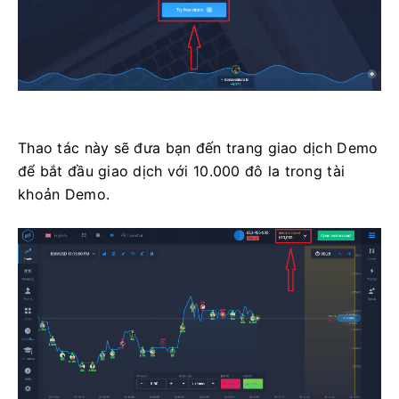
Thao tác này sẽ đưa bạn đến trang giao dịch Demo
để bắt đầu giao dịch với 10.000 đô la trong tài
khoản Demo.