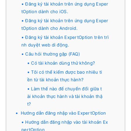
Đăng ký tài khoản trên ứng dụng Exper
tOption dành cho iOS.
Đăng ký tài khoản trên ứng dụng Exper
tOption dành cho Android.
Đăng ký tài khoản ExpertOption trên trì
nh duyệt web di động.
Câu hỏi thường gặp (FAQ)
Có tài khoản dùng thử không?
Tôi có thể kiếm được bao nhiêu ti
ền từ tài khoản thực hành?
Làm thế nào để chuyển đổi giữa t
ài khoản thực hành và tài khoản thậ
t?
Hướng dẫn đăng nhập vào ExpertOption
Hướng dẫn đăng nhập vào tài khoản Ex
pertOption