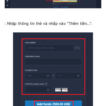
: Nhập thông tin thẻ và nhấp vào "Thêm tiền...".