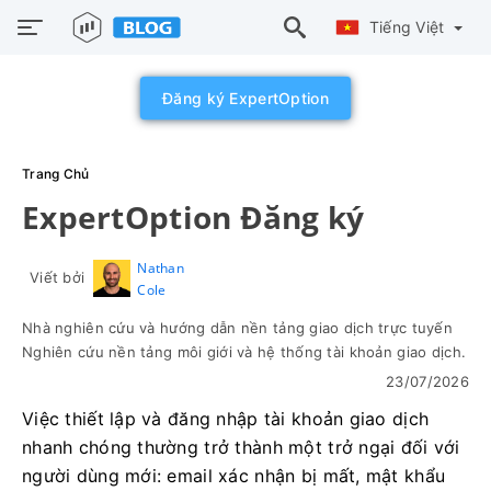
Tiếng Việt
Đăng ký ExpertOption
Trang Chủ
ExpertOption Đăng ký
Nathan
Viết bởi
Cole
Nhà nghiên cứu và hướng dẫn nền tảng giao dịch trực tuyến
Nghiên cứu nền tảng môi giới và hệ thống tài khoản giao dịch.
23/07/2026
Việc thiết lập và đăng nhập tài khoản giao dịch
nhanh chóng thường trở thành một trở ngại đối với
người dùng mới: email xác nhận bị mất, mật khẩu