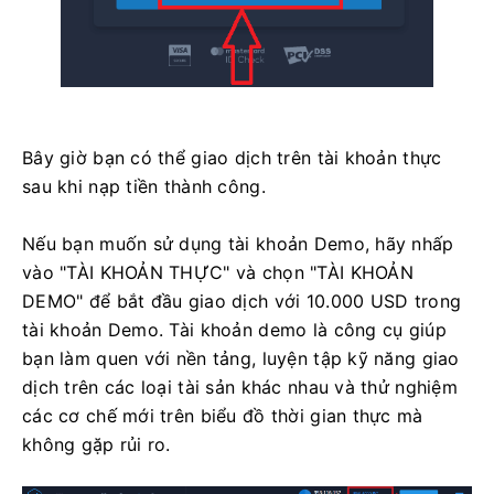
Bây giờ bạn có thể giao dịch trên tài khoản thực
sau khi nạp tiền thành công.
Nếu bạn muốn sử dụng tài khoản Demo, hãy nhấp
vào "TÀI KHOẢN THỰC" và chọn "TÀI KHOẢN
DEMO" để bắt đầu giao dịch với 10.000 USD trong
tài khoản Demo. Tài khoản demo là công cụ giúp
bạn làm quen với nền tảng, luyện tập kỹ năng giao
dịch trên các loại tài sản khác nhau và thử nghiệm
các cơ chế mới trên biểu đồ thời gian thực mà
không gặp rủi ro.