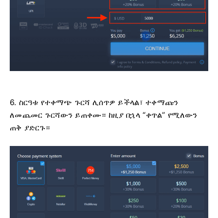
6. ስርዓቱ የተቀማጭ ጉርሻ ሊሰጥዎ ይችላል፣ ተቀማጩን
ለመጨመር ጉርሻውን ይጠቀሙ። ከዚያ በኋላ “ቀጥል” የሚለውን
ጠቅ ያድርጉ።