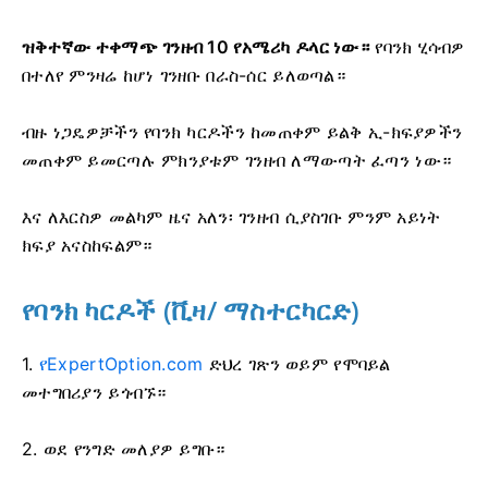
ዝቅተኛው ተቀማጭ ገንዘብ 10 የአሜሪካ ዶላር ነው።
የባንክ ሂሳብዎ
በተለየ ምንዛሬ ከሆነ ገንዘቡ በራስ-ሰር ይለወጣል።
ብዙ ነጋዴዎቻችን የባንክ ካርዶችን ከመጠቀም ይልቅ ኢ-ክፍያዎችን
መጠቀም ይመርጣሉ ምክንያቱም ገንዘብ ለማውጣት ፈጣን ነው።
እና ለእርስዎ መልካም ዜና አለን፡ ገንዘብ ሲያስገቡ ምንም አይነት
ክፍያ አናስከፍልም።
የባንክ ካርዶች (ቪዛ/ ማስተርካርድ)
1.
የExpertOption.com
ድህረ ገጽን ወይም የሞባይል
መተግበሪያን ይጎብኙ።
2. ወደ የንግድ መለያዎ ይግቡ።