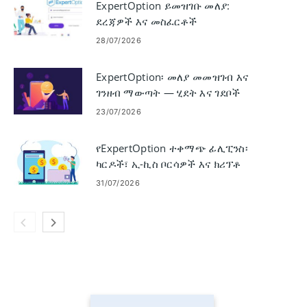
ExpertOption ይመዝገቡ መለያ:
ደረጃዎች እና መስፈርቶች
28/07/2026
ExpertOption፡ መለያ መመዝገብ እና
ገንዘብ ማውጣት — ሂደት እና ገደቦች
23/07/2026
የExpertOption ተቀማጭ ፊሊፒንስ፡
ካርዶች፣ ኢ-ኪስ ቦርሳዎች እና ክሪፕቶ
31/07/2026