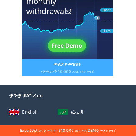
መለያ ይመዝገቡ
ለጀማሪዎች 10,000 ዶላር በነፃ ያግኙ
ቋንቋ ይምረጡ
English
العربيّة
Indonesia
ไทย
ExpertOption ይመዝገቡ $10,000 በነጻ ወደ DEMO መለያ ያግኙ