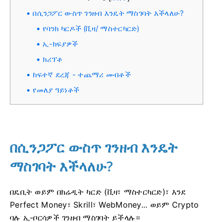
በሲንጋፖር ውስጥ ገንዘብ እንዴት ማስገባት እችላለሁ?
የባንክ ካርዶች (ቪዛ/ ማስተርካርድ)
ኢ-ክፍያዎች
ክሪፕቶ
ከፍተኛ ደረጃ - ተጨማሪ መብቶች
የመለያ ዓይነቶች
በሲንጋፖር ውስጥ ገንዘብ እንዴት
ማስገባት እችላለሁ?
በዴቢት ወይም በክሬዲት ካርድ (ቪዛ፣ ማስተርካርድ)፣ እንደ
Perfect Money፣ Skrill፣ WebMoney... ወይም Crypto
ባሉ ኢ-ቦርሳዎች ገንዘብ ማስገባት ይችላሉ።