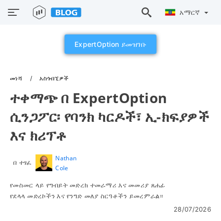
አማርኛ
ExpertOption ይመዝገቡ
መነሻ
አስጎብኚዎች
ተቀማጭ በ ExpertOption
ሲንጋፖር፡ የባንክ ካርዶች፣ ኢ-ክፍያዎች
እና ክሪፕቶ
Nathan
በ ተፃፈ
Cole
የመስመር ላይ የግብይት መድረክ ተመራማሪ እና መመሪያ ጸሐፊ
የደላላ መድረኮችን እና የንግድ መለያ ስርዓቶችን ይመረምራል።
28/07/2026