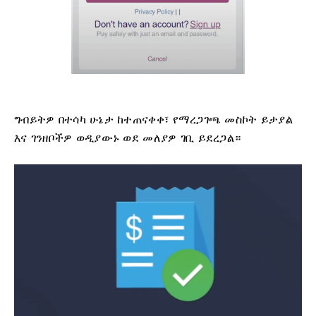
ግብይትዎ በተሳካ ሁኔታ ከተጠናቀቀ፣ የማረጋገጫ መስኮት ይታያል
እና ገንዘቦችዎ ወዲያውኑ ወደ መለያዎ ገቢ ይደረጋል።