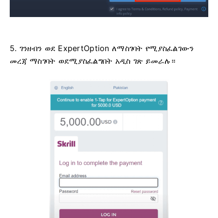
5. ገንዘብን ወደ ExpertOption ለማስገባት የሚያስፈልገውን
መረጃ ማስገባት ወደሚያስፈልግበት አዲስ ገጽ ይመራሉ።