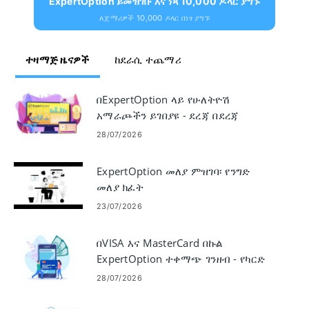
ExpertOption ይመዝገቡ እና ነጻ 10,000 ዶላር ያግኙ
ለጀማሪዎች 10,000 ዶላር በነፃ ያግኙ
ተዛማጅ ዜናዎች
ከደራሲ ተጨማሪ
በExpertOption ላይ የሁለትዮሽ
አማራጮችን ይገበያዩ - ደረጃ በደረጃ
የግብይት መመሪያ
28/07/2026
ExpertOption መለያ ምዝገባ፡ የንግድ
መለያ ክፈት
23/07/2026
በVISA እና MasterCard በኩል
ExpertOption ተቀማጭ ገንዘብ - የካርድ
የገንዘብ ድጋፍ ህጎች
28/07/2026