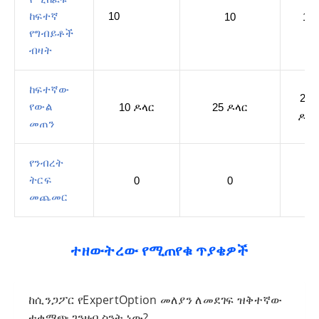
ከፍተኛ
10
10
15
የግብይቶች
ብዛት
ከፍተኛው
250
የውል
10 ዶላር
25 ዶላር
ዶላር
መጠን
የንብረት
ትርፍ
0
0
0
መጨመር
ተዘውትረው የሚጠየቁ ጥያቄዎች
ከሲንጋፖር የExpertOption መለያን ለመደገፍ ዝቅተኛው
ተቀማጭ ገንዘብ ስንት ነው?