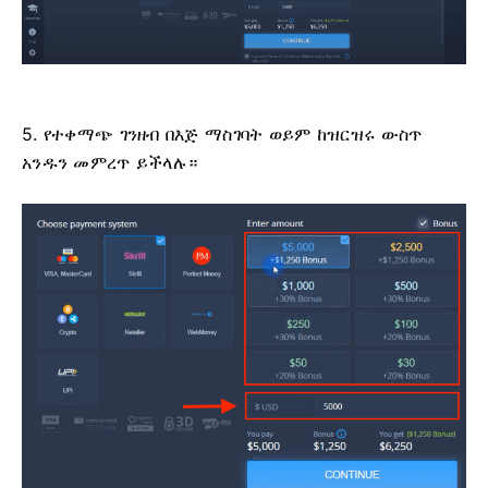
5. የተቀማጭ ገንዘብ በእጅ ማስገባት ወይም ከዝርዝሩ ውስጥ
አንዱን መምረጥ ይችላሉ።