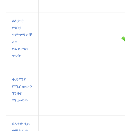
ዕለታዊ
የገበያ
ግምገማዎች
እና
የፋይናንስ
ጥናት
ቅድሚያ
የሚሰጠውን
ገንዘብ
ማውጣት
በአንድ ጊዜ
የሚከፈቱ