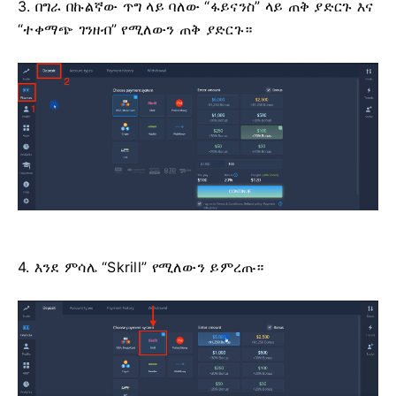
3. በግራ በኩልኛው ጥግ ላይ ባለው “ፋይናንስ” ላይ ጠቅ ያድርጉ እና
“ተቀማጭ ገንዘብ” የሚለውን ጠቅ ያድርጉ።
4. እንደ ምሳሌ “Skrill” የሚለውን ይምረጡ።