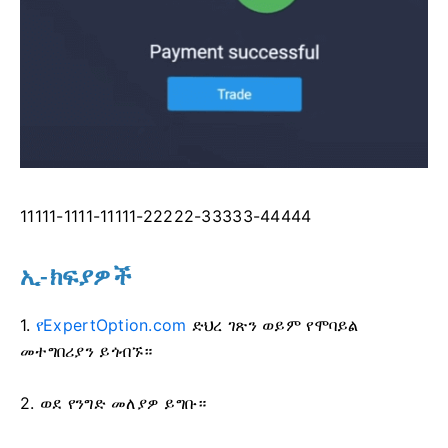
11111-1111-11111-22222-33333-44444
ኢ-ክፍያዎች
1.
የExpertOption.com
ድህረ ገጽን ወይም የሞባይል
መተግበሪያን ይጎብኙ።
2. ወደ የንግድ መለያዎ ይግቡ።