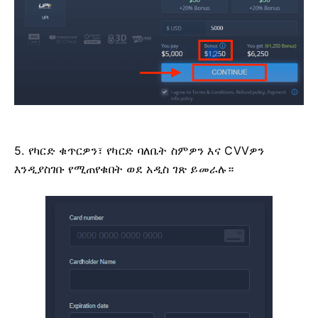
5. የካርድ ቁጥርዎን፣ የካርድ ባለቤት ስምዎን እና CVVዎን
እንዲያስገቡ የሚጠየቁበት ወደ አዲስ ገጽ ይመራሉ።