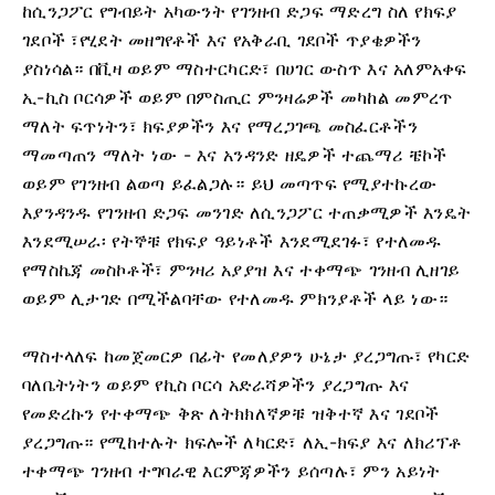
ከሲንጋፖር የግብይት አካውንት የገንዘብ ድጋፍ ማድረግ ስለ የክፍያ
ገደቦች ፣የሂደት መዘግየቶች እና የአቅራቢ ገደቦች ጥያቄዎችን
ያስነሳል። በቪዛ ወይም ማስተርካርድ፣ በሀገር ውስጥ እና አለምአቀፍ
ኢ-ኪስ ቦርሳዎች ወይም በምስጢር ምንዛሬዎች መካከል መምረጥ
ማለት ፍጥነትን፣ ክፍያዎችን እና የማረጋገጫ መስፈርቶችን
ማመጣጠን ማለት ነው - እና አንዳንድ ዘዴዎች ተጨማሪ ቼኮች
ወይም የገንዘብ ልወጣ ይፈልጋሉ። ይህ መጣጥፍ የሚያተኩረው
እያንዳንዱ የገንዘብ ድጋፍ መንገድ ለሲንጋፖር ተጠቃሚዎች እንዴት
እንደሚሠራ፡ የትኞቹ የክፍያ ዓይነቶች እንደሚደገፉ፣ የተለመዱ
የማስኬጃ መስኮቶች፣ ምንዛሪ አያያዝ እና ተቀማጭ ገንዘብ ሊዘገይ
ወይም ሊታገድ በሚችልባቸው የተለመዱ ምክንያቶች ላይ ነው።
ማስተላለፍ ከመጀመርዎ በፊት የመለያዎን ሁኔታ ያረጋግጡ፣ የካርድ
ባለቤትነትን ወይም የኪስ ቦርሳ አድራሻዎችን ያረጋግጡ እና
የመድረኩን የተቀማጭ ቅጽ ለትክክለኛዎቹ ዝቅተኛ እና ገደቦች
ያረጋግጡ። የሚከተሉት ክፍሎች ለካርድ፣ ለኢ-ክፍያ እና ለክሪፕቶ
ተቀማጭ ገንዘብ ተግባራዊ እርምጃዎችን ይሰጣሉ፣ ምን አይነት