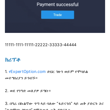
11111-1111-11111-22222-33333-44444
ክሪፕቶ
1.
የExpertOption.com
ድህረ ገጽን ወይም የሞባይል
መተግበሪያን ይጎብኙ።
2. ወደ የንግድ መለያዎ ይግቡ።
3. በግራ በኩልኛው ጥግ ላይ ባለው “ፋይናንስ” ላይ ጠቅ ያድርጉ እና
“ተቀማጭ ገንዘብ” የሚለውን ጠቅ ያድርጉ።