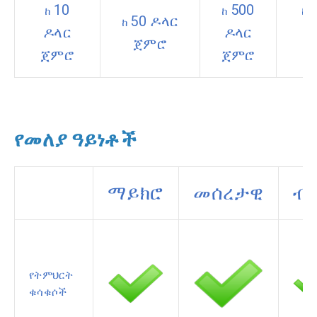
10
500
2
ከ
ከ
ከ
50 ዶላር
ከ
ዶላር
ዶላር
ጀምሮ
ጀምሮ
ጀምሮ
የመለያ ዓይነቶች
ማይክሮ
መሰረታዊ
ብ
የትምህርት
ቁሳቁሶች