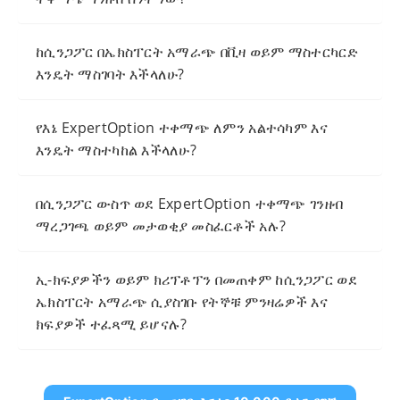
ከሲንጋፖር በኤክስፐርት አማራጭ በቪዛ ወይም ማስተርካርድ
እንዴት ማስገባት እችላለሁ?
የእኔ ExpertOption ተቀማጭ ለምን አልተሳካም እና
እንዴት ማስተካከል እችላለሁ?
በሲንጋፖር ውስጥ ወደ ExpertOption ተቀማጭ ገንዘብ
ማረጋገጫ ወይም መታወቂያ መስፈርቶች አሉ?
ኢ-ክፍያዎችን ወይም ክሪፕቶፕን በመጠቀም ከሲንጋፖር ወደ
ኤክስፐርት አማራጭ ሲያስገቡ የትኞቹ ምንዛሬዎች እና
ክፍያዎች ተፈጻሚ ይሆናሉ?