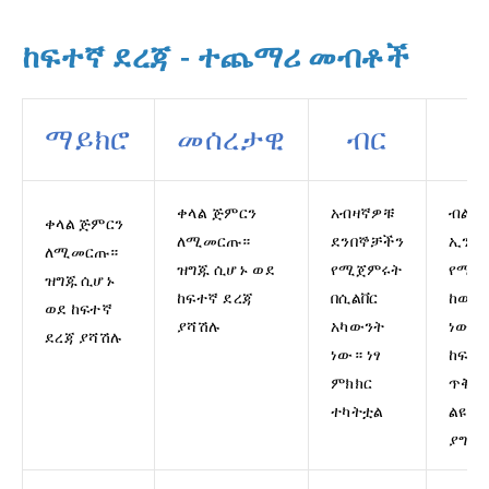
ከፍተኛ ደረጃ - ተጨማሪ መብቶች
ማይክሮ
መሰረታዊ
ብር
ወ
ቀላል ጅምርን
አብዛኛዎቹ
ብልጥ
ቀላል ጅምርን
ለሚመርጡ።
ደንበኞቻችን
ኢንቨ
ለሚመርጡ።
ዝግጁ ሲሆኑ ወደ
የሚጀምሩት
የሚጀ
ዝግጁ ሲሆኑ
ከፍተኛ ደረጃ
በሲልቨር
ከወርቅ
ወደ ከፍተኛ
ያሻሽሉ
አካውንት
ነው።
ደረጃ ያሻሽሉ
ነው። ነፃ
ከፍተ
ምክክር
ጥቅም
ተካትቷል
ልዩ ባ
ያግኙ