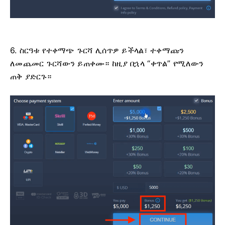
6. ስርዓቱ የተቀማጭ ጉርሻ ሊሰጥዎ ይችላል፣ ተቀማጩን
ለመጨመር ጉርሻውን ይጠቀሙ። ከዚያ በኋላ “ቀጥል” የሚለውን
ጠቅ ያድርጉ።