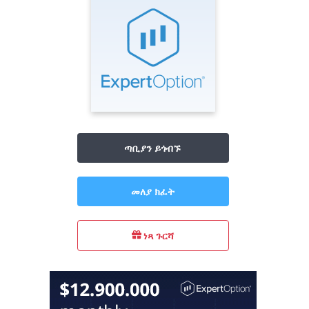
ጣቢያን ይጎብኙ
መለያ ክፈት
ነጻ ጉርሻ