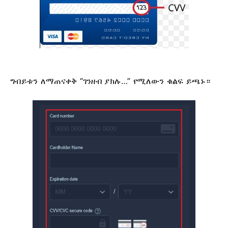
ግብይቱን ለማጠናቀቅ “ገንዘብ ያክሉ…” የሚለውን ቁልፍ ይጫኑ።