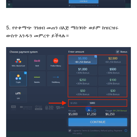
5. የተቀማጭ ገንዘብ መጠን በእጅ ማስገባት ወይም ከዝርዝሩ
ውስጥ አንዱን መምረጥ ይችላሉ።