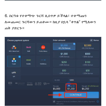
6. ስርዓቱ የተቀማጭ ጉርሻ ሊሰጥዎ ይችላል፣ ተቀማጩን
ለመጨመር ጉርሻውን ይጠቀሙ። ከዚያ በኋላ “ቀጥል” የሚለውን
ጠቅ ያድርጉ።