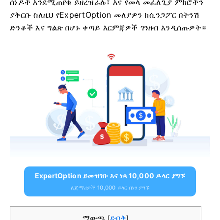
ሰነዶች እንደሚጠየቁ ይዘረዝራሉ፣ እና የመላ መፈለጊያ ምክሮችን
ያቅርቡ ስለዚህ የExpertOption መለያዎን ከሲንጋፖር በትንሽ
ድንቆች እና ግልጽ በሆኑ ቀጣይ እርምጃዎች ገንዘብ እንዲሰጡዎት።
ExpertOption ይመዝገቡ እና ነጻ 10,000 ዶላር ያግኙ
ለጀማሪዎች 10,000 ዶላር በነፃ ያግኙ
ማውጫ
ደብቅ
[
]