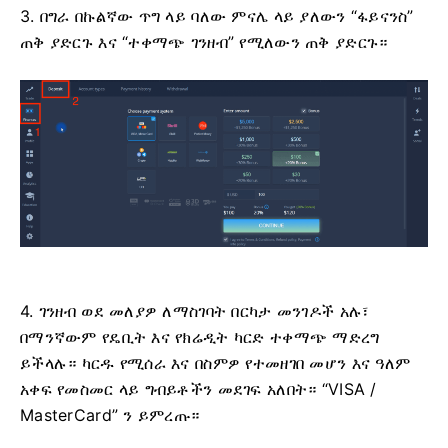
3. በግራ በኩልኛው ጥግ ላይ ባለው ምናሌ ላይ ያለውን “ፋይናንስ”
ጠቅ ያድርጉ እና “ተቀማጭ ገንዘብ” የሚለውን ጠቅ ያድርጉ።
4. ገንዘብ ወደ መለያዎ ለማስገባት በርካታ መንገዶች አሉ፣
በማንኛውም የዴቢት እና የክሬዲት ካርድ ተቀማጭ ማድረግ
ይችላሉ። ካርዱ የሚሰራ እና በስምዎ የተመዘገበ መሆን እና ዓለም
አቀፍ የመስመር ላይ ግብይቶችን መደገፍ አለበት። “VISA /
MasterCard” ን ይምረጡ።