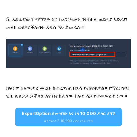
5. አድራሻውን ማግኘት እና ክሪፕቶውን በትክክል ወደዚያ አድራሻ
መላክ ወደሚችሉበት አዲስ ገጽ ይመራሉ።
ክፍያዎ በአውታረ መረቡ ከተረጋገጠ በኋላ ይጠናቀቃል። የማረጋገጫ
ጊዜ ሊለያይ ይችላል እና በተከፈለው ክፍያ ላይ የተመሠረተ ነው።
ExpertOption ይመዝገቡ እና ነጻ 10,000 ዶላር ያግኙ
ለጀማሪዎች 10,000 ዶላር በነፃ ያግኙ