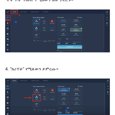
4. “ክሪፕቶ” የሚለውን ይምረጡ።