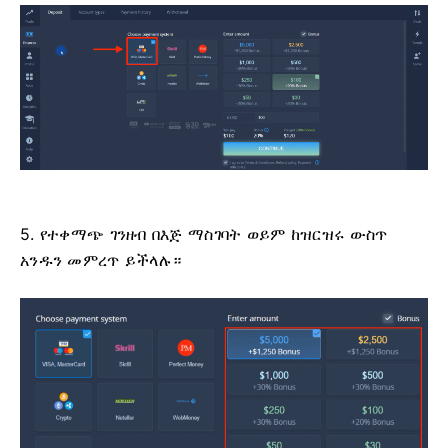
5. የተቀማጭ ገንዘብ በእጅ ማስገባት ወይም ከዝርዝሩ ውስጥ
አንዱን መምረጥ ይችላሉ።