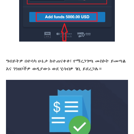
ግብይትዎ በተሳካ ሁኔታ ከተጠናቀቀ፣ የማረጋገጫ መስኮት ይመጣል
እና ገንዘቦችዎ ወዲያውኑ ወደ ሂሳብዎ ገቢ ይደረጋሉ።