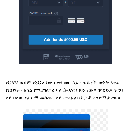
የCVV ወይም የSCV ​​ኮድ በመስመር ላይ ግብይቶች ወቅት እንደ
የደህንነት አካል የሚያገለግል ባለ 3-አሃዝ ኮድ ነው። በካርድዎ ጀርባ
ላይ ባለው የፊርማ መስመር ላይ ተጽፏል። ከታች እንደሚታየው።