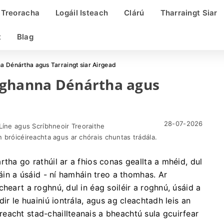
Treoracha
Logáil Isteach
Clárú
Tharraingt Siar
t
Blag
a Dénártha agus Tarraingt siar Airgead
oghanna Dénártha agus
28-07-2026
Líne agus Scríbhneoir Treoraithe
 bróicéireachta agus ar chórais chuntas trádála.
tha go rathúil ar a fhios conas geallta a mhéid, dul
dáin a úsáid - ní hamháin treo a thomhas. Ar
heart a roghnú, dul in éag soiléir a roghnú, úsáid a
ir le huainiú iontrála, agus ag cleachtadh leis an
eacht stad-chaillteanais a bheachtú sula gcuirfear