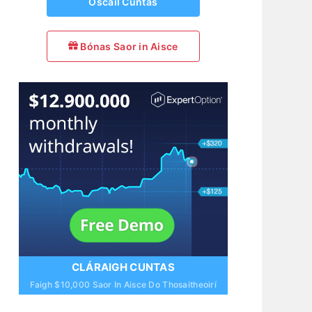
Oscail Cuntas
Bónas Saor in Aisce
CLÁRAIGH CUNTAS
Faigh $10,000 Saor In Aisce Do Thosaitheoirí