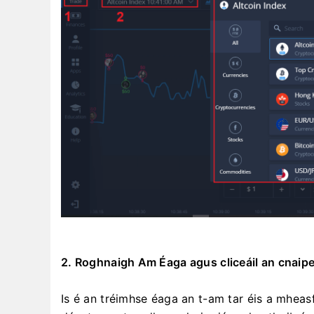
2. Roghnaigh Am Éaga agus cliceáil an cnaipe
Is é an tréimhse éaga an t-am tar éis a mheasf