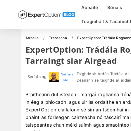
Abhaile
Bónais
Teagmháil & Tacaíoch
Abhaile
Treoracha
ExpertOption: Trádála Roghann
ExpertOption: Trádála R
Tarraingt siar Airgead
Taighdeoir Ardán Trádála Ar 
Nathan
Scríofa ag
Cole
Déanann sé taighde ar ardáin
Braitheann dul isteach i margaí roghanna dénár
in éag a phiocadh, agus uirlisí ordaithe an ar
ExpertOption ciallaíonn sé sin an tsócmhainn c
bhaint as forleagan cairteacha nó táscairí maid
taispeántas chun méid suímh agus smaointeoir