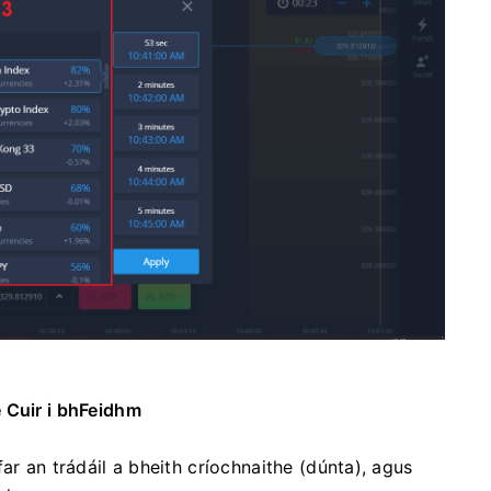
 Cuir i bhFeidhm
ar an trádáil a bheith críochnaithe (dúnta), agus