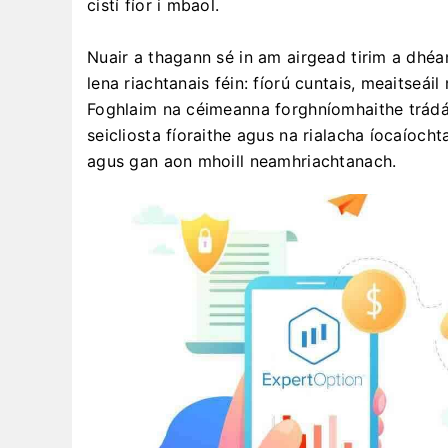
cistí fíor i mbaol.
Nuair a thagann sé in am airgead tirim a dhéan
lena riachtanais féin: fíorú cuntais, meaitseá
Foghlaim na céimeanna forghníomhaithe trádála
seicliosta fíoraithe agus na rialacha íocaíocht
agus gan aon mhoill neamhriachtanach.