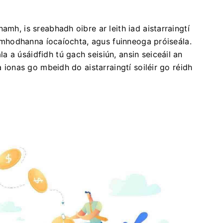
amh, is sreabhadh oibre ar leith iad aistarraingtí
il mhodhanna íocaíochta, agus fuinneoga próiseála.
 a úsáidfidh tú gach seisiún, ansin seiceáil an
a ionas go mbeidh do aistarraingtí soiléir go réidh