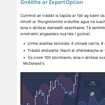
Gnéithe ar ExpertOption
Cuirimid an trádáil is tapúla ar fáil ag baint
mhoill ar fhorghníomhú orduithe agus na luacha
lena n-áirítear deireadh seachtaine. Tá seirbhí
ionstraimí airgeadais nua leis i gcónaí.
Uirlisí anailíse teicniúla: 4 chineál cairte, 8
Trádáil shóisialta: féach ar dhéileálacha a
Os cionn 100 sócmhainn, lena n-áirítear s
McDonald's