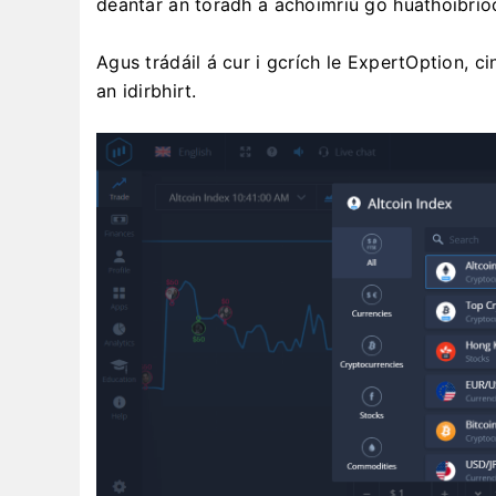
déantar an toradh a achoimriú go huathoibrío
Agus trádáil á cur i gcrích le ExpertOption,
an idirbhirt.