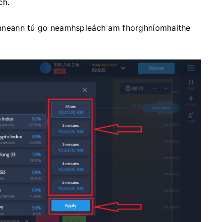
ch.
 cinneann tú go neamhspleách am fhorghníomhaithe