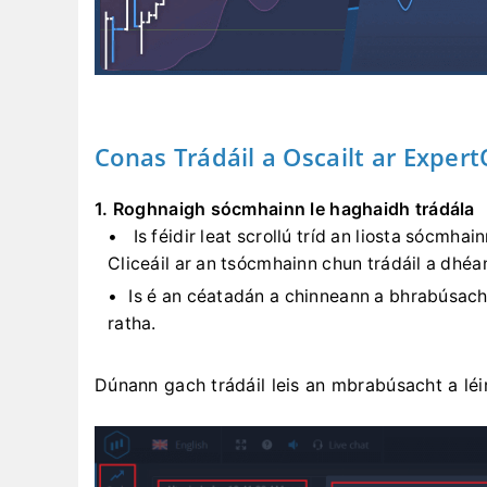
Conas Trádáil a Oscailt ar Exper
1. Roghnaigh sócmhainn le haghaidh trádála
Is féidir leat scrollú tríd an liosta sócmhai
Cliceáil ar an tsócmhainn chun trádáil a dhéa
Is é an céatadán a chinneann a bhrabúsacht
ratha.
Dúnann gach trádáil leis an mbrabúsacht a léir