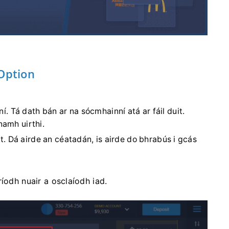
tOption
nní. Tá dath bán ar na sócmhainní atá ar fáil duit.
namh uirthi.
. Dá airde an céatadán, is airde do bhrabús i gcás
íodh nuair a osclaíodh iad.