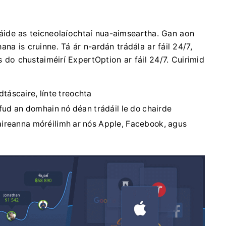
 úsáide as teicneolaíochtaí nua-aimseartha. Gan aon
na is cruinne. Tá ár n-ardán trádála ar fáil 24/7,
s do chustaiméirí ExpertOption ar fáil 24/7. Cuirimid
 dtáscaire, línte treochta
r fud an domhain nó déan trádáil le do chairde
caireanna móréilimh ar nós Apple, Facebook, agus