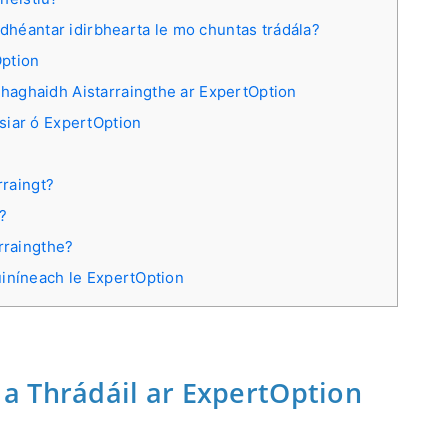
 dhéantar idirbhearta le mo chuntas trádála?
Option
e haghaidh Aistarraingthe ar ExpertOption
 siar ó ExpertOption
rraingt?
n?
rraingthe?
uiníneach le ExpertOption
a Thrádáil ar ExpertOption