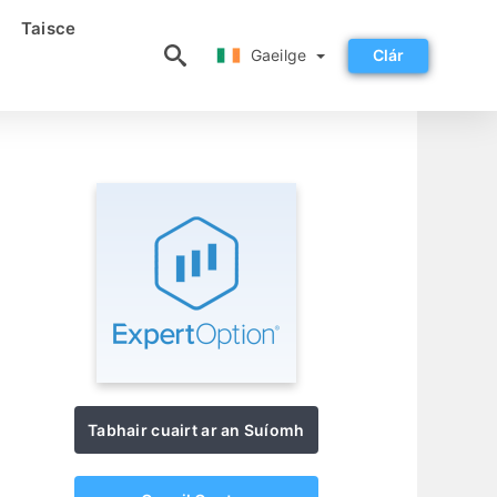
Taisce
Gaeilge
Gaeilge
Clár
Tabhair cuairt ar an Suíomh