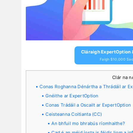
Cláraigh ExpertOption 
Faigh $10,000 Saor
Clár na 
Conas Roghanna Dénártha a Thrádáil ar E
Gnéithe ar ExpertOption
Conas Trádáil a Oscailt ar ExpertOption
Ceisteanna Coitianta (CC)
An bhfuil mo bhrabús ríomhaithe?
Cad é an méid íosta is féidir liom a in