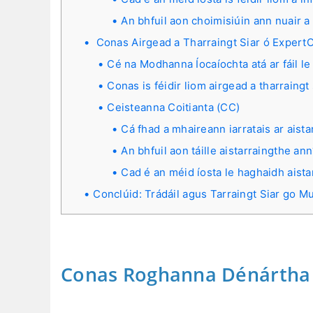
An bhfuil aon choimisiúin ann nuair a
Conas Airgead a Tharraingt Siar ó Expert
Cé na Modhanna Íocaíochta atá ar fáil l
Conas is féidir liom airgead a tharraingt
Ceisteanna Coitianta (CC)
Cá fhad a mhaireann iarratais ar aista
An bhfuil aon táille aistarraingthe an
Cad é an méid íosta le haghaidh aista
Conclúid: Trádáil agus Tarraingt Siar go M
Conas Roghanna Dénártha 