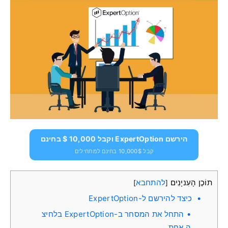
הירשם ExpertOption וקבל 10,000 $ בחינם
קבל 10,000$ בחינם למתחילים
תוֹכֶן הָעִניָנִים
להתחבא
]
[
כיצד להירשם ל-ExpertOption
התחל את המסחר ב-ExpertOption בלחיצ
ה אחת