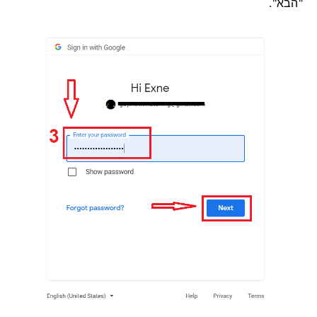
"הבא".