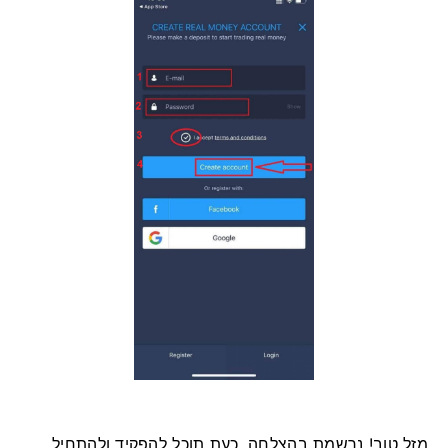
מזל טוב! נרשמת בהצלחה, כעת תוכל להפקיד ולהתחיל