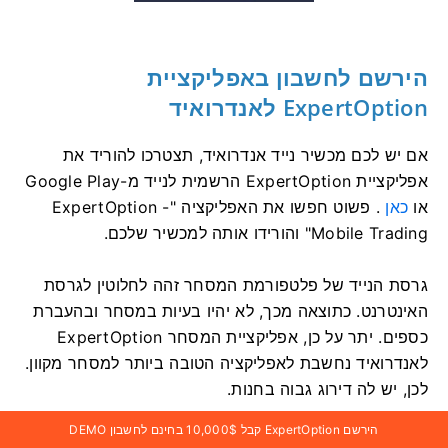
הירשם לחשבון באפליקציית
ExpertOption לאנדרואיד
אם יש לכם מכשיר נייד אנדרואיד, תצטרכו להוריד את
אפליקציית ExpertOption הרשמית לנייד מ-Google Play
או
כאן
. פשוט חפשו את האפליקציה "ExpertOption -
Mobile Trading" והורידו אותה למכשיר שלכם.
גרסת הנייד של פלטפורמת המסחר זהה לחלוטין לגרסת
האינטרנט. כתוצאה מכך, לא יהיו בעיות במסחר ובהעברת
כספים. יתר על כן, אפליקציית המסחר ExpertOption
לאנדרואיד נחשבת לאפליקציה הטובה ביותר למסחר מקוון.
לכן, יש לה דירוג גבוה בחנות.
הירשם ExpertOption קבל 10,000$ בחינם לחשבון DEMO