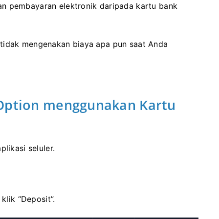
an pembayaran elektronik daripada kartu bank
 tidak mengenakan biaya apa pun saat Anda
tOption menggunakan Kartu
plikasi seluler.
klik “Deposit”.