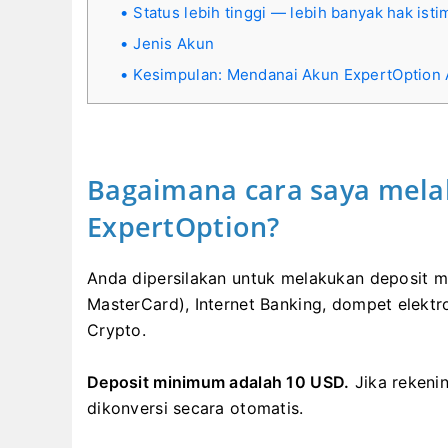
Status lebih tinggi — lebih banyak hak ist
Jenis Akun
Kesimpulan: Mendanai Akun ExpertOption
Bagaimana cara saya mela
ExpertOption?
Anda dipersilakan untuk melakukan deposit m
MasterCard), Internet Banking, dompet elektr
Crypto.
Deposit minimum adalah 10 USD.
Jika rekeni
dikonversi secara otomatis.