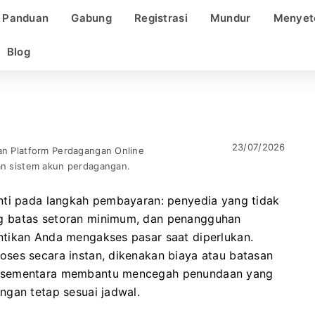
Panduan
Gabung
Registrasi
Mundur
Menyet
Blog
23/07/2026
uan Platform Perdagangan Online
dan sistem akun perdagangan.
nti pada langkah pembayaran: penyedia yang tidak
g batas setoran minimum, dan penangguhan
tikan Anda mengakses pasar saat diperlukan.
ses secara instan, dikenakan biaya atau batasan
n sementara membantu mencegah penundaan yang
ngan tetap sesuai jadwal.