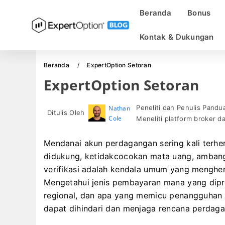
Beranda
Bonus
Kontak & Dukungan
Beranda
ExpertOption Setoran
ExpertOption Setoran
Peneliti dan Penulis Pand
Nathan
Ditulis Oleh
Cole
Meneliti platform broker 
Mendanai akun perdagangan sering kali terhe
didukung, ketidakcocokan mata uang, amban
verifikasi adalah kendala umum yang menghen
Mengetahui jenis pembayaran mana yang dipro
regional, dan apa yang memicu penangguha
dapat dihindari dan menjaga rencana perdaga