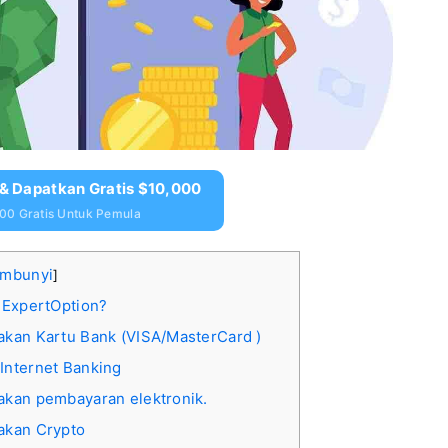
 & Dapatkan Gratis $10,000
00 Gratis Untuk Pemula
embunyi
]
 ExpertOption?
akan Kartu Bank (VISA/MasterCard )
Internet Banking
akan pembayaran elektronik.
akan Crypto