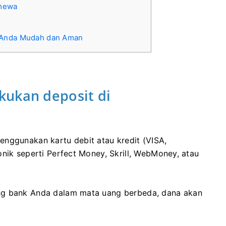
imewa
 Anda Mudah dan Aman
kukan deposit di
enggunakan kartu debit atau kredit (VISA,
onik seperti Perfect Money, Skrill, WebMoney, atau
ng bank Anda dalam mata uang berbeda, dana akan