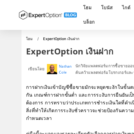
โฮม
โบนัส
ไกด์
บล็อก
โฮม
ExpertOption เงินฝาก
ExpertOption เงินฝาก
นักวิจัยแพลตฟอร์มการซื้อขายอ
Nathan
เขียนโดย
Cole
ค้นคว้าแพลตฟอร์มโบรกเกอร์และร
การฝากเงินเข้าบัญชีซื้อขายมักจะหยุดชะงักในขั้นตอ
กัน เกณฑ์การฝากขั้นต่ำ และการระงับการยืนยันเป็น
ต้องการ การทราบว่าประเภทการชำระเงินใดที่ดำเนิ
สิ่งที่ทำให้เกิดการระงับชั่วคราวจะช่วยป้องกันควา
กำหนดเวลา
คู่มือนี้จะแจกแจงรายละเอียดตัวเลือกการฝากเงินขอ