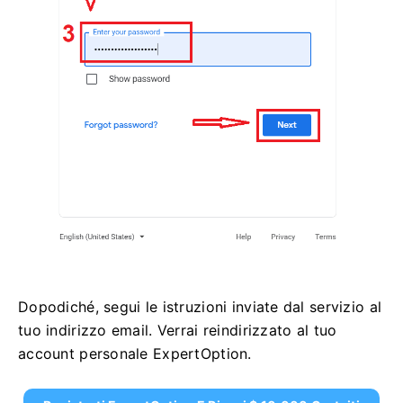
Dopodiché, segui le istruzioni inviate dal servizio al
tuo indirizzo email. Verrai reindirizzato al tuo
account personale ExpertOption.