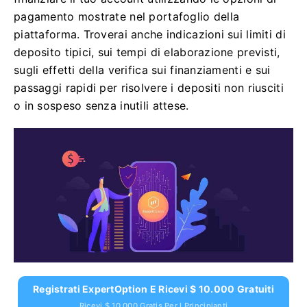
pagamento mostrate nel portafoglio della
piattaforma. Troverai anche indicazioni sui limiti di
deposito tipici, sui tempi di elaborazione previsti,
sugli effetti della verifica sui finanziamenti e sui
passaggi rapidi per risolvere i depositi non riusciti
o in sospeso senza inutili attese.
Registrati ExpertOption E Ricevi $ 10.000 Gratuiti
Ricevi $ 10.000 Gratis Per I Principianti