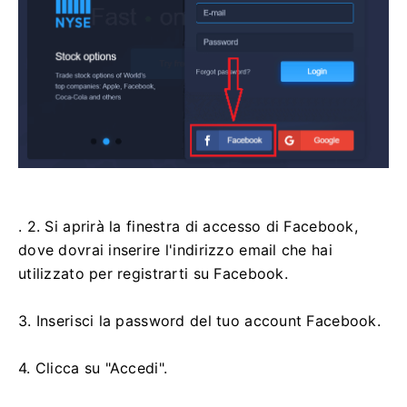
. 2. Si aprirà la finestra di accesso di Facebook,
dove dovrai inserire l'indirizzo email che hai
utilizzato per registrarti su Facebook.
3. Inserisci la password del tuo account Facebook.
4. Clicca su "Accedi".