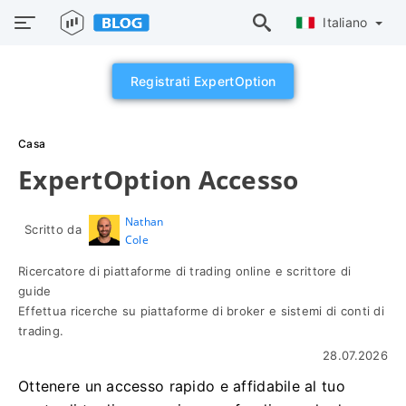
Italiano
Registrati ExpertOption
Casa
ExpertOption Accesso
Nathan
Scritto da
Cole
Ricercatore di piattaforme di trading online e scrittore di
guide
Effettua ricerche su piattaforme di broker e sistemi di conti di
trading.
28.07.2026
Ottenere un accesso rapido e affidabile al tuo