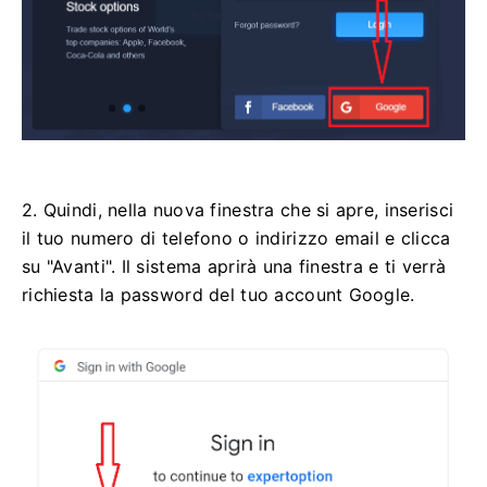
2. Quindi, nella nuova finestra che si apre, inserisci
il tuo numero di telefono o indirizzo email e clicca
su "Avanti". Il sistema aprirà una finestra e ti verrà
richiesta la password del tuo account Google.