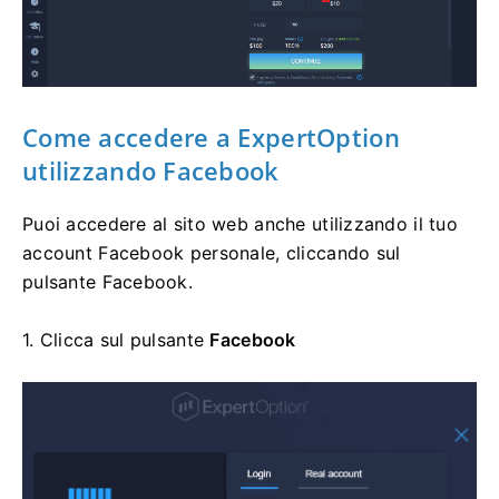
Come accedere
a ExpertOption
utilizzando Facebook
Puoi accedere al sito web anche utilizzando il tuo
account Facebook personale, cliccando sul
pulsante Facebook.
1. Clicca sul
pulsante
Facebook