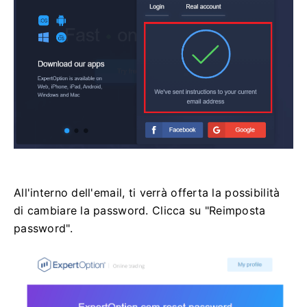
All'interno dell'email, ti verrà offerta la possibilità
di cambiare la password. Clicca su "Reimposta
password".