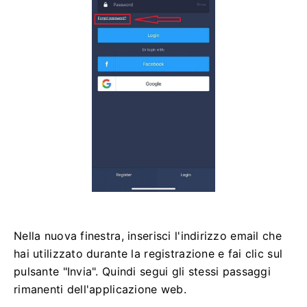
Nella nuova finestra, inserisci l'indirizzo email che
hai utilizzato durante la registrazione e fai clic sul
pulsante "Invia". Quindi segui gli stessi passaggi
rimanenti dell'applicazione web.