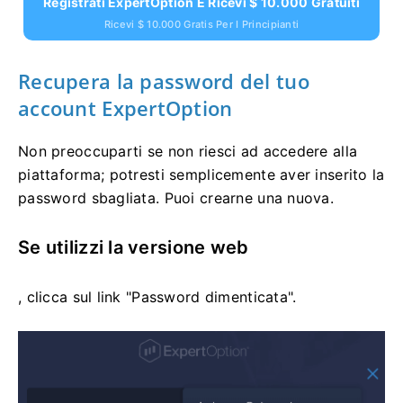
Registrati ExpertOption E Ricevi $ 10.000 Gratuiti
Ricevi $ 10.000 Gratis Per I Principianti
Recupera la password del tuo
account ExpertOption
Non preoccuparti se non riesci ad accedere alla
piattaforma; potresti semplicemente aver inserito la
password sbagliata. Puoi crearne una nuova.
Se utilizzi la versione web
, clicca sul link "Password dimenticata".