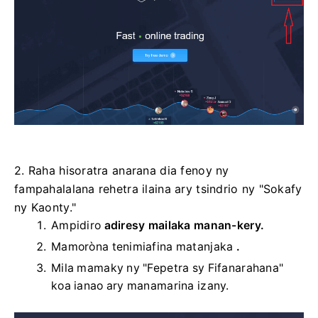
2. Raha hisoratra anarana dia fenoy ny
fampahalalana rehetra ilaina ary tsindrio ny "Sokafy
ny Kaonty."
Ampidiro
adiresy mailaka manan-kery.
Mamoròna tenimiafina matanjaka
.
Mila mamaky ny "Fepetra sy Fifanarahana"
koa ianao ary manamarina izany.