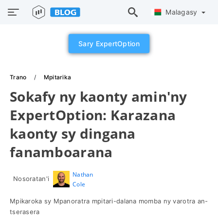
Malagasy
Sary ExpertOption
Trano
Mpitarika
Sokafy ny kaonty amin'ny
ExpertOption: Karazana
kaonty sy dingana
fanamboarana
Nathan
Nosoratan'i
Cole
Mpikaroka sy Mpanoratra mpitari-dalana momba ny varotra an-
tserasera