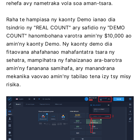
rehefa avy nametraka vola soa aman-tsara.
Raha te hampiasa ny kaonty Demo ianao dia
tsindrio ny "REAL COUNT" ary safidio ny "DEMO
COUNT" hanombohana varotra amin'ny $10,000 ao
amin'ny kaonty Demo. Ny kaonty demo dia
fitaovana ahafahanao mahafantatra tsara ny
sehatra, mampihatra ny fahaizanao ara-barotra
amin'ny fananana samihafa, ary manandrana
mekanika vaovao amin'ny tabilao tena izy tsy misy
risika.