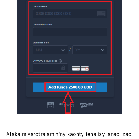
Afaka mivarotra amin'ny kaonty tena izy ianao izao