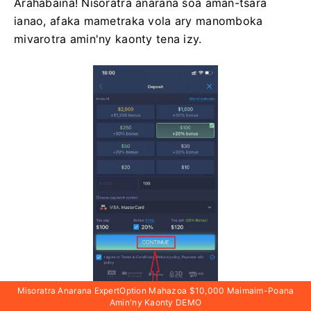
Arahabaina! Nisoratra anarana soa aman-tsara
ianao, afaka mametraka vola ary manomboka
mivarotra amin'ny kaonty tena izy.
Misoratra Anarana ExpertOption Mahazoa $10,000 Maimaim-Poana
Amin'ny Kaonty DEMO