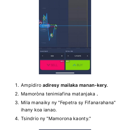
Ampidiro
adiresy mailaka manan-kery.
Mamoròna tenimiafina matanjaka
.
Mila manaiky ny "Fepetra sy Fifanarahana"
ihany koa ianao.
Tsindrio ny "Mamorona kaonty."