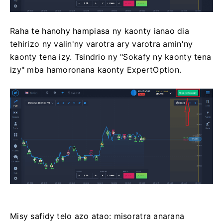
Raha te hanohy hampiasa ny kaonty ianao dia
tehirizo ny valin'ny varotra ary varotra amin'ny
kaonty tena izy. Tsindrio ny "Sokafy ny kaonty tena
izy" mba hamoronana kaonty ExpertOption.
Misy safidy telo azo atao: misoratra anarana