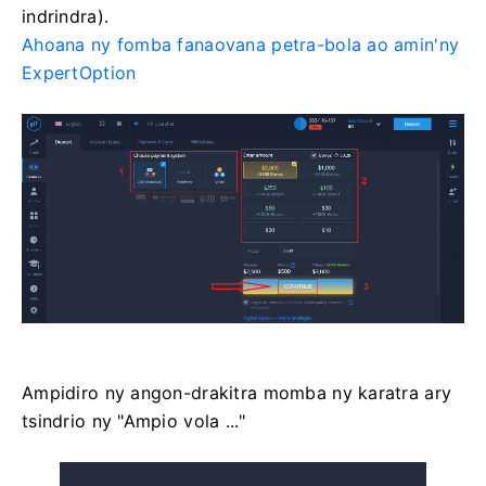
indrindra).
Ahoana ny fomba fanaovana petra-bola ao amin'ny
ExpertOption
Ampidiro ny angon-drakitra momba ny karatra ary
tsindrio ny "Ampio vola ..."