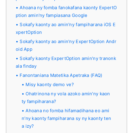
Ahoana ny fomba fanokafana kaonty ExpertO
ption amin'ny fampiasana Google
Sokafy kaonty ao amin'ny fampiharana iOS E
xpertOption
Sokafy kaonty ao amin'ny ExpertOption Andr
oid App
Sokafy kaonty ExpertOption amin'ny tranonk
ala finday
Fanontaniana Matetika Apetraka (FAQ)
Misy kaonty demo ve?
Ohatrinona ny vola azoko amin'ny kaon
ty fampiharana?
Ahoana no fomba hifamadihana eo ami
n'ny kaonty fampiharana sy ny kaonty ten
a izy?