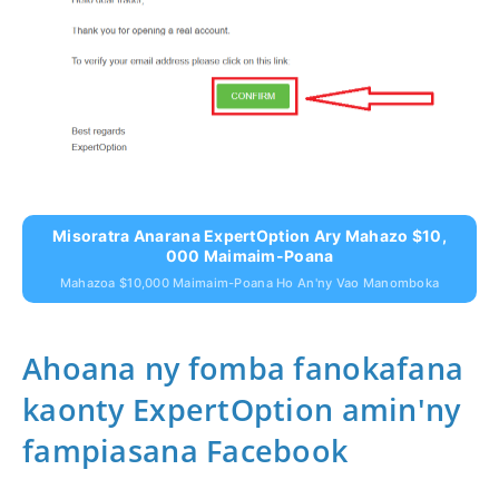
Misoratra Anarana ExpertOption Ary Mahazo $10,
000 Maimaim-Poana
Mahazoa $10,000 Maimaim-Poana Ho An'ny Vao Manomboka
Ahoana ny fomba fanokafana
kaonty ExpertOption amin'ny
fampiasana Facebook