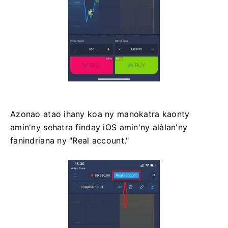
Azonao atao ihany koa ny manokatra kaonty
amin'ny sehatra finday iOS amin'ny alàlan'ny
fanindriana ny "Real account."