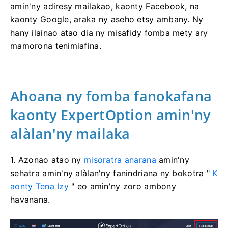
amin'ny adiresy mailakao, kaonty Facebook, na
kaonty Google, araka ny aseho etsy ambany. Ny
hany ilainao atao dia ny misafidy fomba mety ary
mamorona tenimiafina.
Ahoana ny fomba fanokafana
kaonty ExpertOption amin'ny
alàlan'ny mailaka
1. Azonao atao ny
misoratra anarana
amin'ny
sehatra amin'ny alàlan'ny fanindriana ny bokotra "
K
aonty Tena Izy
" eo amin'ny zoro ambony
havanana.