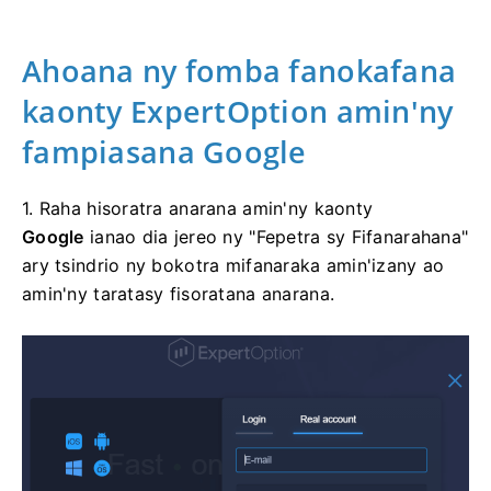
Ahoana ny fomba fanokafana
kaonty ExpertOption amin'ny
fampiasana Google
1. Raha hisoratra anarana amin'ny kaonty
Google
ianao dia jereo ny "Fepetra sy Fifanarahana"
ary tsindrio ny bokotra mifanaraka amin'izany ao
amin'ny taratasy fisoratana anarana.