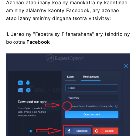
Azonao atao ihany koa ny manokatra ny kaontinao
amin'ny alàlan'ny kaonty Facebook, ary azonao
atao izany amin'ny dingana tsotra vitsivitsy:
1. Jereo ny "Fepetra sy Fifanarahana" ary tsindrio ny
bokotra
Facebook