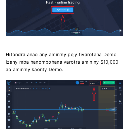
Hitondra anao any amin'ny pejy fivarotana Demo
izany mba hanombohana varotra amin'ny $10,000
ao amin'ny kaonty Demo.