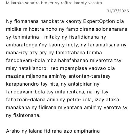
Mikaroka sehatra broker sy rafitra kaonty varotra.
31/07/2026
Ny fiomanana hanokatra kaonty ExpertOption dia
midika mihoatra noho ny fampidirana solonanarana
sy tenimiafina - mitaky ny fisafidianana ny
ambaratongan'ny kaonty mety, ny fanamafisana ny
maha-izy azy ary ny fametrahana fomba
fandoavam-bola mba hahafahanao mivarotra tsy
misy hatak'andro. Ireo mpampiasa vaovao dia
mazàna mijanona amin'ny antontan-taratasy
karapanondro tsy hita, ny antsipirian'ny
fandoavam-bola tsy mifanentana, na ny tsy
fahazoan-dàlana amin'ny petra-bola, izay afaka
manakana ny fidirana mivantana amin'ny varotra sy
ny fisintonana.
Araho ny lalana fidirana azo ampiharina