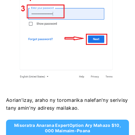
Aorian'izay, araho ny toromarika nalefan'ny serivisy
tany amin'ny adiresy mailakao.
Misoratra Anarana ExpertOption Ary Mahazo $10,
000 Maimaim-Poana