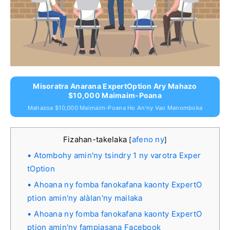
Misoratra Anarana ExpertOption Ary Mahazo
$10,000 Maimaim-Poana
Mahazoa $10,000 Maimaim-Poana Ho An'ny Vao Manomboka
Fizahan-takelaka
afeno ny
[
]
Atombohy amin'ny tsindry 1 ny varotra Exper
tOption
Ahoana ny fomba fanokafana kaonty ExpertO
ption amin'ny alàlan'ny mailaka
Ahoana ny fomba fanokafana kaonty ExpertO
ption amin'ny fampiasana Facebook