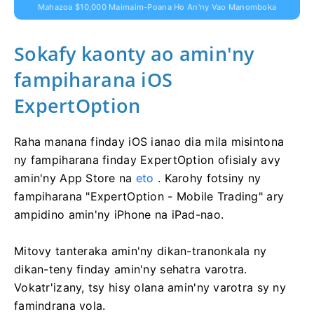
Mahazoa $10,000 Maimaim-Poana Ho An'ny Vao Manomboka
Sokafy kaonty ao amin'ny
fampiharana iOS
ExpertOption
Raha manana finday iOS ianao dia mila misintona
ny fampiharana finday ExpertOption ofisialy avy
amin'ny App Store na
eto
. Karohy fotsiny ny
fampiharana "ExpertOption - Mobile Trading" ary
ampidino amin'ny iPhone na iPad-nao.
Mitovy tanteraka amin'ny dikan-tranonkala ny
dikan-teny finday amin'ny sehatra varotra.
Vokatr'izany, tsy hisy olana amin'ny varotra sy ny
famindrana vola.