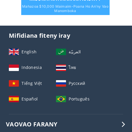
Mahazoa $10,000 Maimaim-Poana Ho An'ny Vao
Manomboka
Mifidiana fiteny iray
English
العربيّة
Indonesia
ไทย
Tiếng Việt
Русский
Español
Português
VAOVAO FARANY