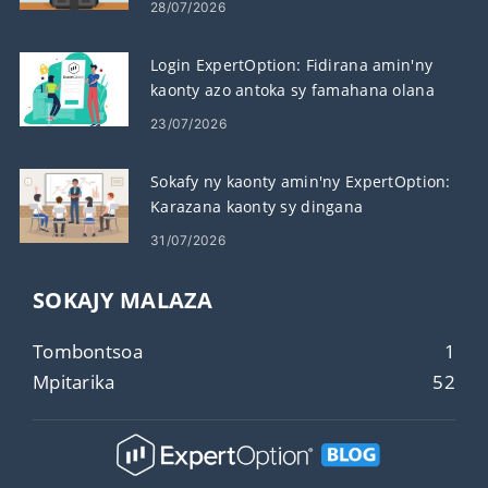
28/07/2026
Login ExpertOption: Fidirana amin'ny
kaonty azo antoka sy famahana olana
23/07/2026
Sokafy ny kaonty amin'ny ExpertOption:
Karazana kaonty sy dingana
fanamboarana
31/07/2026
SOKAJY MALAZA
Tombontsoa
1
Mpitarika
52