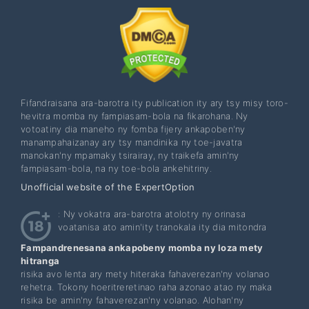
Fifandraisana ara-barotra ity publication ity ary tsy misy toro-
hevitra momba ny fampiasam-bola na fikarohana. Ny
votoatiny dia maneho ny fomba fijery ankapoben'ny
manampahaizanay ary tsy mandinika ny toe-javatra
manokan'ny mpamaky tsirairay, ny traikefa amin'ny
fampiasam-bola, na ny toe-bola ankehitriny.
Unofficial website of the ExpertOption
: Ny vokatra ara-barotra atolotry ny orinasa
voatanisa ato amin'ity tranokala ity dia mitondra
Fampandrenesana ankapobeny momba ny loza mety
hitranga
risika avo lenta ary mety hiteraka fahaverezan'ny volanao
rehetra. Tokony hoeritreretinao raha azonao atao ny maka
risika be amin'ny fahaverezan'ny volanao. Alohan'ny