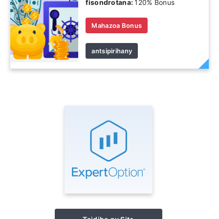
fisondrotana:
120% Bonus
Mahazoa Bonus
antsipirihany