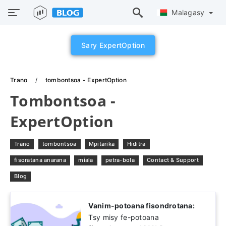
Malagasy
Sary ExpertOption
Trano
tombontsoa - ExpertOption
Tombontsoa -
ExpertOption
Trano
tombontsoa
Mpitarika
Hiditra
fisoratana anarana
miala
petra-bola
Contact & Support
Blog
Vanim-potoana fisondrotana:
Tsy misy fe-potoana