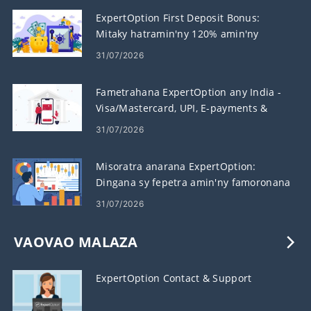
ExpertOption First Deposit Bonus:
Mitaky hatramin'ny 120% amin'ny
fametrahanao
31/07/2026
Fametrahana ExpertOption any India -
Visa/Mastercard, UPI, E-payments &
Crypto
31/07/2026
Misoratra anarana ExpertOption:
Dingana sy fepetra amin'ny famoronana
kaonty
31/07/2026
VAOVAO MALAZA
ExpertOption Contact & Support