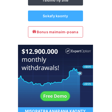
Tsidiho ny Site
Sokafy kaonty
Bonus maimaim-poana
MISORATRA ANARANA KAONTY