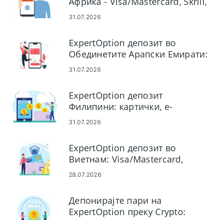
Африка - Visa/Mastercard, Skrill,
Neteller, Crypto
31.07.2026
ExpertOption депозит во
Обединетите Арапски Емирати:
Visa/Mastercard, електронски
31.07.2026
плаќања и крипто
ExpertOption депозит
Филипини: картички, е-
паричници и крипто
31.07.2026
ExpertOption депозит во
Виетнам: Visa/Mastercard,
Интернет банкарство, е-
28.07.2026
плаќања и крипто
Депонирајте пари на
ExpertOption преку Crypto: