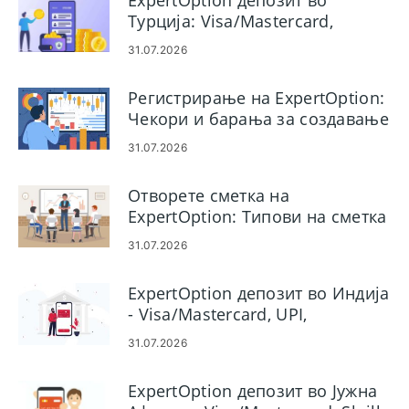
ExpertOption депозит во
Турција: Visa/Mastercard,
електронски плаќања и
31.07.2026
криптовалути
Регистрирање на ExpertOption:
Чекори и барања за создавање
сметка
31.07.2026
Отворете сметка на
ExpertOption: Типови на сметка
и чекори за поставување
31.07.2026
ExpertOption депозит во Индија
- Visa/Mastercard, UPI,
електронски плаќања и крипто
31.07.2026
ExpertOption депозит во Јужна