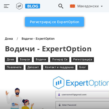
Македонски
Регистрирај се ExpertOption
Дома
Водичи - ExpertOption
Водичи - ExpertOption
Дома
Бонуси
Водичи
Логирај Се
Регистрација
Повлечете
Депозит
Контакт и поддршка
Блог