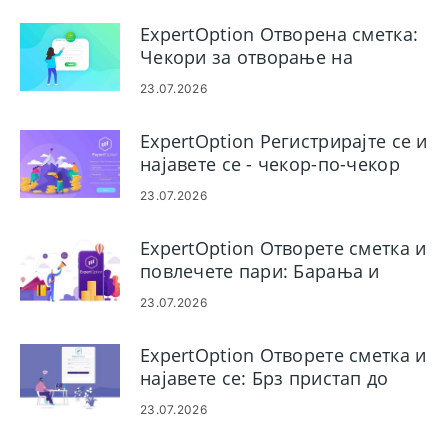
ExpertOption Отворена сметка:
Чекори за отворање на
трговска сметка
23.07.2026
ExpertOption Регистрирајте се и
најавете се - чекор-по-чекор
пристап до сметката
23.07.2026
ExpertOption Отворете сметка и
повлечете пари: Барања и
процес
23.07.2026
ExpertOption Отворете сметка и
најавете се: Брз пристап до
сметката
23.07.2026