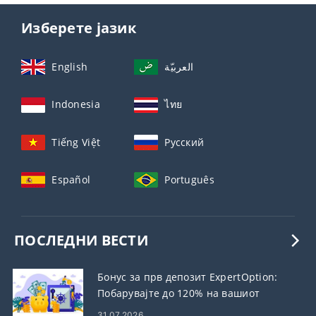
Изберете јазик
English
العربيّة
Indonesia
ไทย
Tiếng Việt
Русский
Español
Português
ПОСЛЕДНИ ВЕСТИ
Бонус за прв депозит ExpertOption:
Побарувајте до 120% на вашиот
депозит
31.07.2026