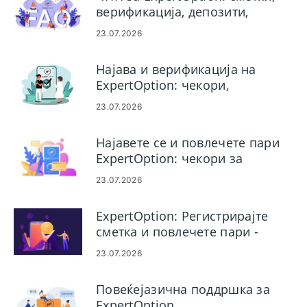
верификација, депозити,
повлекувања и тргување
23.07.2026
Најава и верификација на
ExpertOption: чекори,
документи, решавање
23.07.2026
проблеми
Најавете се и повлечете пари
ExpertOption: чекори за
најавување и правила за
23.07.2026
исплата
ExpertOption: Регистрирајте
сметка и повлечете пари -
Процес и ограничувања
23.07.2026
Повеќејазична поддршка за
ExpertOption