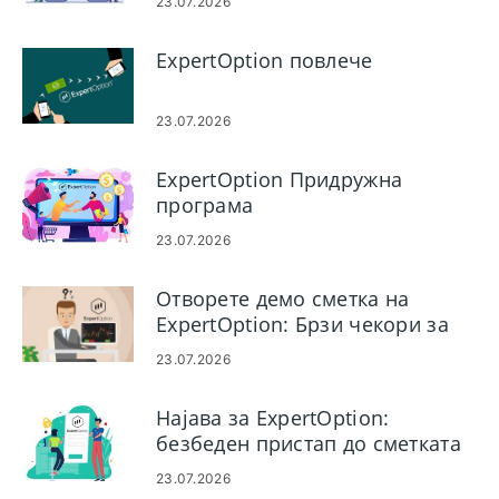
23.07.2026
ExpertOption повлече
23.07.2026
ExpertOption Придружна
програма
23.07.2026
Отворете демо сметка на
ExpertOption: Брзи чекори за
поставување
23.07.2026
Најава за ExpertOption:
безбеден пристап до сметката
и решавање проблеми
23.07.2026