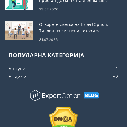
пристап до сметката и решавање
проблеми
23.07.2026
Отворете сметка на ExpertOption:
Типови на сметка и чекори за
поставување
31.07.2026
ПОПУЛАРНА КАТЕГОРИЈА
Бонуси
1
Водичи
52