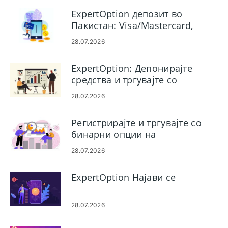
ExpertOption депозит во
Пакистан: Visa/Mastercard,
E‑плаќања и крипто
28.07.2026
ExpertOption: Депонирајте
средства и тргувајте со
бинарни опции
28.07.2026
Регистрирајте и тргувајте со
бинарни опции на
ExpertOption: Чекори на
28.07.2026
сметката
ExpertOption Најави се
28.07.2026