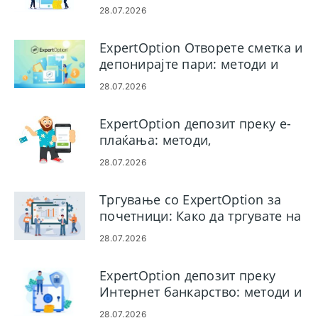
методи и ограничувања
28.07.2026
ExpertOption Отворете сметка и
депонирајте пари: методи и
ограничувања
28.07.2026
ExpertOption депозит преку е-
плаќања: методи,
ограничувања и време на
28.07.2026
обработка
Тргување со ExpertOption за
почетници: Како да тргувате на
платформата
28.07.2026
ExpertOption депозит преку
Интернет банкарство: методи и
ограничувања
28.07.2026