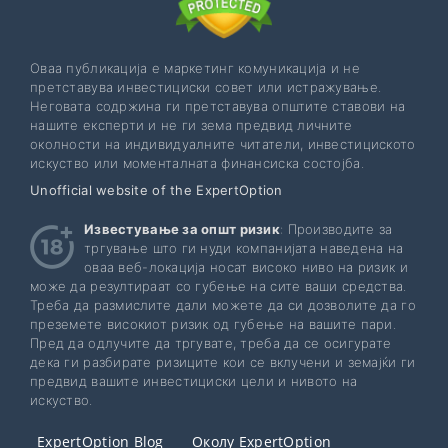
Оваа публикација е маркетинг комуникација и не
претставува инвестициски совет или истражување.
Неговата содржина ги претставува општите ставови на
нашите експерти и не ги зема предвид личните
околности на индивидуалните читатели, инвестициското
искуство или моменталната финансиска состојба.
Unofficial website of the ExpertOption
Известување за општ ризик
: Производите за
тргување што ги нуди компанијата наведена на
оваа веб-локација носат високо ниво на ризик и
може да резултираат со губење на сите ваши средства.
Треба да размислите дали можете да си дозволите да го
преземете високиот ризик од губење на вашите пари.
Пред да одлучите да тргувате, треба да се осигурате
дека ги разбирате ризиците кои се вклучени и земајќи ги
предвид вашите инвестициски цели и нивото на
искуство.
ExpertOption Blog
Околу ExpertOption