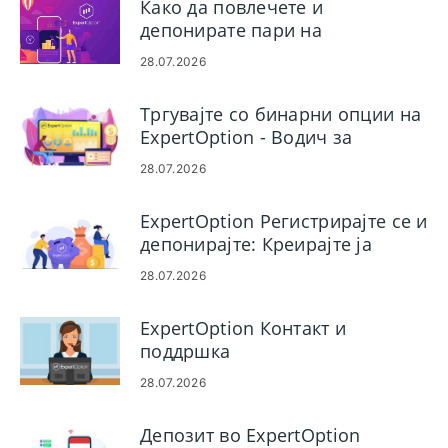
Како да повлечете и
депонирате пари на
ExpertOption
28.07.2026
Тргувајте со бинарни опции на
ExpertOption - Водич за
тргување чекор-по-чекор
28.07.2026
ExpertOption Регистрирајте се и
депонирајте: Креирајте ја
вашата сметка и додајте
28.07.2026
средства
ExpertOption Контакт и
поддршка
28.07.2026
Депозит во ExpertOption