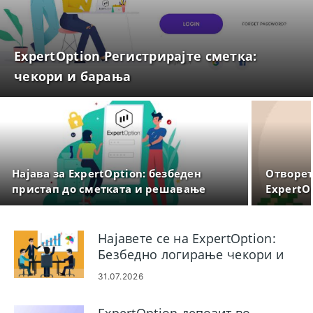
ExpertOption Регистрирајте сметка:
чекори и барања
Најава за ExpertOption: безбеден
Отворет
пристап до сметката и решавање
ExpertO
проблеми
постав
Најавете се на ExpertOption:
Безбедно логирање чекори и
решавање проблеми
31.07.2026