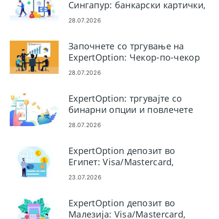
Сингапур: банкарски картички,
електронски плаќања и крипто
28.07.2026
Започнете со тргување на
ExpertOption: Чекор-по-чекор
за почетници
28.07.2026
ExpertOption: тргувајте со
бинарни опции и повлечете
пари
28.07.2026
ExpertOption депозит во
Египет: Visa/Mastercard,
електронски плаќања и крипто
23.07.2026
ExpertOption депозит во
Малезија: Visa/Mastercard,