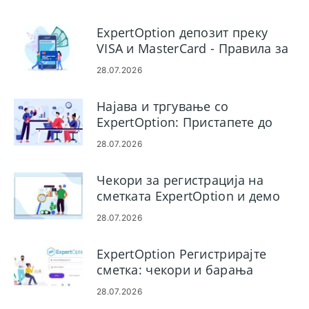
ExpertOption депозит преку
VISA и MasterCard - Правила за
финансирање со картички
28.07.2026
Најава и тргување со
ExpertOption: Пристапете до
платформата за бинарни опции
28.07.2026
Чекори за регистрација на
сметката ExpertOption и демо
тргување
28.07.2026
ExpertOption Регистрирајте
сметка: чекори и барања
28.07.2026