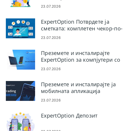
E‑плаќања и Crypto
23.07.2026
ExpertOption Потврдете ја
сметката: комплетен чекор-по-
чекор водич за проверка на
23.07.2026
идентитет и документ
Преземете и инсталирајте
ExpertOption за компјутери со
Windows и macOS
23.07.2026
Преземете и инсталирајте ја
мобилната апликација
ExpertOption за Android и iOS
23.07.2026
ExpertOption Депозит