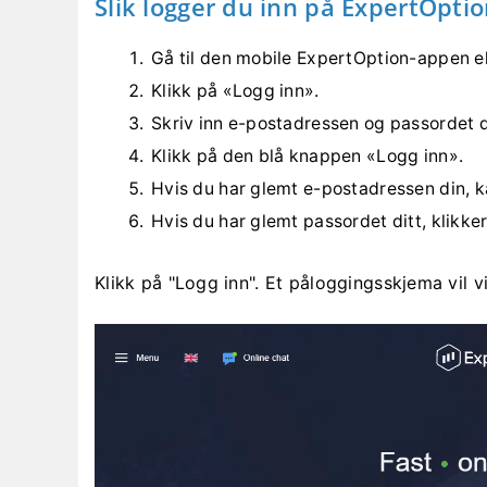
Slik logger du inn på ExpertOpti
Gå til den mobile ExpertOption-appen e
Klikk på «Logg inn».
Skriv inn e-postadressen og passordet d
Klikk på den blå knappen «Logg inn».
Hvis du har glemt e-postadressen din, 
Hvis du har glemt passordet ditt, klikk
Klikk på "Logg inn". Et påloggingsskjema vil v