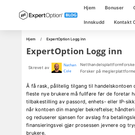
Hjem
Bonuser
Innskudd
Kontakt 
Hjem
ExpertOption Logg inn
ExpertOption Logg inn
Netthandelsplattformforske
Nathan
Skrevet av
Cole
Forsker på meglerplattform
Å få rask, pålitelig tilgang til handelskontoen
fleste nye brukere må fullføre før de foretar 
tilbakestilling av passord, enhets- eller IP-si
når kontoen din mangler bekreftelse; håndterin
og reduserer sjansen for avslag fra betalingsl
finansieringsvei gjør prosessen jevnere og t
brukere.