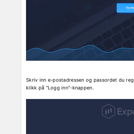
Skriv inn e-postadressen og passordet du reg
klikk på "Logg inn"-knappen.