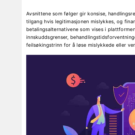
Avsnittene som følger gir konsise, handlingsre
tilgang hvis legitimasjonen mislykkes, og fin
betalingsalternativene som vises i plattform
innskuddsgrenser, behandlingstidsforventninger
feilsøkingstrinn for å løse mislykkede eller 