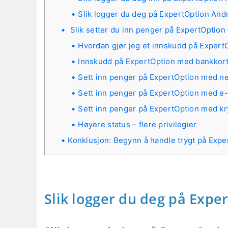
Slik logger du deg på ExpertOption An
Slik setter du inn penger på ExpertOption
Hvordan gjør jeg et innskudd på Expert
Innskudd på ExpertOption med bankkort
Sett inn penger på ExpertOption med n
Sett inn penger på ExpertOption med e-
Sett inn penger på ExpertOption med kr
Høyere status – flere privilegier
Konklusjon: Begynn å handle trygt på Expe
Slik logger du deg på Expe