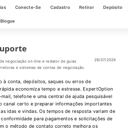
ias
Conecte-Se
Cadastro
Retirar
Depósito
Blogue
Suporte
28/07/2026
de negociação on-line e redator de guias
rretoras e sistemas de contas de negociação.
 à conta, depósitos, saques ou erros de
 rápida economiza tempo e estresse. ExpertOption
e-mail, telefone e uma central de ajuda pesquisável
 o canal certo e preparar informações importantes
 as idas e vindas. Os tempos de resposta variam de
 conformidade para pagamentos e solicitações de
com o método de contato correto melhora os