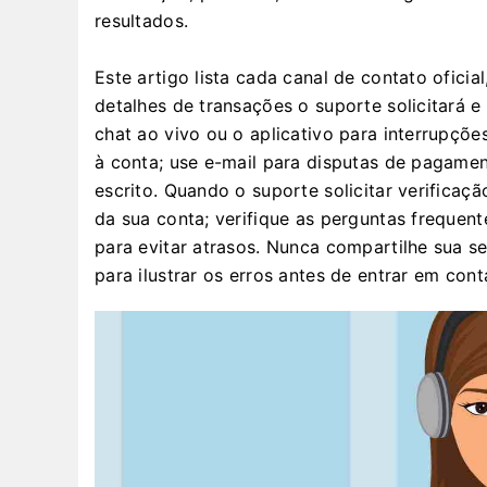
resultados.
Este artigo lista cada canal de contato ofici
detalhes de transações o suporte solicitará 
chat ao vivo ou o aplicativo para interrupçõ
à conta; use e-mail para disputas de pagamen
escrito. Quando o suporte solicitar verificaçã
da sua conta; verifique as perguntas frequent
para evitar atrasos. Nunca compartilhe sua s
para ilustrar os erros antes de entrar em con