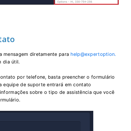
tato
uma mensagem diretamente para
help@expertoption.
dia útil.
ntato por telefone, basta preencher o formulário
a equipe de suporte entrará em contato
 informações sobre o tipo de assistência que você
rmulário.