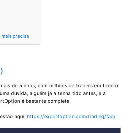
 mais precisa
)
 mais de 5 anos, com milhões de traders em todo o
uma dúvida, alguém já a tenha tido antes, e a
rtOption é bastante completa.
estão aqui:
https://expertoption.com/trading/faq/.