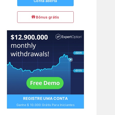
Conta aberta
Bônus grátis
REGISTRE UMA CONTA
Ganhe $ 10.000 Grátis Para Iniciantes