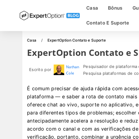
Casa
Bônus
Gu
Contato E Suporte
Casa
ExpertOption Contato e Suporte
ExpertOption Contato e 
Pesquisador de plataforma 
Nathan
Escrito por
Cole
Pesquisa plataformas de co
É comum precisar de ajuda rápida com acesso
plataforma — e saber a rota de contato mais
oferece chat ao vivo, suporte no aplicativo, 
para diferentes tipos de problemas; escolher
antecipadamente acelera a resolução e reduz
acordo com o canal e com as verificações de
verificação, portanto, combinar a urgência 