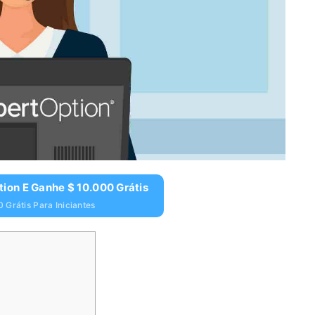
ion E Ganhe $ 10.000 Grátis
 Grátis Para Iniciantes