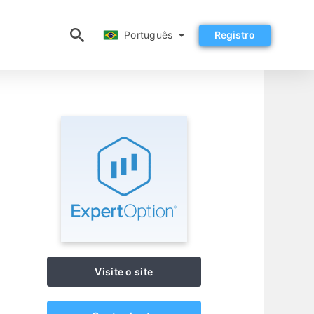
Português
Português
Registro
Visite o site