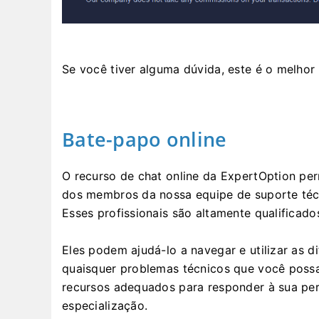
Se você tiver alguma dúvida, este é o melhor
Bate-papo online
O recurso de chat online da ExpertOption p
dos membros da nossa equipe de suporte técn
Esses profissionais são altamente qualificado
Eles podem ajudá-lo a navegar e utilizar as d
quaisquer problemas técnicos que você possa 
recursos adequados para responder à sua perg
especialização.