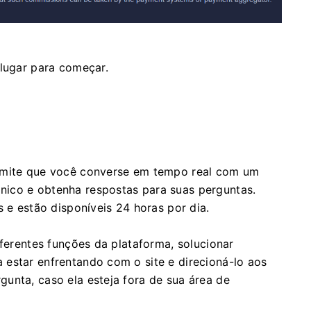
 lugar para começar.
ermite que você converse em tempo real com um
ico e obtenha respostas para suas perguntas.
s e estão disponíveis 24 horas por dia.
iferentes funções da plataforma, solucionar
estar enfrentando com o site e direcioná-lo aos
unta, caso ela esteja fora de sua área de