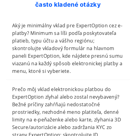
často kladené otázky
Aký je minimálny vklad pre ExpertOption cez e-
platby? Minimum sa líši podľa poskytovateľa
platieb, typu účtu a vášho regiónu;
skontrolujte vkladový formulár na hlavnom
paneli ExpertOption, kde nájdete presnú sumu
viazanú na každý spôsob elektronickej platby a
menu, ktoré si vyberiete.
Prečo môj vklad elektronickou platbou do
ExpertOption zlyhal alebo zostal nevybavený?
Bežné príčiny zahŕňajú nedostatočné
prostriedky, nezhodné meno platiteľa, denné
limity na e-peňaženke alebo karte, zlyhania 3D
Secure/autorizácie alebo zadržania KYC zo
strany ExpertOption; skontrolujte ID