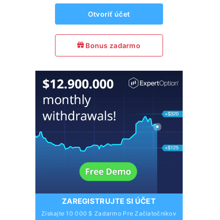
Otvoriť účet
Bonus zadarmo
ZAREGISTRUJTE SI ÚČET
Získajte 10 000 $ Zadarmo Pre Začiatočníkov