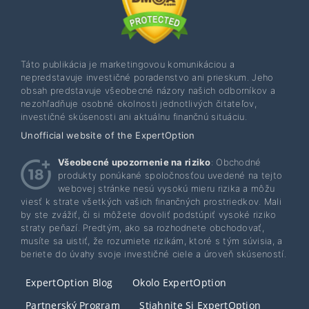
Táto publikácia je marketingovou komunikáciou a
nepredstavuje investičné poradenstvo ani prieskum. Jeho
obsah predstavuje všeobecné názory našich odborníkov a
nezohľadňuje osobné okolnosti jednotlivých čitateľov,
investičné skúsenosti ani aktuálnu finančnú situáciu.
Unofficial website of the ExpertOption
Všeobecné upozornenie na riziko
: Obchodné
produkty ponúkané spoločnosťou uvedené na tejto
webovej stránke nesú vysokú mieru rizika a môžu
viesť k strate všetkých vašich finančných prostriedkov. Mali
by ste zvážiť, či si môžete dovoliť podstúpiť vysoké riziko
straty peňazí. Predtým, ako sa rozhodnete obchodovať,
musíte sa uistiť, že rozumiete rizikám, ktoré s tým súvisia, a
beriete do úvahy svoje investičné ciele a úroveň skúseností.
ExpertOption Blog
Okolo ExpertOption
Partnerský Program
Stiahnite Si ExpertOption