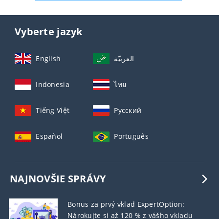
Vyberte jazyk
English
العربيّة
Indonesia
ไทย
Tiếng Việt
Русский
Español
Português
NAJNOVŠIE SPRÁVY
Bonus za prvý vklad ExpertOption:
Nárokujte si až 120 % z vášho vkladu