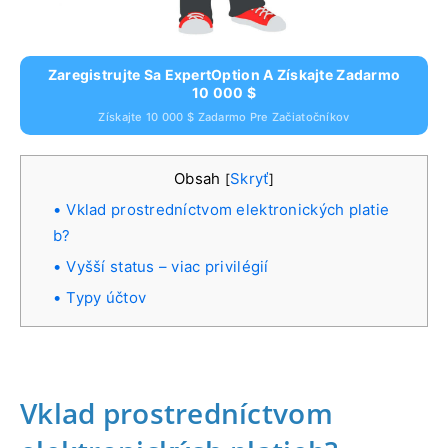
Zaregistrujte Sa ExpertOption A Získajte Zadarmo
10 000 $
Získajte 10 000 $ Zadarmo Pre Začiatočníkov
Obsah
Skryť
[
]
Vklad prostredníctvom elektronických platie
b?
Vyšší status – viac privilégií
Typy účtov
Vklad prostredníctvom