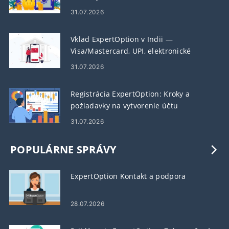
31.07.2026
Vklad ExpertOption v Indii —
Visa/Mastercard, UPI, elektronické
platby a kryptomeny
31.07.2026
Registrácia ExpertOption: Kroky a
požiadavky na vytvorenie účtu
31.07.2026
POPULÁRNE SPRÁVY
ExpertOption Kontakt a podpora
28.07.2026