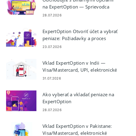
na ExpertOption — Sprievodca
obchodovaním krok za krokom
28.07.2026
ExpertOption Otvoriť účet a vybrať
peniaze: Požiadavky a proces
23.07.2026
Vklad ExpertOption v Indii —
Visa/Mastercard, UPI, elektronické
platby a kryptomeny
31.07.2026
Ako vyberať a vkladať peniaze na
ExpertOption
28.07.2026
Vklad ExpertOption v Pakistane:
Visa/Mastercard, elektronické