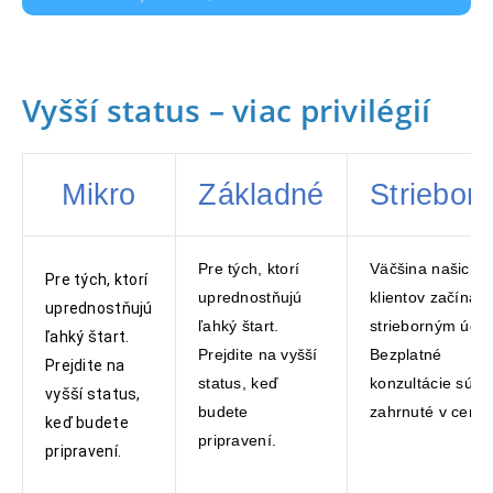
Vyšší status – viac privilégií
Mikro
Základné
Striebor
Pre tých, ktorí
Väčšina našich
Pre tých, ktorí
uprednostňujú
klientov začína s
uprednostňujú
ľahký štart.
strieborným účt
ľahký štart.
Prejdite na vyšší
Bezplatné
Prejdite na
status, keď
konzultácie sú
vyšší status,
budete
zahrnuté v cene.
keď budete
pripravení.
pripravení.