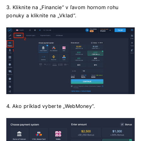
3. Kliknite na „Financie“ v ľavom hornom rohu
ponuky a kliknite na „Vklad“.
4. Ako príklad vyberte „WebMoney“.