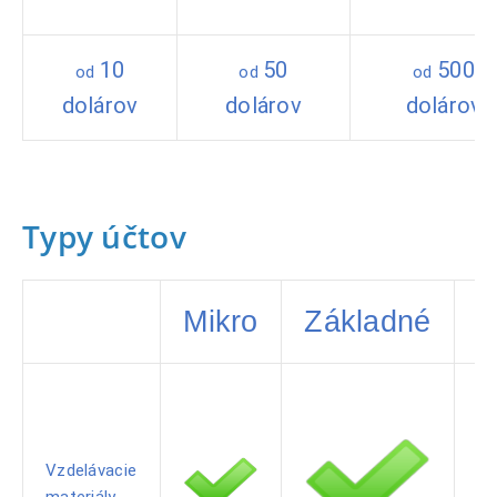
10
50
500
od
od
od
dolárov
dolárov
dolárov
Typy účtov
Mikro
Základné
S
Vzdelávacie
materiály