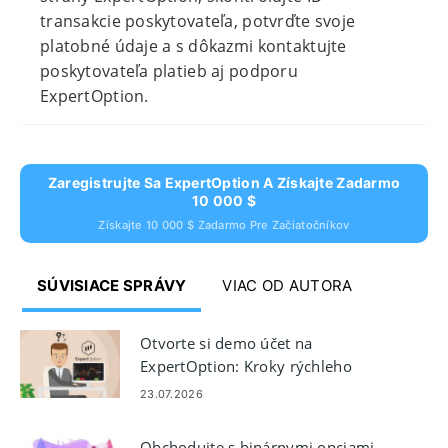
transakcie poskytovateľa, potvrďte svoje
platobné údaje a s dôkazmi kontaktujte
poskytovateľa platieb aj podporu
ExpertOption.
Zaregistrujte Sa ExpertOption A Získajte Zadarmo
10 000 $
Získajte 10 000 $ Zadarmo Pre Začiatočníkov
SÚVISIACE SPRÁVY
VIAC OD AUTORA
Otvorte si demo účet na
ExpertOption: Kroky rýchleho
nastavenia
23.07.2026
Obchodujte s binárnymi opciami