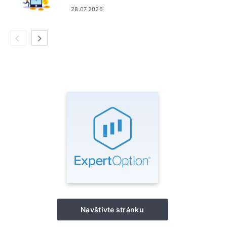
platby a kryptomeny
28.07.2026
Navštívte stránku