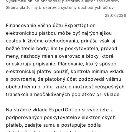
Výskumník online obchodnej platformy a autor sprievodcov
Skúma platformy brokerov a systémy obchodných účtov.
28.07.2026
Financovanie vášho účtu ExpertOption
elektronickou platbou môže byť najrýchlejšou
cestou k živému obchodovaniu, prináša však aj
bežné trecie body: limity poskytovateľa, prevod
meny, nezhody mien a overovacie bloky, ktoré
oneskorujú pripísanie. Plánovanie, ktorý spôsob
elektronickej platby použiť, kontrola minima vkladu
a potvrdenie, že platobný účet zodpovedá vášmu
obchodnému profilu, znižuje možnosť neúspešných
transakcií a neočakávaných poplatkov pri vklade.
Na stránke vkladu ExpertOption si vyberiete z
podporovaných poskytovateľov elektronických
platieb, zadajte sumu a postupujte podľa