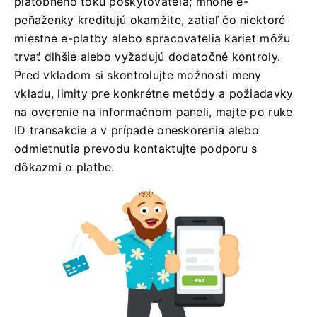
platobného toku poskytovateľa; mnohé e-
peňaženky kreditujú okamžite, zatiaľ čo niektoré
miestne e-platby alebo spracovatelia kariet môžu
trvať dlhšie alebo vyžadujú dodatočné kontroly.
Pred vkladom si skontrolujte možnosti meny
vkladu, limity pre konkrétne metódy a požiadavky
na overenie na informačnom paneli, majte po ruke
ID transakcie a v prípade oneskorenia alebo
odmietnutia prevodu kontaktujte podporu s
dôkazmi o platbe.