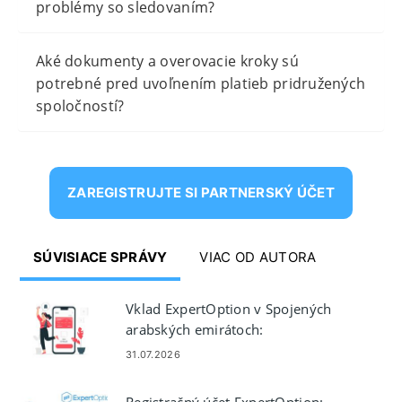
problémy so sledovaním?
Aké dokumenty a overovacie kroky sú
potrebné pred uvoľnením platieb pridružených
spoločností?
ZAREGISTRUJTE SI PARTNERSKÝ ÚČET
SÚVISIACE SPRÁVY
VIAC OD AUTORA
Vklad ExpertOption v Spojených
arabských emirátoch:
Visa/Mastercard, elektronické
31.07.2026
platby a kryptomeny
Registračný účet ExpertOption: