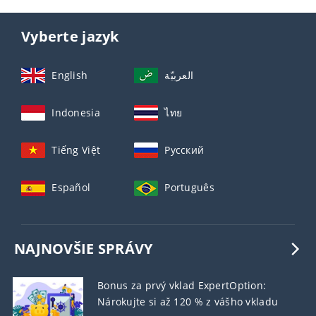
Vyberte jazyk
English
العربيّة
Indonesia
ไทย
Tiếng Việt
Русский
Español
Português
NAJNOVŠIE SPRÁVY
Bonus za prvý vklad ExpertOption:
Nárokujte si až 120 % z vášho vkladu