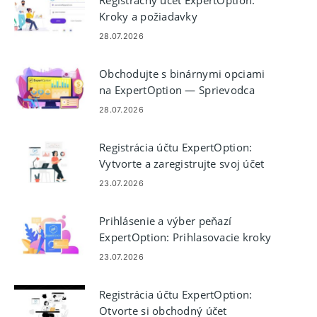
Kroky a požiadavky
28.07.2026
Obchodujte s binárnymi opciami
na ExpertOption — Sprievodca
obchodovaním krok za krokom
28.07.2026
Registrácia účtu ExpertOption:
Vytvorte a zaregistrujte svoj účet
23.07.2026
Prihlásenie a výber peňazí
ExpertOption: Prihlasovacie kroky
a pravidlá výplaty
23.07.2026
Registrácia účtu ExpertOption:
Otvorte si obchodný účet