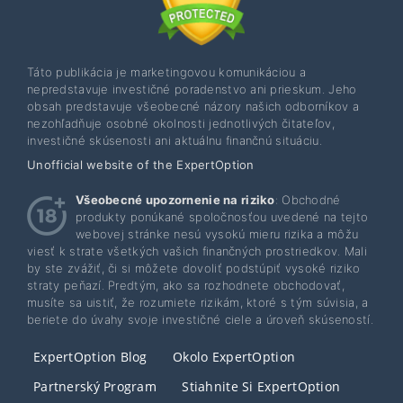
Táto publikácia je marketingovou komunikáciou a
nepredstavuje investičné poradenstvo ani prieskum. Jeho
obsah predstavuje všeobecné názory našich odborníkov a
nezohľadňuje osobné okolnosti jednotlivých čitateľov,
investičné skúsenosti ani aktuálnu finančnú situáciu.
Unofficial website of the ExpertOption
Všeobecné upozornenie na riziko
: Obchodné
produkty ponúkané spoločnosťou uvedené na tejto
webovej stránke nesú vysokú mieru rizika a môžu
viesť k strate všetkých vašich finančných prostriedkov. Mali
by ste zvážiť, či si môžete dovoliť podstúpiť vysoké riziko
straty peňazí. Predtým, ako sa rozhodnete obchodovať,
musíte sa uistiť, že rozumiete rizikám, ktoré s tým súvisia, a
beriete do úvahy svoje investičné ciele a úroveň skúseností.
ExpertOption Blog
Okolo ExpertOption
Partnerský Program
Stiahnite Si ExpertOption