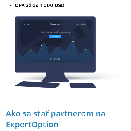
CPA až do 1 000 USD
Ako sa stať partnerom na
ExpertOption