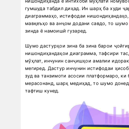
нишондиҳанда ё интихоби мӯҳлати номуво
гумшуда табдил диҳад. Ин шарҳ ба худи ҷа
диаграммаҳо, истифодаи нишондиҳандаҳо, 
мавқеъҳо ва анҷом додани савдо, то шумо
зинда ё намоишӣ гузаред.
Шумо дастурҳои зина ба зина барои ҷойги
нишондиҳандаҳои диаграмма, тафсири тас
мӯҳлат, инчунин санҷишҳои амалии идорак
мегиред. Дастур инчунин истифодаи ҳисоб
зуд ва танзимоти асосии платформаро, ки 
мерасонанд, шарҳ медиҳад, то шумо донед
тафтиш кунед.