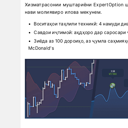
Хизматрасонии муштариёни ExpertOption ш
нави молиявиро илова мекунем.
Воситаҳои таҳлили техникӣ: 4 намуди д
Савдои иҷтимоӣ: аҳдҳоро дар саросари 
Зиёда аз 100 дороиҳо, аз ҷумла саҳмияҳ
McDonald's