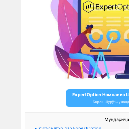
ExpertOption Номнавис 
Барои Шурӯъкунанд
Мундариҷ
Хусусиятҳо дар ExpertOption