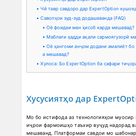
Чӣ тавр савдоро дар ExpertOption кушое
Саволҳои зуд-зуд додашаванда (FAQ)
Оё фоидаи ман ҳисоб карда мешавад?
Маблағи ҳадди ақали сармоягузорӣ ма
Оё ҳангоми анҷом додани амалиёт бо 
а мешавад?
Хулоса: Бо ExpertOption ба сафари тиҷо
Хусусиятҳо дар ExpertOpt
Мо бо истифода аз технологияҳои муосир
иҷрои фармоишҳо таъхир вуҷуд надорад в
мешаванд. Платформаи савдои мо шабонарӯ