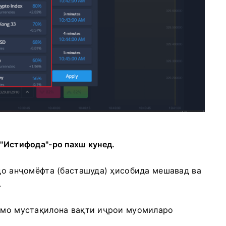
 "Истифода"-ро пахш кунед.
вдо анҷомёфта (басташуда) ҳисобида мешавад ва
.
шумо мустақилона вақти иҷрои муомиларо