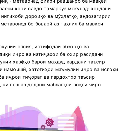
фиқ - метавонад фикри равшанро ба мавқеи
раёни кори савдо тамаркуз мекунад: хондани
интихоби дороиҳо ва мӯҳлатҳо, андозагирии
 метавонед бо боварӣ аз таҳлил ба мавқеи
ркунии опсия, истифодаи абзорҳо ва
диқи иҷро ва натиҷаҳои ба охир расидани
унии хавфҳо барои маҳдуд кардани таъсир
и намоишӣ, хатогиҳои маъмулии иҷро ва ислоҳи
ба иҷрои тиҷорат ва пардохтҳо таъсир
, ки пеш аз додани маблағҳои воқеӣ чиро