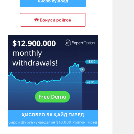
Ҳисоб кушоед
Бонуси ройгон
ҲИСОБРО БА ҚАЙД ГИРЕД
Барои Шурӯъкунандагон $10,000 Ройгон Гиред