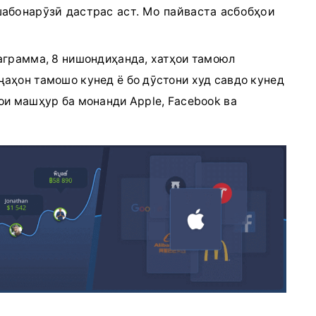
абонарӯзӣ дастрас аст. Мо пайваста асбобҳои
иаграмма, 8 нишондиҳанда, хатҳои тамоюл
ҷаҳон тамошо кунед ё бо дӯстони худ савдо кунед
ои машҳур ба монанди Apple, Facebook ва