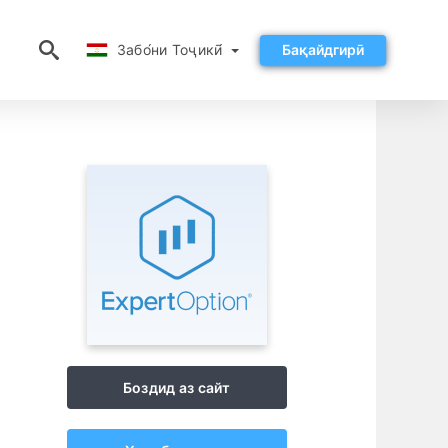
Забо́ни Тоҷикӣ́
Забо́ни Тоҷикӣ́
Бақайдгирӣ
Боздид аз сайт