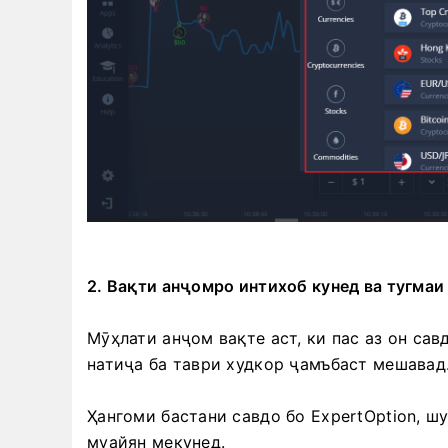
2. Вақти анҷомро интихоб кунед ва тугмаи
Мӯҳлати анҷом вақте аст, ки пас аз он са
натиҷа ба таври худкор ҷамъбаст мешавад
Ҳангоми бастани савдо бо ExpertOption, 
муайян мекунед.