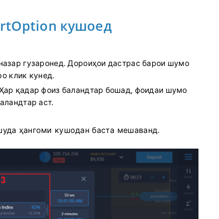
ertOption кушоед
назар гузаронед. Дороиҳои дастрас барои шумо
ро клик кунед.
Ҳар қадар фоиз баландтар бошад, фоидаи шумо
аландтар аст.
уда ҳангоми кушодан баста мешаванд.