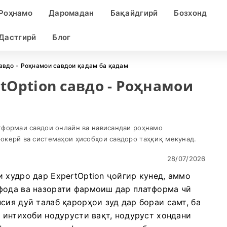
Роҳнамо
Даромадан
Бақайдгирӣ
Бозхонд
 Дастгирӣ
Блог
савдо - Роҳнамои савдои қадам ба қадам
tOption савдо - Роҳнамои
тформаи савдои онлайн ва нависандаи роҳнамо
окерӣ ва системаҳои ҳисобҳои савдоро таҳқиқ мекунад.
28/07/2026
 худро дар ExpertOption ҷойгир кунед, аммо
фода ва назорати фармоиш дар платформа чӣ
сия дуӣ талаб қарорҳои зуд дар бораи самт, ба
- интихоби нодурусти вақт, нодуруст хондани