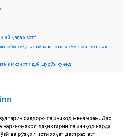
д
н чӣ қадар аст?
ҳисоби тиҷоратии ман ягон комиссия ситонид
рати имконоти дуӣ шурӯъ кунед
ion
 зудтарин савдоро пешниҳод менамоем. Дар
а нархномаҳои дақиқтарин пешниҳод карда
зӣ ва рӯзҳои истироҳат дастрас аст.