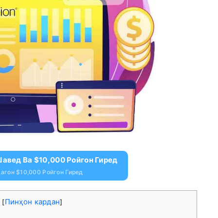
Шавед Ва $10,000 Ройгон Гиред
агон $10,000 Ройгон Гиред
а
Пинҳон кардан
[
]