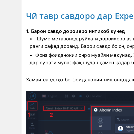
Чӣ тавр савдоро дар Exp
1. Барои савдо дороиеро интихоб кунед
Шумо метавонед рӯйхати дороиҳоро аз 
ранги сафед доранд. Барои савдо бо он, он
Фоиз фоиданокии онро муайян мекунад. 
дар сурати муваффақ шудан ҳамон қадар б
Ҳамаи савдоҳо бо фоиданокии нишондодаш