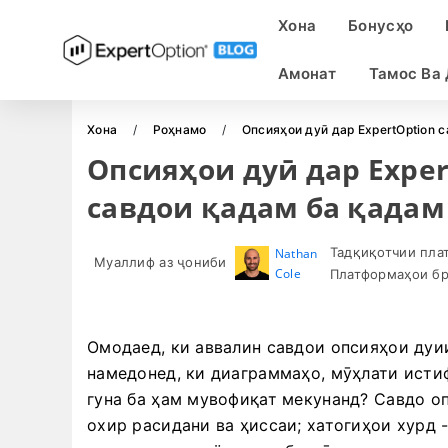
Хона
Бонусҳо
Амонат
Тамос Ва
Хона
Роҳнамо
Опсияҳои дуӣ дар ExpertOption 
Опсияҳои дуӣ дар Exper
савдои қадам ба қадам
Тадқиқотчии пла
Nathan
Муаллиф аз ҷониби
Cole
Платформаҳои бр
Омодаед, ки аввалин савдои опсияҳои дуии
намедонед, ки диаграммаҳо, мӯҳлати исти
гуна ба ҳам мувофиқат мекунанд? Савдо оп
охир расидани ва ҳиссаи; хатогиҳои хурд 