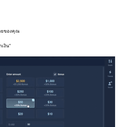
)
ขายของคุณ
กเงิน”