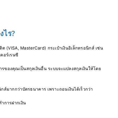
างไร?
ต (VISA, MasterCard) กระเป๋าเงินอิเล็กทรอนิกส์ เช่น
คอร์เรนซี
รของคุณเป็นสกุลเงินอื่น ระบบจะแปลงสกุลเงินให้โดย
ิกส์มากกว่าบัตรธนาคาร เพราะถอนเงินได้เร็วกว่า
ณทำการฝากเงิน