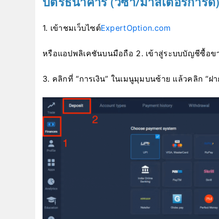
บัตรธนาคาร (วีซ่า/มาสเตอร์การ์ด
1. เข้าชม
เว็บไซต์
ExpertOption.com
หรือแอปพลิเคชันบนมือถือ 2. เข้าสู่ระบบบัญชีซื้อ
3. คลิกที่ “การเงิน” ในเมนูมุมบนซ้าย แล้วคลิก “ฝา