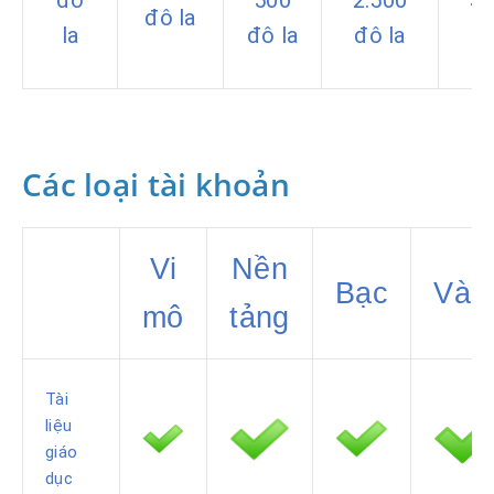
đô
500
2.500
5.
đô la
la
đô la
đô la
đô
Các loại tài khoản
Vi
Nền
Bạc
Vàn
mô
tảng
Tài
liệu
giáo
dục