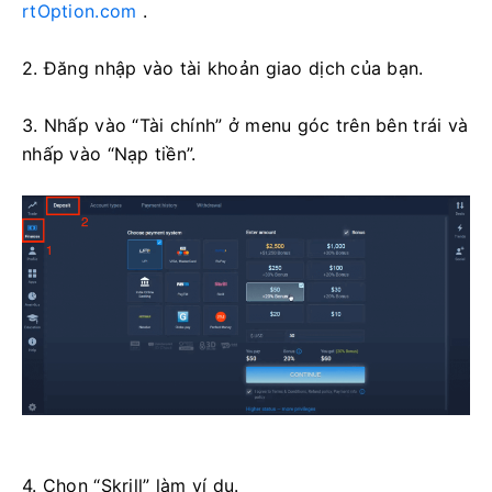
rtOption.com
.
2. Đăng nhập vào tài khoản giao dịch của bạn.
3. Nhấp vào “Tài chính” ở menu góc trên bên trái và
nhấp vào “Nạp tiền”.
4. Chọn “Skrill” làm ví dụ.