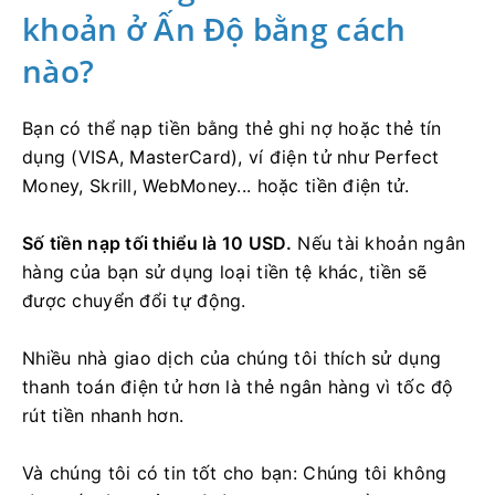
khoản ở Ấn Độ bằng cách
nào?
Bạn có thể nạp tiền bằng thẻ ghi nợ hoặc thẻ tín
dụng (VISA, MasterCard), ví điện tử như Perfect
Money, Skrill, WebMoney... hoặc tiền điện tử.
Số tiền nạp tối thiểu là 10 USD.
Nếu tài khoản ngân
hàng của bạn sử dụng loại tiền tệ khác, tiền sẽ
được chuyển đổi tự động.
Nhiều nhà giao dịch của chúng tôi thích sử dụng
thanh toán điện tử hơn là thẻ ngân hàng vì tốc độ
rút tiền nhanh hơn.
Và chúng tôi có tin tốt cho bạn: Chúng tôi không