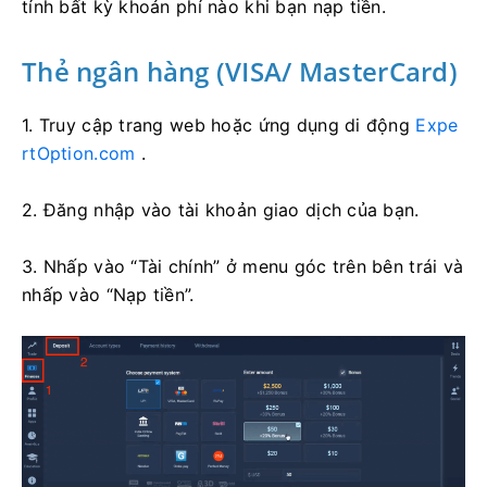
tính bất kỳ khoản phí nào khi bạn nạp tiền.
Thẻ ngân hàng (VISA/ MasterCard)
1. Truy cập trang web hoặc ứng dụng di động
Expe
rtOption.com
.
2. Đăng nhập vào tài khoản giao dịch của bạn.
3. Nhấp vào “Tài chính” ở menu góc trên bên trái và
nhấp vào “Nạp tiền”.