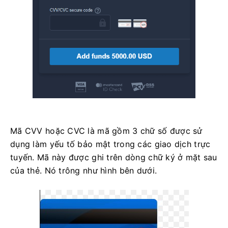
Mã CVV hoặc CVC là mã gồm 3 chữ số được sử
dụng làm yếu tố bảo mật trong các giao dịch trực
tuyến. Mã này được ghi trên dòng chữ ký ở mặt sau
của thẻ. Nó trông như hình bên dưới.