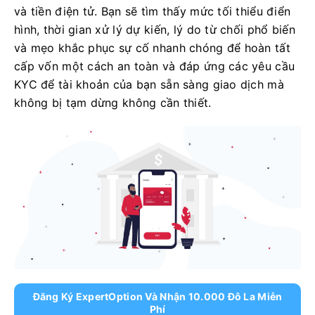
và tiền điện tử. Bạn sẽ tìm thấy mức tối thiểu điển
hình, thời gian xử lý dự kiến, lý do từ chối phổ biến
và mẹo khắc phục sự cố nhanh chóng để hoàn tất
cấp vốn một cách an toàn và đáp ứng các yêu cầu
KYC để tài khoản của bạn sẵn sàng giao dịch mà
không bị tạm dừng không cần thiết.
Đăng Ký ExpertOption Và Nhận 10.000 Đô La Miễn
Phí