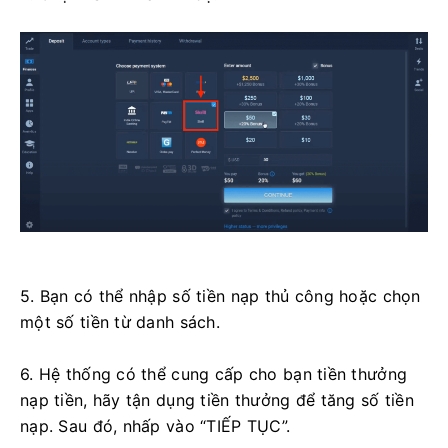
5. Bạn có thể nhập số tiền nạp thủ công hoặc chọn
một số tiền từ danh sách.
6. Hệ thống có thể cung cấp cho bạn tiền thưởng
nạp tiền, hãy tận dụng tiền thưởng để tăng số tiền
nạp. Sau đó, nhấp vào “TIẾP TỤC”.