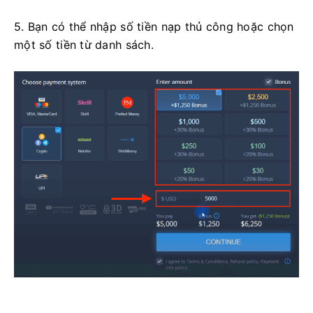
5. Bạn có thể nhập số tiền nạp thủ công hoặc chọn
một số tiền từ danh sách.