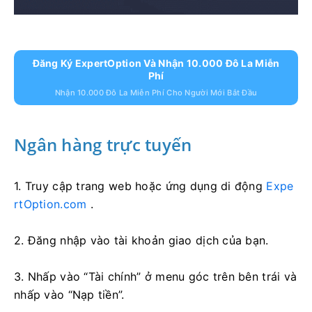
Đăng Ký ExpertOption Và Nhận 10.000 Đô La Miễn
Phí
Nhận 10.000 Đô La Miễn Phí Cho Người Mới Bắt Đầu
Ngân hàng trực tuyến
1. Truy cập trang web hoặc ứng dụng di động
Expe
rtOption.com
.
2. Đăng nhập vào tài khoản giao dịch của bạn.
3. Nhấp vào “Tài chính” ở menu góc trên bên trái và
nhấp vào “Nạp tiền”.