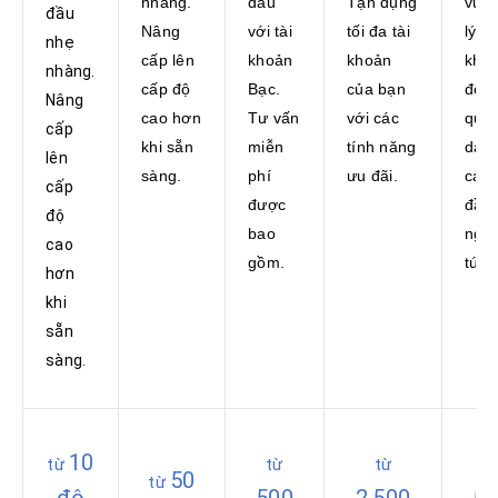
nhàng.
đầu
Tận dụng
vụ 
đầu
Nâng
với tài
tối đa tài
lý tà
nhẹ
cấp lên
khoản
khoản
kho
nhàng.
cấp độ
Bạc.
của bạn
độc
Nâng
cao hơn
Tư vấn
với các
quy
cấp
khi sẵn
miễn
tính năng
dàn
lên
sàng.
phí
ưu đãi.
các 
cấp
được
đầu 
độ
bao
ngh
cao
gồm.
túc.
hơn
khi
sẵn
sàng.
10
từ
từ
từ
50
từ