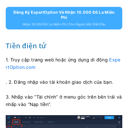
Đăng Ký ExpertOption Và Nhận 10.000 Đô La Miễn
Phí
Nhận 10.000 Đô La Miễn Phí Cho Người Mới Bắt Đầu
Tiền điện tử
1. Truy cập
trang web hoặc ứng dụng di động
Expe
rtOption.com
. 2. Đăng nhập vào tài khoản giao dịch của bạn.
3. Nhấp vào “Tài chính” ở menu góc trên bên trái và
nhấp vào “Nạp tiền”.