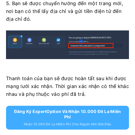
5. Bạn sẽ được chuyển hướng đến một trang mới,
nơi bạn có thể lấy địa chỉ và gửi tiền điện tử đến
địa chỉ đó.
Thanh toán của bạn sẽ được hoàn tất sau khi được
mạng lưới xác nhận. Thời gian xác nhận có thể khác
nhau và phụ thuộc vào phí đã trả.
Đăng Ký ExpertOption Và Nhận 10.000 Đô La Miễn
Phí
Nhận 10.000 Đô La Miễn Phí Cho Người Mới Bắt Đầu