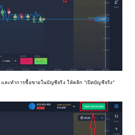
และทำการซื้อขายในบัญชีจริง ให้คลิก "เปิดบัญชีจริง"