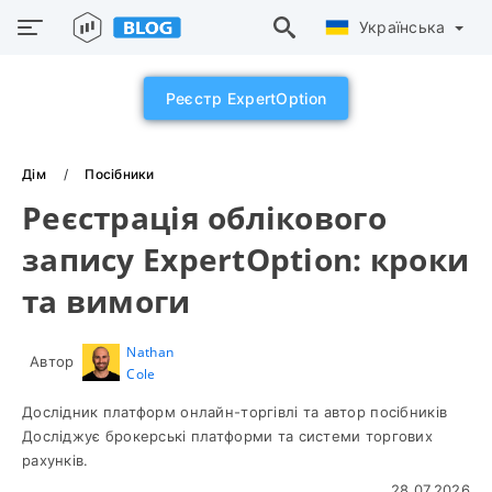
Українська
Реєстр ExpertOption
Дім
Посібники
Реєстрація облікового
запису ExpertOption: кроки
та вимоги
Nathan
Автор
Cole
Дослідник платформ онлайн-торгівлі та автор посібників
Досліджує брокерські платформи та системи торгових
рахунків.
28.07.2026