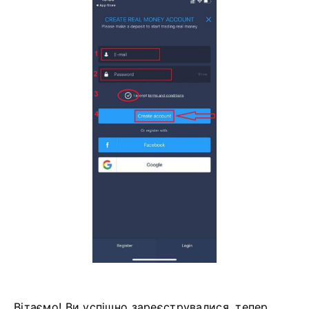
Вітаємо! Ви успішно зареєструвалися, тепер