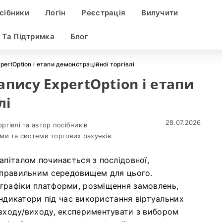
сібники
Логін
Реєстрація
Вилучити
 Та Підтримка
Блог
pertOption і етапи демонстраційної торгівлі
апису ExpertOption і етапи
лі
28.07.2026
гівлі та автор посібників
ми та системи торгових рахунків.
апіталом починається з послідовної,
є правильним середовищем для цього.
графіки платформи, розміщення замовлень,
 індикатори під час використання віртуальних
входу/виходу, експериментувати з вибором