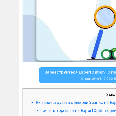
Зареєструйтеся ExpertOption І От
Отримайте $10 000 Б
Зміс
Як зареєструвати обліковий запис на Ex
Почніть торгівлю на ExpertOption одн