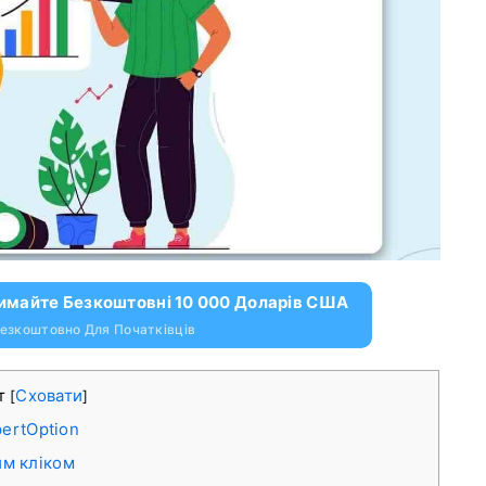
римайте Безкоштовні 10 000 Доларів США
езкоштовно Для Початківців
т
Сховати
[
]
pertOption
им кліком