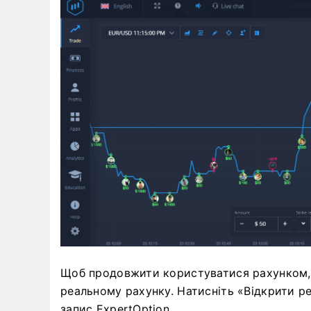
Щоб продовжити користуватися рахунком, з
реальному рахунку. Натисніть «Відкрити р
запис ExpertOption.