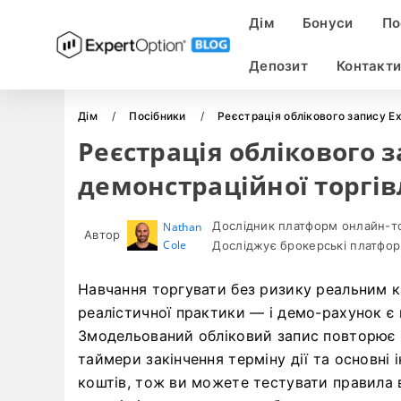
Дім
Бонуси
По
Депозит
Контакти
Дім
Посібники
Реєстрація облікового запису Ex
Реєстрація облікового з
демонстраційної торгів
Дослідник платформ онлайн-тор
Nathan
Автор
Cole
Досліджує брокерські платфор
Навчання торгувати без ризику реальним к
реалістичної практики — і демо-рахунок 
Змодельований обліковий запис повторює 
таймери закінчення терміну дії та основні
коштів, тож ви можете тестувати правила 