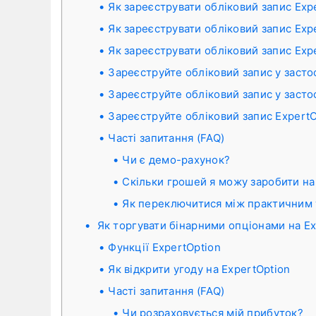
Як зареєструвати обліковий запис Ex
Як зареєструвати обліковий запис Exp
Як зареєструвати обліковий запис Exp
Зареєструйте обліковий запис у засто
Зареєструйте обліковий запис у засто
Зареєструйте обліковий запис ExpertO
Часті запитання (FAQ)
Чи є демо-рахунок?
Скільки грошей я можу заробити на
Як переключитися між практичним 
Як торгувати бінарними опціонами на Ex
Функції ExpertOption
Як відкрити угоду на ExpertOption
Часті запитання (FAQ)
Чи розраховується мій прибуток?