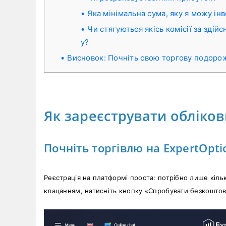
Яка мінімальна сума, яку я можу ін
Чи стягуються якісь комісії за здій
у?
Висновок: Почніть свою торгову подорож
Як зареєструвати обліков
Почніть торгівлю на ExpertOpt
Реєстрація на платформі проста: потрібно лише кіль
клацанням, натисніть кнопку «Спробувати безкошто