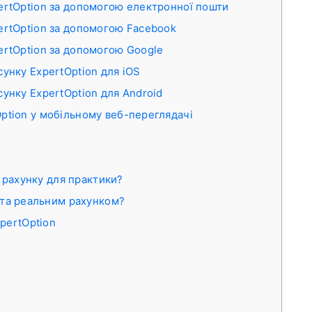
pertOption за допомогою електронної пошти
ertOption за допомогою Facebook
ertOption за допомогою Google
сунку ExpertOption для iOS
сунку ExpertOption для Android
ption у мобільному веб-переглядачі
 рахунку для практики?
та реальним рахунком?
pertOption