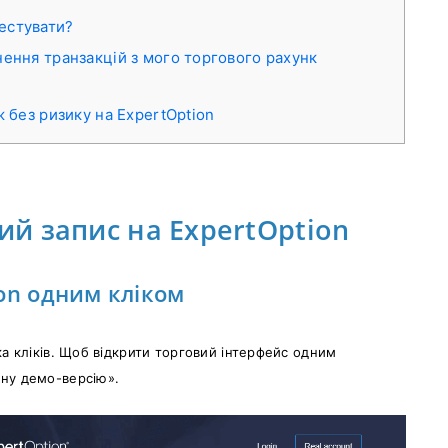
вестувати?
снення транзакцій з мого торгового рахунк
 без ризику на ExpertOption
ий запис на ExpertOption
ion одним кліком
ка кліків. Щоб відкрити торговий інтерфейс одним
вну демо-версію».