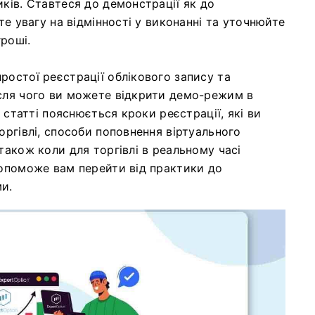
ків. Ставтеся до демонстрації як до
те увагу на відмінності у виконанні та уточнюйте
гроші.
ростої реєстрації облікового запису та
сля чого ви можете відкрити демо-режим в
й статті пояснюється кроки реєстрації, які ви
оргівлі, способи поповнення віртуального
також коли для торгівлі в реальному часі
допоможе вам перейти від практики до
ми.