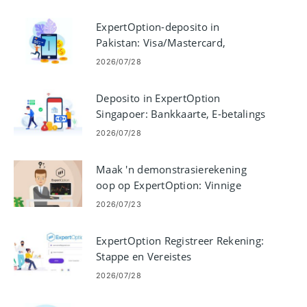
ExpertOption-deposito in
Pakistan: Visa/Mastercard,
E‑Payments & Crypto
2026/07/28
Deposito in ExpertOption
Singapoer: Bankkaarte, E-betalings
en Crypto
2026/07/28
Maak 'n demonstrasierekening
oop op ExpertOption: Vinnige
opstellingstappe
2026/07/23
ExpertOption Registreer Rekening:
Stappe en Vereistes
2026/07/28