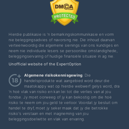
Hierdie publikasie is 'n bemarkingskommunikasie en vorm
nie beleggingsadvies of navorsing nie. Die inhoud daarvan
verteenwoordig die algemene sienings van ons kundiges en
neem nie individuele lesers se persoonlike omstandighede,
beleggingservaring of huidige finansiële situasie in ag nie.
Unofficial website of the ExpertOption
Algemene risikokennisgewing
: Die
handelsprodukte wat aangebied word deur die
maatskappy wat op hierdie webwerf gelys word, dra
'n hoë vlak van risiko en kan lei tot die verlies van al jou
fondse. Jy moet oorweeg of jy kan bekostig om die hoë
risiko te neem om jou geld te verloor. Voordat jy besluit om
handel te dryf, moet jy seker maak dat jy die betrokke
risiko's verstaan ​​en met inagneming van jou
beleggingsdoelwitte en vlak van ervaring.