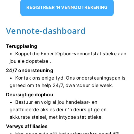
REGISTREER 'N VENNOOTREKENING
Vennote-dashboard
Terugplasing
Koppel die ExpertOption-vennootstatistieke aan
jou eie dopstelsel.
24/7 ondersteuning
Kontak ons ​​enige tyd. Ons ondersteuningspan is
gereed om te help 24/7, dwarsdeur die week.
Deursigtige dophou
Bestuur en volg al jou handelaar- en
geaffilieerde aksies deur 'n deursigtige en
akkurate stelsel, met intydse statistieke.
Verwys affiliasies
Hou verwysde affiliasies dop en kry vanaf 5%