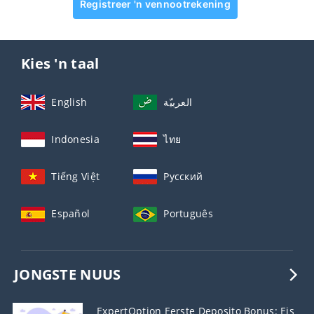
Registreer 'n vennootrekening
Kies 'n taal
English
العربيّة
Indonesia
ไทย
Tiếng Việt
Русский
Español
Português
JONGSTE NUUS
ExpertOption Eerste Deposito Bonus: Eis