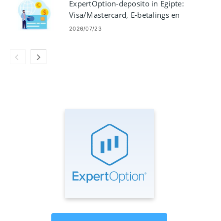
ExpertOption-deposito in Egipte:
Visa/Mastercard, E-betalings en
Crypto
2026/07/23