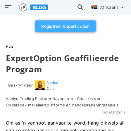
Afrikaans
Registreer ExpertOption
Huis
ExpertOption Geaffilieerde
Program
Nathan
Geskryf deur
Cole
Aanlyn Trading Platform Navorser en Gidsskrywer
Ondersoek makelaarsplatforms en handelsrekeningstelsels.
2026/07/23
Om as 'n vennoot aanvaar te word, hang dikwels af
van korrekte aanboord, nie net bevordering nie.