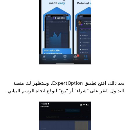
بعد ذلك، افتح تطبيق ExpertOption، وستظهر لك منصة
التداول. انقر على "شراء" أو "بيع" لتوقع اتجاه الرسم البياني.