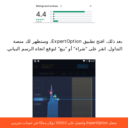
بعد ذلك، افتح تطبيق ExpertOption، وستظهر لك منصة
التداول. انقر على "شراء" أو "بيع" لتوقع اتجاه الرسم البياني.
سجل ExpertOption واحصل على 10000 دولار مجانًا في حساب تجريبي