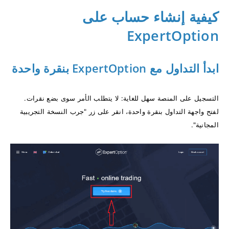
كيفية إنشاء حساب على
ExpertOption
ابدأ التداول مع ExpertOption بنقرة واحدة
التسجيل على المنصة سهل للغاية: لا يتطلب الأمر سوى بضع نقرات.
لفتح واجهة التداول بنقرة واحدة، انقر على زر "جرب النسخة التجريبية
المجانية".