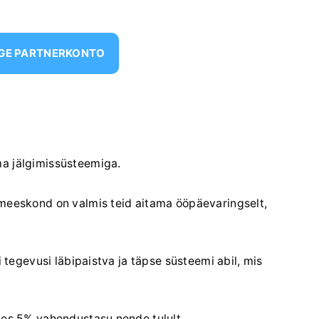
IGE PARTNERKONTO
ma jälgimissüsteemiga.
imeeskond on valmis teid aitama ööpäevaringselt,
i tegevusi läbipaistva ja täpse süsteemi abil, mis
tes 5% vahendustasu nende tulult.