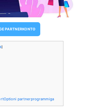
IGE PARTNERKONTO
a
]
ertOptioni partnerprogrammiga