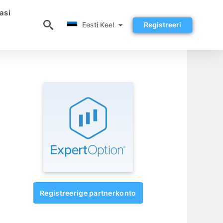
asi
Eesti Keel
Eesti Keel
Registreeri
Registreerige partnerkonto