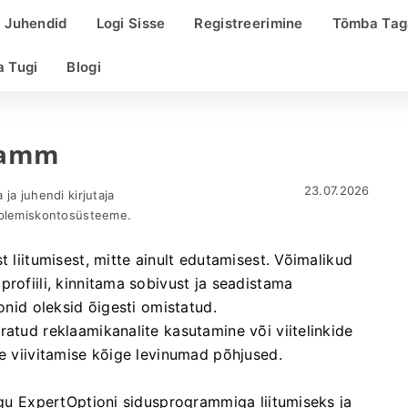
Juhendid
Logi Sisse
Registreerimine
Tõmba Tag
a Tugi
Blogi
ramm
23.07.2026
ja juhendi kirjutaja
uplemiskontosüsteeme.
t liitumisest, mitte ainult edutamisest. Võimalikud
rofiili, kinnitama sobivust ja seadistama
onid oleksid õigesti omistatud.
ratud reklaamikanalite kasutamine või viitelinkide
te viivitamise kõige levinumad põhjused.
oogu ExpertOptioni sidusprogrammiga liitumiseks ja