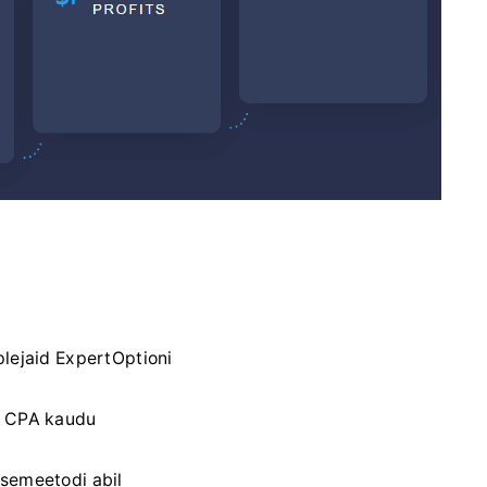
plejaid ExpertOptioni
i CPA kaudu
ksemeetodi abil