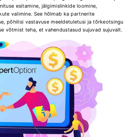
ituse esitamine, jälgimislinkide loomine,
kute valimine. See hõlmab ka partnerite
se, põhilisi vastavuse meeldetuletusi ja tõrkeotsingu
 võtmist teha, et vahendustasud sujuvad sujuvalt.