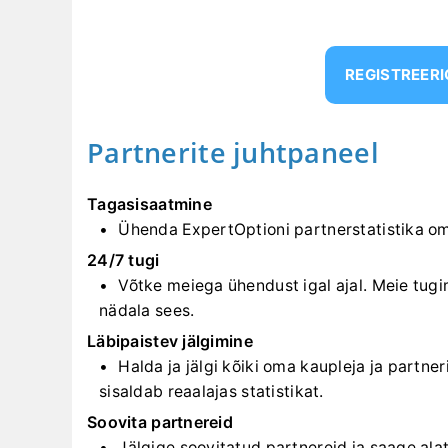
REGISTREER
Partnerite juhtpaneel
Tagasisaatmine
Ühenda ExpertOptioni partnerstatistika o
24/7 tugi
Võtke meiega ühendust igal ajal. Meie tug
nädala sees.
Läbipaistev jälgimine
Halda ja jälgi kõiki oma kaupleja ja partner
sisaldab reaalajas statistikat.
Soovita partnereid
Jälgige soovitatud partnereid ja saage ala