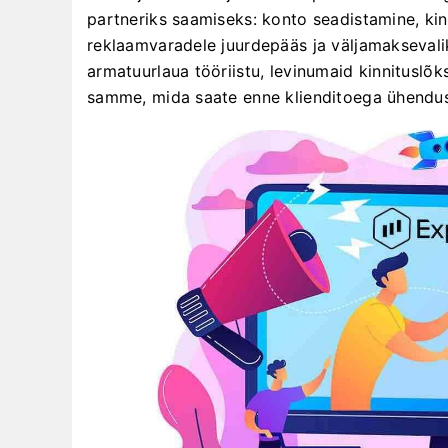
partneriks saamiseks: konto seadistamine, kinn
reklaamvaradele juurdepääs ja väljamaksevali
armatuurlaua tööriistu, levinumaid kinnituslõk
samme, mida saate enne klienditoega ühenduse