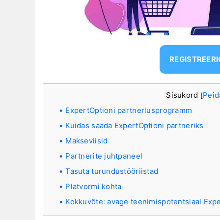
REGISTREER
Sisukord
Peid
[
ExpertOptioni partnerlusprogramm
Kuidas saada ExpertOptioni partneriks
Makseviisid
Partnerite juhtpaneel
Tasuta turundustööriistad
Platvormi kohta
Kokkuvõte: avage teenimispotentsiaal Exp