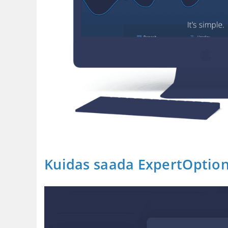
Kuidas saada ExpertOption