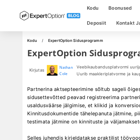
Kodu
Boonused
Deposiit
Kontakt J
Kodu
ExpertOption Sidusprogramm
ExpertOption Sidusprog
Veebikaubandusplatvormi uurija 
Nathan
Kirjutas
Cole
Uurib maakleriplatvorme ja ka
Partnerina aktsepteerimine sõltub sageli õiges
sidusettevõtted peavad registreerima partnerip
usaldusväärse jälgimise, et klikid ja konversio
Kinnitusdokumentide tähelepanuta jätmine, pii
testimata jätmine on kinnituste ja väljamakse
Selles juhendis kirjeldatakse praktilist tööv