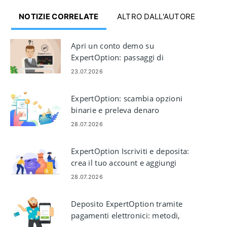
NOTIZIE CORRELATE
ALTRO DALL'AUTORE
Apri un conto demo su
ExpertOption: passaggi di
configurazione rapidi
23.07.2026
ExpertOption: scambia opzioni
binarie e preleva denaro
28.07.2026
ExpertOption Iscriviti e deposita:
crea il tuo account e aggiungi
fondi
28.07.2026
Deposito ExpertOption tramite
pagamenti elettronici: metodi,