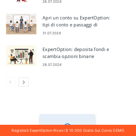
limiti e tempi di elaborazione
28.07.2026
Apri un conto su ExpertOption:
tipi di conto e passaggi di
configurazione
31.07.2026
ExpertOption: deposita fondi e
scambia opzioni binarie
28.07.2026
Registrati ExpertOption Ricevi $ 10.000 Gratis Sul Conto DEMO