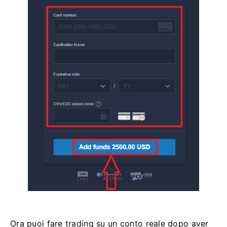
Ora puoi fare trading su un conto reale dopo aver