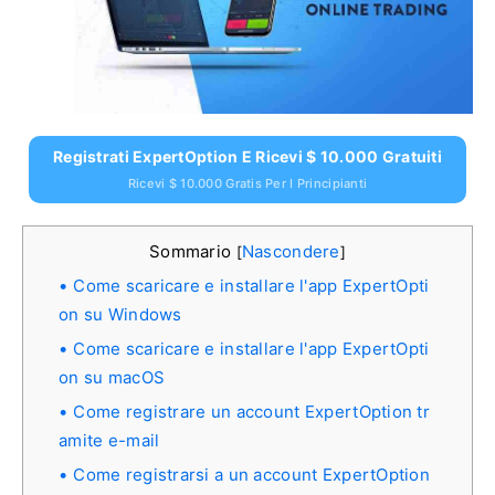
Registrati ExpertOption E Ricevi $ 10.000 Gratuiti
Ricevi $ 10.000 Gratis Per I Principianti
Sommario
Nascondere
[
]
Come scaricare e installare l'app ExpertOpti
on su Windows
Come scaricare e installare l'app ExpertOpti
on su macOS
Come registrare un account ExpertOption tr
amite e-mail
Come registrarsi a un account ExpertOption