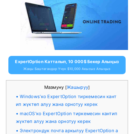
ExpertOption Катталып, 10 000$ Бекер Алыңыз
Жаңы Баштагандар Үчүн $10,000 Акысыз Алыңыз
Мазмуну
Жашыруу
[
]
Windows'ко ExpertOption тиркемесин кант
ип жүктөп алуу жана орнотуу керек
macOS'ко ExpertOption тиркемесин кантип
жүктөп алуу жана орнотуу керек
Электрондук почта аркылуу ExpertOption а