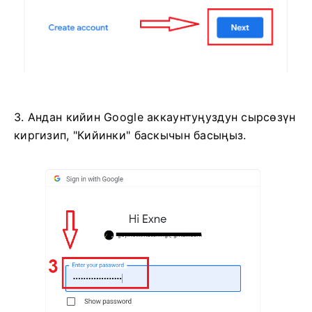
3. Андан кийин Google аккаунтуңуздун сырсөзүн
киргизип, "Кийинки" баскычын басыңыз.