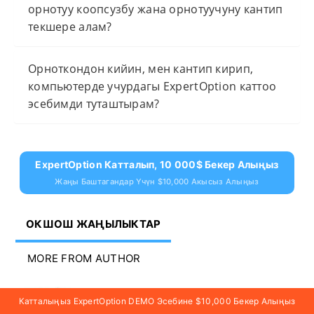
орнотуу коопсузбу жана орнотуучуну кантип
текшере алам?
Орноткондон кийин, мен кантип кирип,
компьютерде учурдагы ExpertOption каттоо
эсебимди туташтырам?
ExpertOption Катталып, 10 000$ Бекер Алыңыз
Жаңы Баштагандар Үчүн $10,000 Акысыз Алыңыз
ОКШОШ ЖАҢЫЛЫКТАР
MORE FROM AUTHOR
ExpertOption депозити VISA &
Катталыңыз ExpertOption DEMO Эсебине $10,000 Бекер Алыңыз
MasterCard аркылуу —