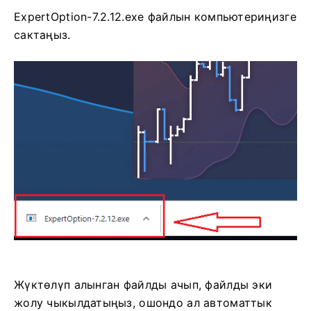
ExpertOption-7.2.12.exe файлын компьютериңизге
сактаңыз.
Жүктөлүп алынган файлды ачып, файлды эки
жолу чыкылдатыңыз, ошондо ал автоматтык