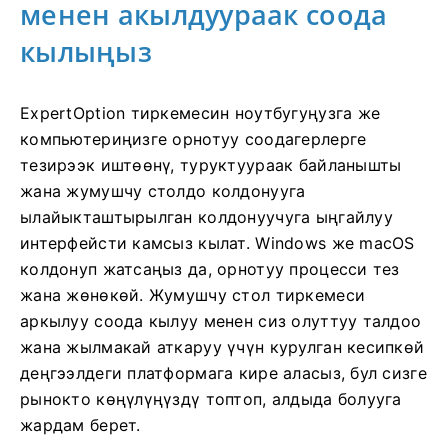
менен акылдуураак соода
кылыңыз
ExpertOption тиркемесин ноутбугуңузга же
компьютериңизге орнотуу соодагерлерге
тезирээк иштөөнү, туруктуураак байланышты
жана жумушчу столдо колдонууга
ылайыкташтырылган колдонуучуга ыңгайлуу
интерфейсти камсыз кылат. Windows же macOS
колдонуп жатсаңыз да, орнотуу процесси тез
жана жөнөкөй. Жумушчу стол тиркемеси
аркылуу соода кылуу менен сиз олуттуу талдоо
жана жылмакай аткаруу үчүн курулган кесипкөй
деңгээлдеги платформага кире аласыз, бул сизге
рынокто көңүлүңүздү топтоп, алдыда болууга
жардам берет.