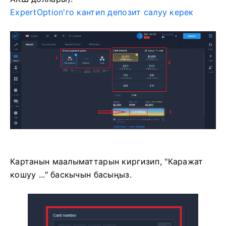
ExpertOption'го кантип депозит салуу керек
Картанын маалыматтарын киргизип, "Каражат
кошуу ..." баскычын басыңыз.