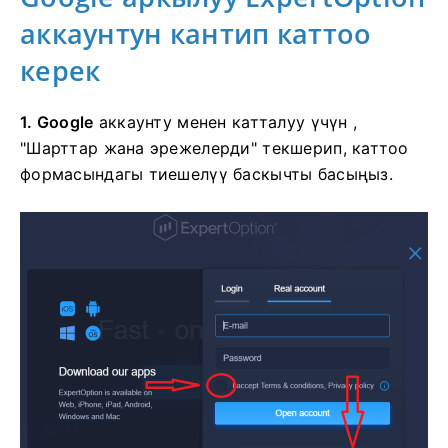
аккаунтун кантип каттоо
керек
1. Google
аккаунту менен катталуу үчүн
,
"Шарттар жана эрежелерди" текшерип, каттоо
формасындагы тиешелүү баскычты басыңыз.