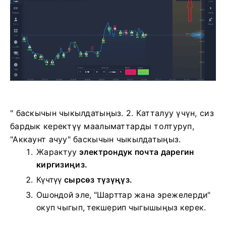
" баскычын чыкылдатыңыз. 2. Катталуу үчүн, сиз
бардык керектүү маалыматтарды толтуруп,
"Аккаунт ачуу" баскычын чыкылдатыңыз.
Жарактуу
электрондук почта дарегин
киргизиңиз.
Күчтүү
сырсөз түзүңүз.
Ошондой эле, "Шарттар жана эрежелерди"
окуп чыгып, текшерип чыгышыңыз керек.