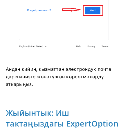
Андан кийин, кызматтан электрондук почта
дарегиңизге жөнөтүлгөн көрсөтмөлөрдү
аткарыңыз.
Жыйынтык: Иш
тактаңыздагы ExpertOption