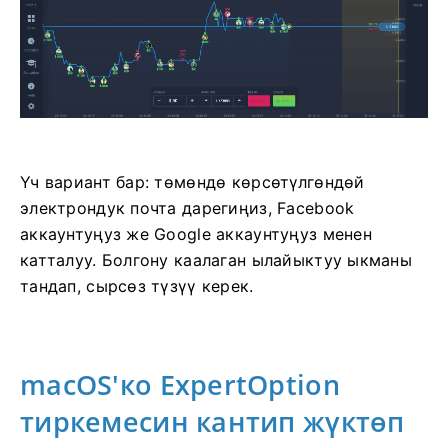
Үч вариант бар: төмөндө көрсөтүлгөндөй
электрондук почта дарегиңиз, Facebook
аккаунтуңуз же Google аккаунтуңуз менен
катталуу. Болгону каалаган ылайыктуу ыкманы
тандап, сырсөз түзүү керек.
macOS'ко ExpertOption
тиркемесин кантип жүктөп