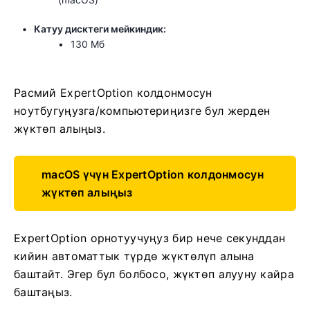
Катуу дисктеги мейкиндик:
130 Мб
Расмий ExpertOption колдонмосун
ноутбугуңузга/компьютериңизге бул жерден
жүктөп алыңыз.
macOS үчүн ExpertOption колдонмосун
жүктөп алыңыз
ExpertOption орнотуучуңуз бир нече секунддан
кийин автоматтык түрдө жүктөлүп алына
баштайт. Эгер бул болбосо, жүктөп алууну кайра
баштаңыз.