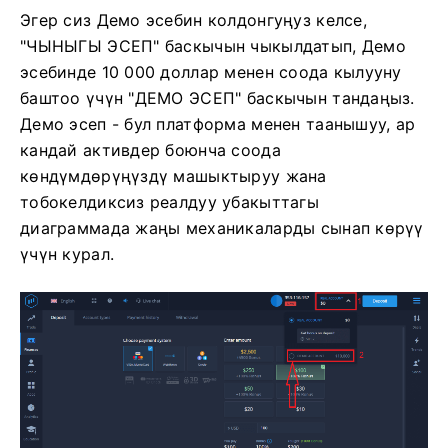
Эгер сиз Демо эсебин колдонгуңуз келсе,
"ЧЫНЫГЫ ЭСЕП" баскычын чыкылдатып, Демо
эсебинде 10 000 доллар менен соода кылууну
баштоо үчүн "ДЕМО ЭСЕП" баскычын тандаңыз.
Демо эсеп - бул платформа менен таанышуу, ар
кандай активдер боюнча соода
көндүмдөрүңүздү машыктыруу жана
тобокелдиксиз реалдуу убакыттагы
диаграммада жаңы механикаларды сынап көрүү
үчүн курал.