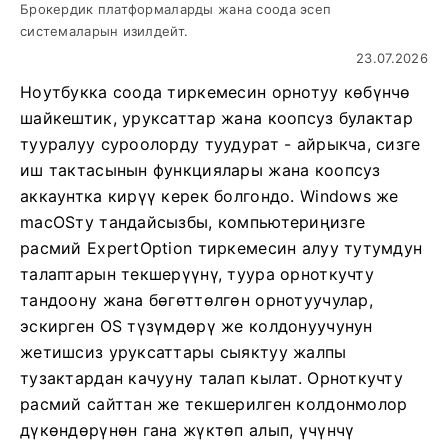
Брокердик платформаларды жана соода эсеп
системаларын изилдейт.
23.07.2026
Ноутбукка соода тиркемесин орнотуу көбүнчө
шайкештик, уруксаттар жана коопсуз булактар ​​
тууралуу суроолорду туудурат - айрыкча, сизге
иш тактасынын функциялары жана коопсуз
аккаунтка кирүү керек болгондо. Windows же
macOSту тандайсызбы, компьютериңизге
расмий ExpertOption тиркемесин алуу тутумдун
талаптарын текшерүүнү, туура орноткучту
тандоону жана бөгөттөлгөн орнотуучулар,
эскирген OS түзүмдөрү же колдонуучунун
жетишсиз уруксаттары сыяктуу жалпы
тузактардан качууну талап кылат. Орноткучту
расмий сайттан же текшерилген колдонмолор
дүкөндөрүнөн гана жүктөп алып, үчүнчү