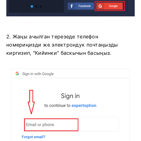
2. Жаңы ачылган терезеде телефон
номериңизди же электрондук почтаңызды
киргизип, "Кийинки" баскычын басыңыз.