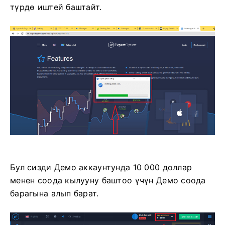
түрдө иштей баштайт.
Бул сизди Демо аккаунтунда 10 000 доллар
менен соода кылууну баштоо үчүн Демо соода
барагына алып барат.