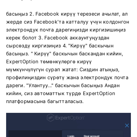
басыңыз
2. Facebook кирүү терезеси ачылат, ал
жерде сиз Facebook'та катталуу үчүн колдонгон
электрондук почта дарегиңизди киргизишиңиз
керек болот
3. Facebook аккаунтуңуздан
сырсөздү киргизиңиз
4. "Кирүү" баскычын
басыңыз. "
Кирүү" баскычын баскандан кийин,
ExpertOption төмөнкүлөргө кирүү
мүмкүнчүлүгүн сурап жатат: Сиздин атыңыз,
профилиңиздин сүрөтү жана электрондук почта
дареги. "Улантуу..." баскычын басыңыз
Андан
кийин, сиз автоматтык түрдө ExpertOption
платформасына багытталасыз.