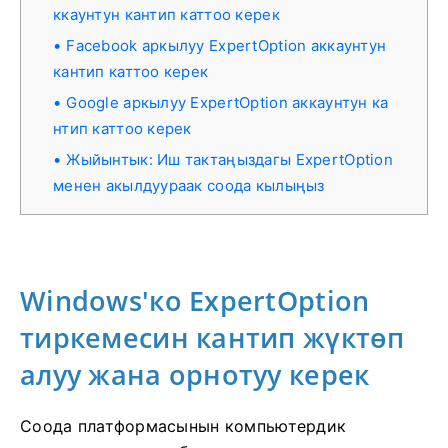
ккаунтун кантип каттоо керек
Facebook аркылуу ExpertOption аккаунтун
кантип каттоо керек
Google аркылуу ExpertOption аккаунтун ка
нтип каттоо керек
Жыйынтык: Иш тактаңыздагы ExpertOption
менен акылдуураак соода кылыңыз
Windows'ко ExpertOption
тиркемесин кантип жүктөп
алуу жана орнотуу керек
Соода платформасынын компьютердик