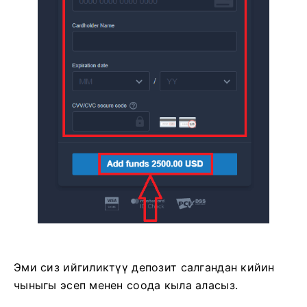
Эми сиз ийгиликтүү депозит салгандан кийин
чыныгы эсеп менен соода кыла аласыз.