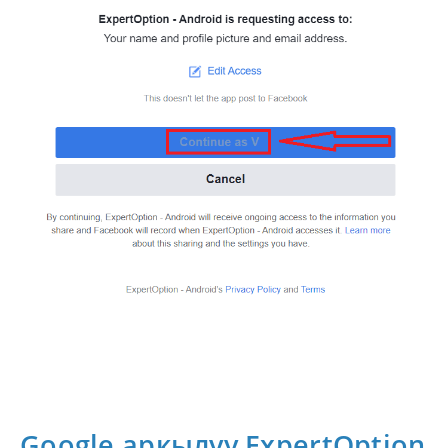
Google аркылуу ExpertOption