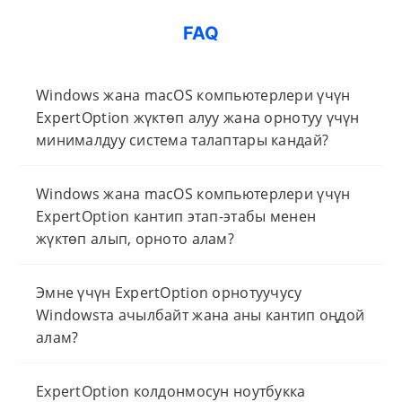
FAQ
Windows жана macOS компьютерлери үчүн
ExpertOption жүктөп алуу жана орнотуу үчүн
минималдуу система талаптары кандай?
Windows жана macOS компьютерлери үчүн
ExpertOption кантип этап-этабы менен
жүктөп алып, орното алам?
Эмне үчүн ExpertOption орнотуучусу
Windowsта ачылбайт жана аны кантип оңдой
алам?
ExpertOption колдонмосун ноутбукка