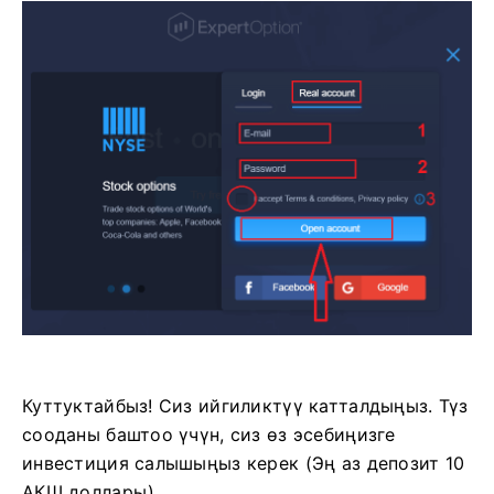
Куттуктайбыз! Сиз ийгиликтүү катталдыңыз. Түз
сооданы баштоо үчүн, сиз өз эсебиңизге
инвестиция салышыңыз керек (Эң аз депозит 10
АКШ доллары).