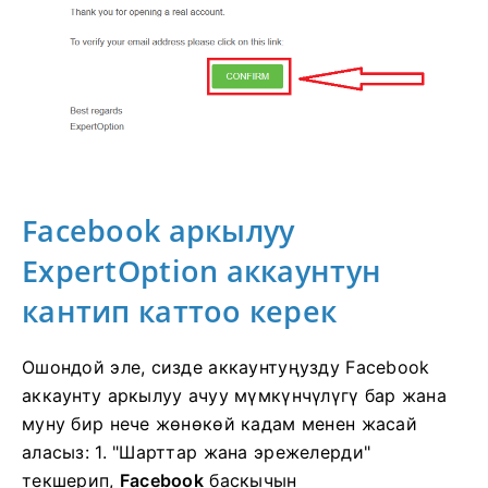
Facebook аркылуу
ExpertOption аккаунтун
кантип каттоо керек
Ошондой эле, сизде аккаунтуңузду Facebook
аккаунту аркылуу ачуу мүмкүнчүлүгү бар жана
муну бир нече жөнөкөй кадам менен жасай
аласыз: 1. "Шарттар жана эрежелерди"
текшерип,
Facebook
баскычын