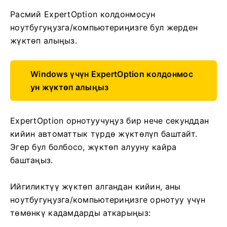
Расмий ExpertOption колдонмосун
ноутбугуңузга/компьютериңизге бул жерден
жүктөп алыңыз.
Windows үчүн ExpertOption колдонмос
ун жүктөп алыңыз
ExpertOption орнотуучуңуз бир нече секунддан
кийин автоматтык түрдө жүктөлүп баштайт.
Эгер бул болбосо, жүктөп алууну кайра
баштаңыз.
Ийгиликтүү жүктөп алгандан кийин, аны
ноутбугуңузга/компьютериңизге орнотуу үчүн
төмөнкү кадамдарды аткарыңыз: