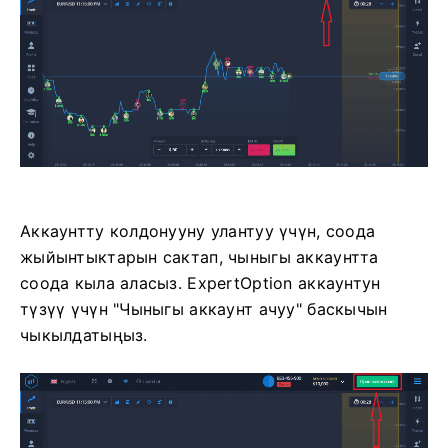
Аккаунтту колдонууну улантуу үчүн, соода
жыйынтыктарын сактап, чыныгы аккаунтта
соода кыла аласыз. ExpertOption аккаунтун
түзүү үчүн "Чыныгы аккаунт ачуу" баскычын
чыкылдатыңыз.