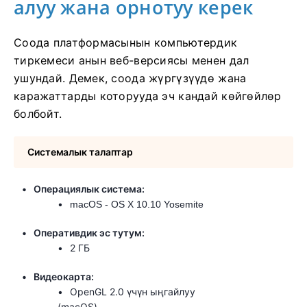
алуу жана орнотуу керек
Соода платформасынын компьютердик
тиркемеси анын веб-версиясы менен дал
ушундай. Демек, соода жүргүзүүдө жана
каражаттарды которууда эч кандай көйгөйлөр
болбойт.
Системалык талаптар
Операциялык система:
macOS - OS X 10.10 Yosemite
Оперативдик эс тутум:
2 ГБ
Видеокарта:
OpenGL 2.0 үчүн ыңгайлуу
(macOS)