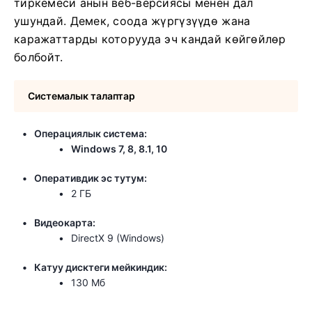
тиркемеси анын веб-версиясы менен дал
ушундай. Демек, соода жүргүзүүдө жана
каражаттарды которууда эч кандай көйгөйлөр
болбойт.
Системалык талаптар
Операциялык система:
Windows 7, 8, 8.1, 10
Оперативдик эс тутум:
2 ГБ
Видеокарта:
DirectX 9 (Windows)
Катуу дисктеги мейкиндик:
130 Мб