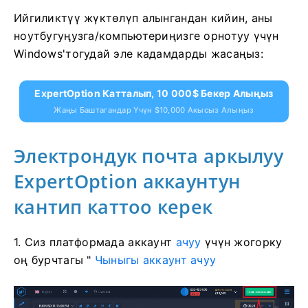
Ийгиликтүү жүктөлүп алынгандан кийин, аны
ноутбугуңузга/компьютериңизге орнотуу үчүн
Windows'тогудай эле кадамдарды жасаңыз:
ExpertOption Катталып, 10 000$ Бекер Алыңыз
Жаңы Баштагандар Үчүн $10,000 Акысыз Алыңыз
Электрондук почта аркылуу
ExpertOption аккаунтун
кантип каттоо керек
1. Сиз
платформада аккаунт
ачуу
үчүн жогорку
оң бурчтагы "
Чыныгы аккаунт ачуу