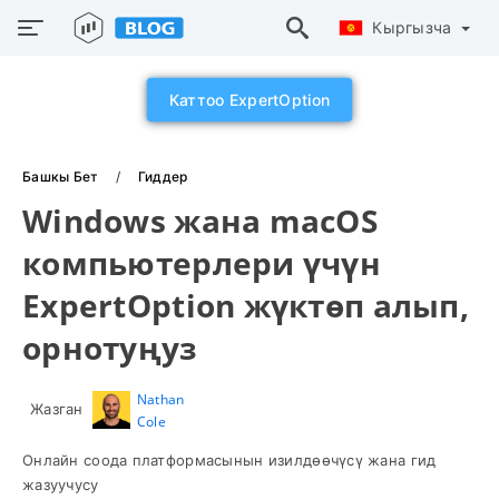
Кыргызча
Каттоо ExpertOption
Башкы Бет
Гиддер
Windows жана macOS
компьютерлери үчүн
ExpertOption жүктөп алып,
орнотуңуз
Nathan
Жазган
Cole
Онлайн соода платформасынын изилдөөчүсү жана гид
жазуучусу