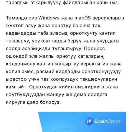
тараптын аткарылуучу файлдарынан качыңыз.
Төмөндө сиз Windows жана macOS версияларын
жүктөп алуу жана орнотуу боюнча так
кадамдарды таба аласыз, орноткучту кантип
текшерүү, уруксаттарды берүү жана учурдагы
соода эсебиңизди туташтыруу. Процесс
ошондой эле жалпы орнотуу каталарын,
колдонмону кантип жаңыртуу керектигин жана
копия эмес, расмий кардарды орнотконуңузду
ырастоо үчүн тез коопсуздук текшерүүлөрүн
камтыйт. Орнотуудан кийин сиз кирүүгө жана
ноутбукуңуздан жандуу же демо соодага
кирүүгө даяр болосуз.