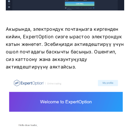
Акырында, электрондук почтаңызга киргенден
кийин, ExpertOption сизге ырастоо электрондук
катын жөнөтөт. Эсебиңизди активдештирүү үчүн
ошол почтадагы баскычты басыңыз. Ошентип,
сиз каттоону жана аккаунтуңузду
активдештирүүнү аяктайсыз.