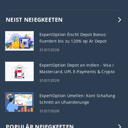
NEIST NEIEGKEETEN
ExpertOption Éischt Depot Bonus:
Fuerdert bis zu 120% op Är Depot
31/07/2026
ExpertOption Depot an Indien - Visa /
Mastercard, UPI, E-Payments & Crypto
31/07/2026
ExpertOption Umellen: Kont Schafung
Schrëtt an Ufuerderunge
31/07/2026
POPULÄR NEIEGKEETEN