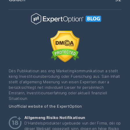
Dës Publikatioun ass eng Marketingkommunikatioun a stellt
keng Investitiounsberodung oder Fuerschung aus. Säin Inhalt
stellt d'allgemeng Meenung vun eisen Experten duer a
berücksichtegt net individuell Lieser hir perséinlech
Ëmstänn, Investitiounserfahrung oder aktuell finanziell
Situatioun.
Unofficial website of the ExpertOption
Allgemeng Risiko Notifikatioun
:
D'Handelsprodukter ugebuede vun der Firma, déi op
dëser Websäit opgezielt sinn, droen en héije Risiko