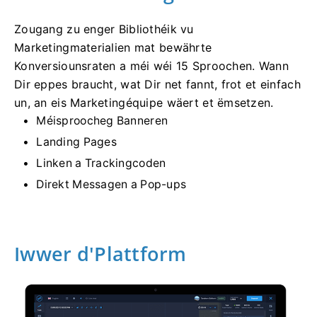
Zougang zu enger Bibliothéik vu
Marketingmaterialien mat bewährte
Konversiounsraten a méi wéi 15 Sproochen. Wann
Dir eppes braucht, wat Dir net fannt, frot et einfach
un, an eis Marketingéquipe wäert et ëmsetzen.
Méisproocheg Banneren
Landing Pages
Linken a Trackingcoden
Direkt Messagen a Pop-ups
Iwwer d'Plattform