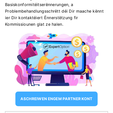
Basiskonformitéitserënnerungen, a
Problembehandlungsschrëtt déi Dir maache kënnt
ier Dir kontaktéiert Ënnerstëtzung fir
Kommissiounen glat ze halen.
ASCHREIWEN ENGEM PARTNER KONT