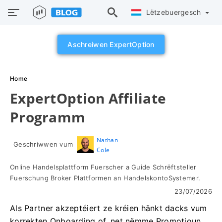
Lëtzebuergesch
Aschreiwen ExpertOption
Home
ExpertOption Affiliate
Programm
Nathan
Geschriwwen vum
Cole
Online Handelsplattform Fuerscher a Guide Schrëftsteller
Fuerschung Broker Plattformen an HandelskontoSystemer.
23/07/2026
Als Partner akzeptéiert ze kréien hänkt dacks vum
korrekten Onboarding of, net nëmme Promotioun.