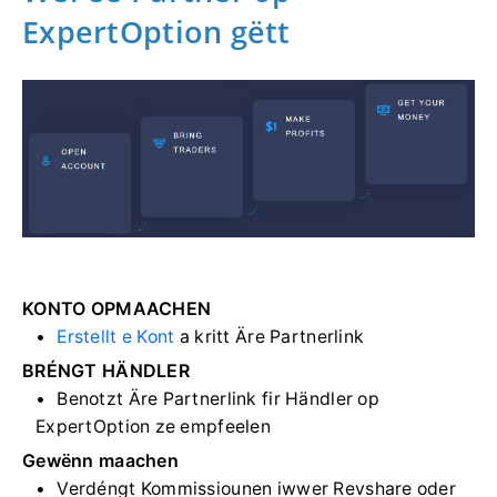
ExpertOption gëtt
KONTO OPMAACHEN
Erstellt e Kont
a kritt Äre Partnerlink
BRÉNGT HÄNDLER
Benotzt Äre Partnerlink fir Händler op
ExpertOption ze empfeelen
Gewënn maachen
Verdéngt Kommissiounen iwwer Revshare oder