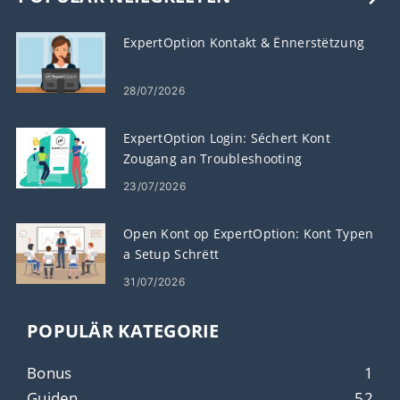
ExpertOption Kontakt & Ënnerstëtzung
28/07/2026
ExpertOption Login: Séchert Kont
Zougang an Troubleshooting
23/07/2026
Open Kont op ExpertOption: Kont Typen
a Setup Schrëtt
31/07/2026
POPULÄR KATEGORIE
Bonus
1
Guiden
52