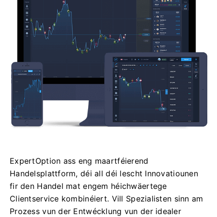
ExpertOption ass eng maartféierend
Handelsplattform, déi all déi lescht Innovatiounen
fir den Handel mat engem héichwäertege
Clientservice kombinéiert. Vill Spezialisten sinn am
Prozess vun der Entwécklung vun der idealer