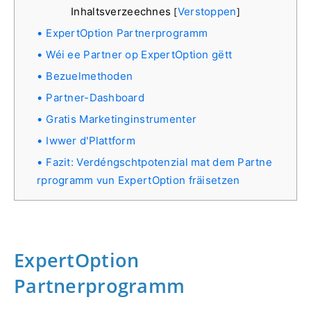
Inhaltsverzeechnes
Verstoppen
[
]
ExpertOption Partnerprogramm
Wéi ee Partner op ExpertOption gëtt
Bezuelmethoden
Partner-Dashboard
Gratis Marketinginstrumenter
Iwwer d'Plattform
Fazit: Verdéngschtpotenzial mat dem Partne
rprogramm vun ExpertOption fräisetzen
ExpertOption
Partnerprogramm