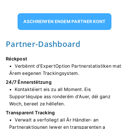
ASCHREIWEN ENGEM PARTNER KONT
Partner-Dashboard
Réckpost
Verbënnt d'ExpertOption Partnerstatistiken mat
Ärem eegenen Trackingsystem.
24/7 Ënnerstëtzung
Kontaktéiert eis zu all Moment. Eis
Supportéquipe ass ronderëm d'Auer, déi ganz
Woch, bereet ze hëllefen.
Transparent Tracking
Verwalt a verfollegt all Är Händler- an
Partneraktiounen iwwer en transparenten a