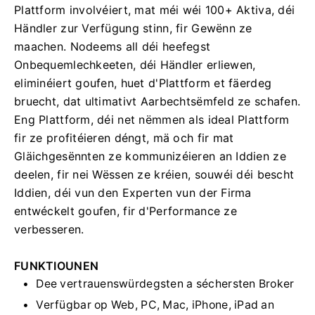
Plattform involvéiert, mat méi wéi 100+ Aktiva, déi
Händler zur Verfügung stinn, fir Gewënn ze
maachen. Nodeems all déi heefegst
Onbequemlechkeeten, déi Händler erliewen,
eliminéiert goufen, huet d'Plattform et fäerdeg
bruecht, dat ultimativt Aarbechtsëmfeld ze schafen.
Eng Plattform, déi net nëmmen als ideal Plattform
fir ze profitéieren déngt, mä och fir mat
Gläichgesënnten ze kommunizéieren an Iddien ze
deelen, fir nei Wëssen ze kréien, souwéi déi bescht
Iddien, déi vun den Experten vun der Firma
entwéckelt goufen, fir d'Performance ze
verbesseren.
FUNKTIOUNEN
Dee vertrauenswürdegsten a séchersten Broker
Verfügbar op Web, PC, Mac, iPhone, iPad an