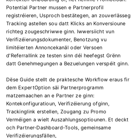
Potential Partner mussen e Partnerprofil
registréieren, Usproch bestätegen, an zouverlässeg
Tracking astellen sou datt Klicks an Konversioune
richteg zougeschriwwe ginn. Iwwersiicht vun
Verifizéierungsdokumenter, Benotzung vu
limitéierten Annoncekanäl oder Versoen
d'Referrallink ze testen sinn déi heefegst Grënn
datt Genehmegungen a Bezuelungen verspéit ginn.
Dëse Guide stellt de praktesche Workflow eraus fir
dem ExpertOption säi Partnerprogramm
matzemaachen an e Partner ze ginn:
Kontekonfiguratioun, Verifizéierung ofginn,
Trackinglink erstellen, Zougang zu Promo
Verméigen a wielt Auszahlungsoptiounen. Et deckt
och Partner-Dashboard-Tools, gemeinsame
Verifizéierungsfällen,