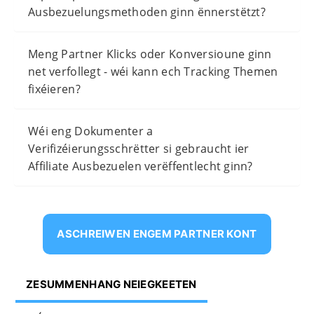
Ausbezuelungsmethoden ginn ënnerstëtzt?
Meng Partner Klicks oder Konversioune ginn
net verfollegt - wéi kann ech Tracking Themen
fixéieren?
Wéi eng Dokumenter a
Verifizéierungsschrëtter si gebraucht ier
Affiliate Ausbezuelen verëffentlecht ginn?
ASCHREIWEN ENGEM PARTNER KONT
ZESUMMENHANG NEIEGKEETEN