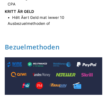
CPA
KRITT ÄR GELD
Hëlt Äert Geld mat iwwer 10
Ausbezuelmethoden of
Bezuelmethoden