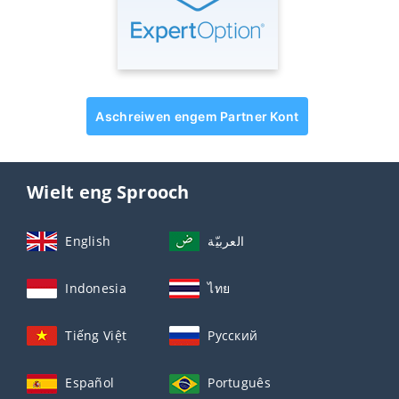
Aschreiwen engem Partner Kont
Wielt eng Sprooch
English
العربيّة
Indonesia
ไทย
Tiếng Việt
Русский
Español
Português