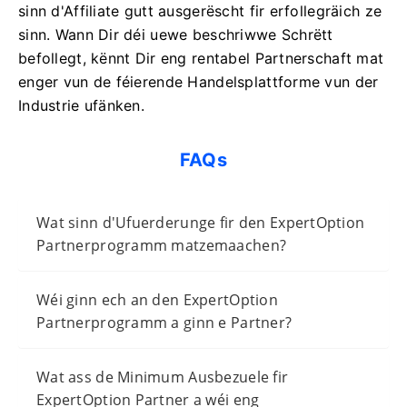
sinn d'Affiliate gutt ausgerëscht fir erfollegräich ze
sinn. Wann Dir déi uewe beschriwwe Schrëtt
befollegt, kënnt Dir eng rentabel Partnerschaft mat
enger vun de féierende Handelsplattforme vun der
Industrie ufänken.
FAQs
Wat sinn d'Ufuerderunge fir den ExpertOption
Partnerprogramm matzemaachen?
Wéi ginn ech an den ExpertOption
Partnerprogramm a ginn e Partner?
Wat ass de Minimum Ausbezuele fir
ExpertOption Partner a wéi eng