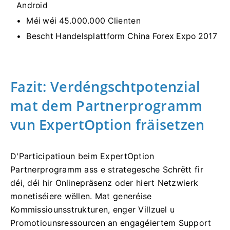
Android
Méi wéi 45.000.000 Clienten
Bescht Handelsplattform China Forex Expo 2017
Fazit: Verdéngschtpotenzial
mat dem Partnerprogramm
vun ExpertOption fräisetzen
D'Participatioun beim ExpertOption
Partnerprogramm ass e strategesche Schrëtt fir
déi, déi hir Onlinepräsenz oder hiert Netzwierk
monetiséiere wëllen. Mat generéise
Kommissiounsstrukturen, enger Villzuel u
Promotiounsressourcen an engagéiertem Support