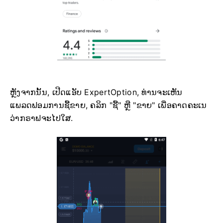
ຫຼັງຈາກນັ້ນ, ເປີດແອັບ ExpertOption, ທ່ານຈະເຫັນ
ແພລດຟອມການຊື້ຂາຍ, ຄລິກ "ຊື້" ຫຼື "ຂາຍ" ເພື່ອຄາດຄະເນ
ວ່າກຣາຟຈະໄປໃສ.