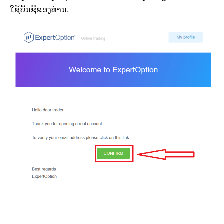
ໃຊ້ບັນຊີຂອງທ່ານ.