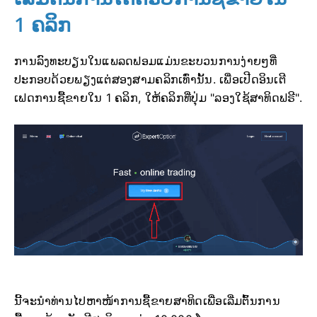
1 ຄລິກ
ການລົງທະບຽນໃນແພລດຟອມແມ່ນຂະບວນການງ່າຍໆທີ່
ປະກອບດ້ວຍພຽງແຕ່ສອງສາມຄລິກເທົ່ານັ້ນ. ເພື່ອເປີດອິນເຕີ
ເຟດການຊື້ຂາຍໃນ 1 ຄລິກ, ໃຫ້ຄລິກທີ່ປຸ່ມ "ລອງໃຊ້ສາທິດຟຣີ".
ນີ້ຈະນຳທ່ານໄປຫາໜ້າການຊື້ຂາຍສາທິດເພື່ອເລີ່ມຕົ້ນການ