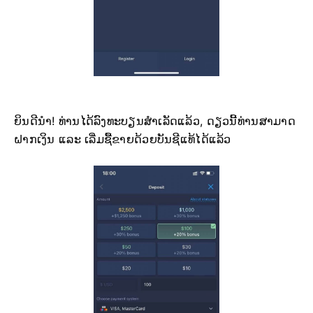
ຍິນດີນຳ! ທ່ານໄດ້ລົງທະບຽນສຳເລັດແລ້ວ, ດຽວນີ້ທ່ານສາມາດ
ຝາກເງິນ ແລະ ເລີ່ມຊື້ຂາຍດ້ວຍບັນຊີແທ້ໄດ້ແລ້ວ