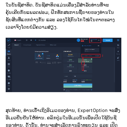
ໃນບັນຊີສາທິດ. ບັນຊີສາທິດແມ່ນເຄື່ອງມືສຳລັບທ່ານທີ່ຈະ
ຄຸ້ນເຄີຍກັບແພລດຟອມ, ຝຶກທັກສະການຊື້ຂາຍຂອງທ່ານໃນ
ຊັບສິນທີ່ແຕກຕ່າງກັນ ແລະ ລອງໃຊ້ກົນໄກໃໝ່ໃນຕາຕະລາງ
ເວລາຈິງໂດຍບໍ່ມີຄວາມສ່ຽງ.
ສຸດທ້າຍ, ທ່ານເຂົ້າເຖິງອີເມວຂອງທ່ານ, ExpertOption ຈະສົ່ງ
ອີເມວຢືນຢັນໃຫ້ທ່ານ. ຄລິກປຸ່ມໃນອີເມວນັ້ນເພື່ອເປີດໃຊ້ບັນຊີ
ຂອງທ່ານ. ດັ່ງນັ້ນ, ທ່ານຈະສຳເລັດການລົງທະບຽນ ແລະ ເປີດ