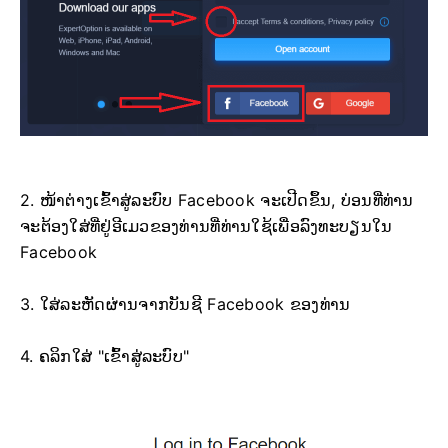
2. ໜ້າຕ່າງເຂົ້າສູ່ລະບົບ Facebook ຈະເປີດຂຶ້ນ, ບ່ອນທີ່ທ່ານ
ຈະຕ້ອງໃສ່ທີ່ຢູ່ອີເມວຂອງທ່ານທີ່ທ່ານໃຊ້ເພື່ອລົງທະບຽນໃນ
Facebook
3. ໃສ່ລະຫັດຜ່ານຈາກບັນຊີ Facebook ຂອງທ່ານ
4. ຄລິກໃສ່ "ເຂົ້າສູ່ລະບົບ"