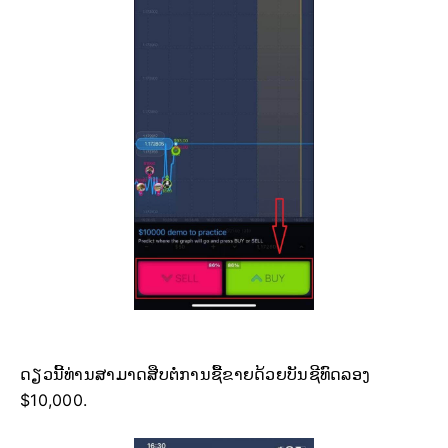
ດຽວນີ້ທ່ານສາມາດສືບຕໍ່ການຊື້ຂາຍດ້ວຍບັນຊີທົດລອງ
$10,000.