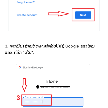
3. ຈາກນັ້ນໃສ່ລະຫັດຜ່ານສຳລັບບັນຊີ Google ຂອງທ່ານ
ແລະ ຄລິກ "ຕໍ່ໄປ".