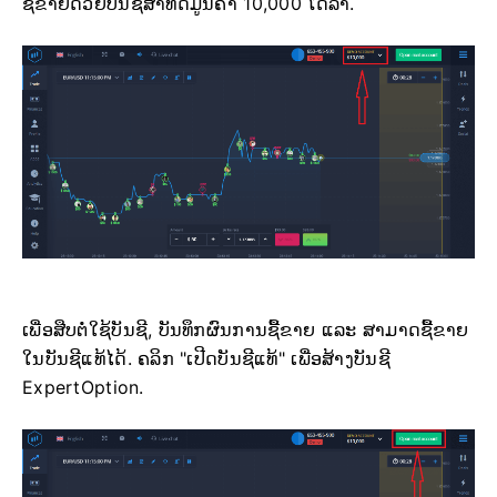
ຊື້ຂາຍດ້ວຍບັນຊີສາທິດມູນຄ່າ 10,000 ໂດລາ.
ເພື່ອສືບຕໍ່ໃຊ້ບັນຊີ, ບັນທຶກຜົນການຊື້ຂາຍ ແລະ ສາມາດຊື້ຂາຍ
ໃນບັນຊີແທ້ໄດ້. ຄລິກ "ເປີດບັນຊີແທ້" ເພື່ອສ້າງບັນຊີ
ExpertOption.