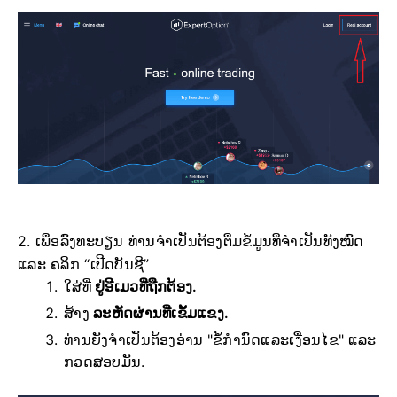
2. ເພື່ອລົງທະບຽນ ທ່ານຈຳເປັນຕ້ອງຕື່ມຂໍ້ມູນທີ່ຈຳເປັນທັງໝົດ
ແລະ ຄລິກ “ເປີດບັນຊີ”
ໃສ່ທີ່
ຢູ່ອີເມວທີ່ຖືກຕ້ອງ.
ສ້າງ
ລະຫັດຜ່ານທີ່ເຂັ້ມແຂງ.
ທ່ານຍັງຈໍາເປັນຕ້ອງອ່ານ "ຂໍ້ກໍານົດແລະເງື່ອນໄຂ" ແລະ
ກວດສອບມັນ.