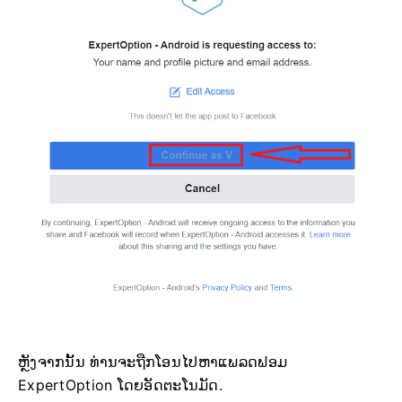
ຫຼັງຈາກນັ້ນ ທ່ານຈະຖືກໂອນໄປຫາແພລດຟອມ
ExpertOption ໂດຍອັດຕະໂນມັດ.