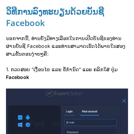
ວິທີການລົງທະບຽນດ້ວຍບັນຊີ
Facebook
ນອກຈາກນີ້, ທ່ານຍັງມີທາງເລືອກໃນການເປີດບັນຊີຂອງທ່ານ
ຜ່ານບັນຊີ Facebook ແລະທ່ານສາມາດເຮັດໄດ້ພາຍໃນສອງ
ສາມຂັ້ນຕອນງ່າຍໆຄື:
1. ກວດສອບ "ເງື່ອນໄຂ ແລະ ຂໍ້ກຳນົດ" ແລະ ຄລິກໃສ່
ປຸ່ມ
Facebook