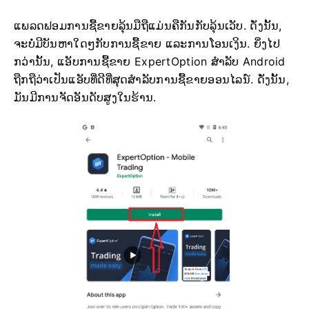
ແພລດຟອມການຊື້ຂາຍລຸ້ນມືຖືແມ່ນຄືກັນກັບລຸ້ນເວັບ. ດັ່ງນັ້ນ,
ຈະບໍ່ມີບັນຫາໃດໆກັບການຊື້ຂາຍ ແລະການໂອນເງິນ. ຍິ່ງໄປ
ກວ່ານັ້ນ, ແອັບການຊື້ຂາຍ ExpertOption ສຳລັບ Android
ຖືກຖືວ່າເປັນແອັບທີ່ດີທີ່ສຸດສຳລັບການຊື້ຂາຍອອນໄລນ໌. ດັ່ງນັ້ນ,
ມັນມີການຈັດອັນດັບສູງໃນຮ້ານ.