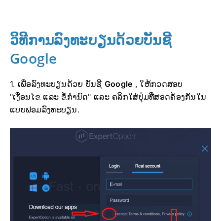
ວິທີການລົງທະບຽນດ້ວຍບັນຊີ
Google
1. ເພື່ອລົງທະບຽນດ້ວຍ ບັນຊີ
Google
, ໃຫ້ກວດສອບ
"ເງື່ອນໄຂ ແລະ ຂໍ້ກຳນົດ" ແລະ ຄລິກໃສ່ປຸ່ມທີ່ສອດຄ້ອງກັນໃນ
ແບບຟອມລົງທະບຽນ.