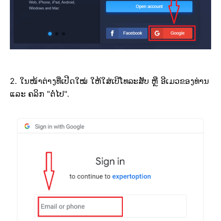
2. ໃນໜ້າຕ່າງທີ່ເປີດໃໝ່ ໃຫ້ໃສ່ເບີໂທລະສັບ ຫຼື ອີເມວຂອງທ່ານ
ແລະ ຄລິກ "ຕໍ່ໄປ".