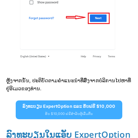
ຫຼັງຈາກນັ້ນ, ປະຕິບັດຕາມຄຳແນະນຳທີ່ສົ່ງຈາກບໍລິການໄປຫາທີ່
ຢູ່ອີເມວຂອງທ່ານ.
ລົງທະບຽນ ExpertOption ແລະ ຮັບຟຣີ $10,000
ຮັບ $10,000 ຟຣີສຳລັບຜູ້ເລີ່ມຕົ້ນ
ລົງທະບຽນໃນແອັບ ExpertOption