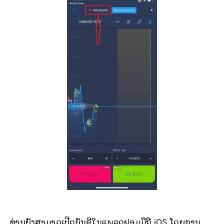
ທ່ານຍັງສາມາດເປີດບັນຊີໃນແພລດຟອມມືຖື iOS ໂດຍການ