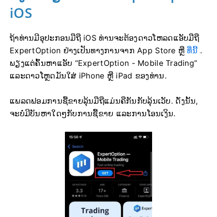
iOS
ຖ້າທ່ານມີອຸປະກອນມືຖື iOS ທ່ານຈະຕ້ອງດາວໂຫລດແອັບມືຖື
ExpertOption ຢ່າງເປັນທາງການຈາກ App Store ຫຼື
ທີ່ນີ້
.
ພຽງແຕ່ຄົ້ນຫາແອັບ “ExpertOption - Mobile Trading”
ແລະດາວໂຫຼດມັນໃສ່ iPhone ຫຼື iPad ຂອງທ່ານ.
ແພລດຟອມການຊື້ຂາຍລຸ້ນມືຖືແມ່ນຄືກັນກັບລຸ້ນເວັບ. ດັ່ງນັ້ນ,
ຈະບໍ່ມີບັນຫາໃດໆກັບການຊື້ຂາຍ ແລະການໂອນເງິນ.