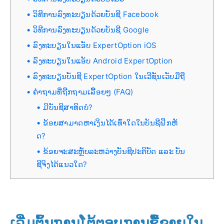
ວິທີການລົງທະບຽນດ້ວຍບັນຊີ Facebook
ວິທີການລົງທະບຽນດ້ວຍບັນຊີ Google
ລົງທະບຽນໃນແອັບ ExpertOption iOS
ລົງທະບຽນໃນແອັບ Android ExpertOption
ລົງທະບຽນບັນຊີ ExpertOption ໃນເວີຊັນເວັບມືຖື
ຄຳຖາມທີ່ຖືກຖາມເລື້ອຍໆ (FAQ)
ມີບັນຊີສາທິດບໍ?
ຂ້ອຍສາມາດຫາເງິນໄດ້ເທົ່າໃດໃນບັນຊີຝຶກຫັ
ດ?
ຂ້ອຍຈະສະຫຼັບລະຫວ່າງບັນຊີປະຕິບັດ ແລະ ບັນ
ຊີຈິງໄດ້ແນວໃດ?
ເລີ່ມຕົ້ນການໂຕ້ຕອບການຊື້ຂາຍໃນ