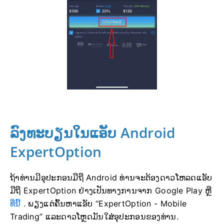
ລົງທະບຽນໃນແອັບ Android
ExpertOption
ຖ້າທ່ານມີອຸປະກອນມືຖື Android ທ່ານຈະຕ້ອງດາວໂຫລດແອັບ
ມືຖື ExpertOption ຢ່າງເປັນທາງການຈາກ Google Play ຫຼື
ທີ່ນີ້
. ພຽງແຕ່ຄົ້ນຫາແອັບ “ExpertOption - Mobile
Trading” ແລະດາວໂຫຼດມັນໃສ່ອຸປະກອນຂອງທ່ານ.