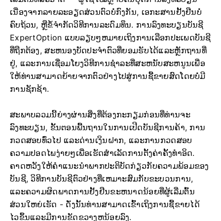
ເນື່ອງຈາກລາຍລະອຽດສ່ວນຕົວບໍ່ກົງກັນ, ເອກະສານຢັ້ງຢືນບໍ່
ຄົບຖ້ວນ, ຫຼືຂໍ້ຈຳກັດວິທີການລະດົມທຶນ. ການລົງທະບຽນບັນຊີ
ExpertOption ແບບລຽບໆຫມາຍເຖິງການເລືອກປະເພດບັນຊີ
ທີ່ຖືກຕ້ອງ, ສະຫນອງບັດປະຈໍາຕົວທີ່ຍອມຮັບໄດ້ແລະຫຼັກຖານທີ່
ຢູ່, ແລະການເຊື່ອມໂຍງວິທີການຊໍາລະທີ່ສະຫນັບສະຫນູນເພື່ອ
ໃຫ້ທ່ານສາມາດຍ້າຍຈາກຕົວຢ່າງໄປສູ່ການຊື້ຂາຍສົດໂດຍບໍ່ມີ
ການຊັກຊ້າ.
ສະພາບລວມນີ້ຍ່າງຜ່ານສິ່ງທີ່ຕ້ອງກະກຽມກ່ອນທີ່ທ່ານຈະ
ລົງທະບຽນ, ຂັ້ນຕອນພື້ນຖານໃນການເປີດບັນຊີການຄ້າ, ການ
ກວດສອບທົ່ວໄປ ແລະດ່ານເງິນຝາກ, ແລະການກວດສອບ
ຄວາມປອດໄພງ່າຍໆເພື່ອເຮັດສໍາເລັດການຕັ້ງຄ່າຄັ້ງທໍາອິດ.
ຄາດຫວັງໃຫ້ຄໍາແນະນໍາພາກປະຕິບັດກ່ຽວກັບຄວາມພ້ອມຂອງ
ບັນຊີ, ວິທີການບັນຊີຕົວຢ່າງທີ່ເຫມາະສົມກັບຂະບວນການ,
ແລະຄວາມຜິດພາດການຢັ້ງຢືນຂະຫນາດນ້ອຍທີ່ຜູ້ເລີ່ມຕົ້ນ
ສ່ວນໃຫຍ່ເຮັດ - ດັ່ງນັ້ນທ່ານສາມາດເຂົ້າເຖິງການຊື້ຂາຍໄດ້
ໄວຂຶ້ນແລະມີການຂັດຂວາງຫນ້ອຍລົງ.