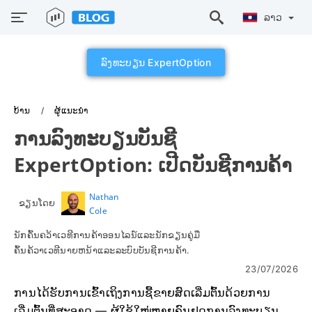
ລາວ
ລົງທະບຽນ ExpertOption
ບ້ານ
ຜູ້ແນະນຳ
ການລົງທະບຽນບັນຊີ
ExpertOption: ເປີດບັນຊີການຄ້າ
Nathan
ຂຽນໂດຍ
Cole
ນັກຄົ້ນຄວ້າເວທີການຄ້າອອນໄລນ໌ແລະນັກຂຽນຄູ່ມື
ຄົ້ນຄ້ວາເວທີນາຍຫນ້າແລະລະບົບບັນຊີການຄ້າ.
23/07/2026
ການໄດ້ຮັບການເຂົ້າເຖິງການຊື້ຂາຍສົດເລີ່ມຕົ້ນດ້ວຍການ
ເລີ່ມຕົ້ນທີ່ສະອາດ — ຜູ້ໃຊ້ໃໝ່ຫຼາຍຄົນຢຸດການລົງທະບຽນ