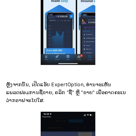
ຫຼັງຈາກນັ້ນ, ເປີດແອັບ ExpertOption, ທ່ານຈະເຫັນ
ແພລດຟອມການຊື້ຂາຍ, ຄລິກ "ຊື້" ຫຼື "ຂາຍ" ເພື່ອຄາດຄະເນ
ວ່າກຣາຟຈະໄປໃສ.