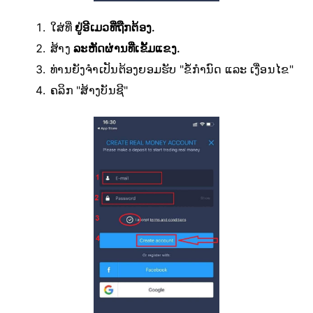
ໃສ່ທີ່
ຢູ່ອີເມວທີ່ຖືກຕ້ອງ.
ສ້າງ
ລະຫັດຜ່ານທີ່ເຂັ້ມແຂງ.
ທ່ານຍັງຈຳເປັນຕ້ອງຍອມຮັບ "ຂໍ້ກຳນົດ ແລະ ເງື່ອນໄຂ"
ຄລິກ "ສ້າງບັນຊີ"