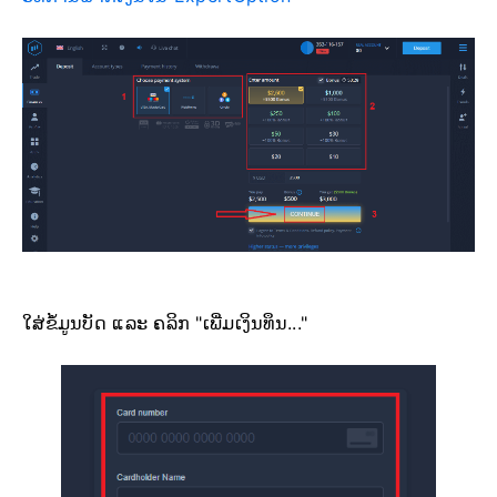
ໃສ່ຂໍ້ມູນບັດ ແລະ ຄລິກ "ເພີ່ມເງິນທຶນ..."