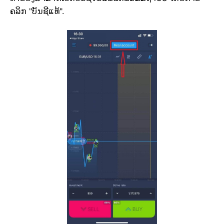
ຄລິກ "ບັນຊີແທ້".