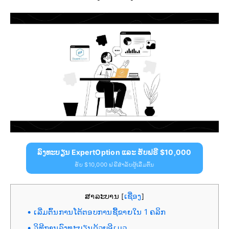
ລົງທະບຽນ ExpertOption ແລະ ຮັບຟຣີ $10,000
ຮັບ $10,000 ຟຣີສຳລັບຜູ້ເລີ່ມຕົ້ນ
ສາລະບານ
ເຊື່ອງ
[
]
ເລີ່ມຕົ້ນການໂຕ້ຕອບການຊື້ຂາຍໃນ 1 ຄລິກ
ວິທີການລົງທະບຽນດ້ວຍອີເມວ