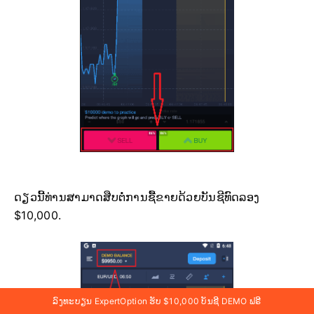
ດຽວນີ້ທ່ານສາມາດສືບຕໍ່ການຊື້ຂາຍດ້ວຍບັນຊີທົດລອງ
$10,000.
ລົງທະບຽນ ExpertOption ຮັບ $10,000 ບັນຊີ DEMO ຟຣີ