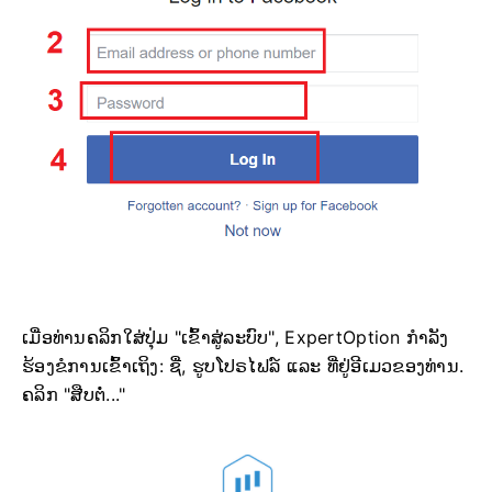
ເມື່ອທ່ານຄລິກໃສ່ປຸ່ມ "ເຂົ້າສູ່ລະບົບ", ExpertOption ກຳລັງ
ຮ້ອງຂໍການເຂົ້າເຖິງ: ຊື່, ຮູບໂປຣໄຟລ໌ ແລະ ທີ່ຢູ່ອີເມວຂອງທ່ານ.
ຄລິກ "ສືບຕໍ່..."