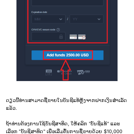
ດຽວນີ້ທ່ານສາມາດຊື້ຂາຍໃນບັນຊີແທ້ຫຼັງຈາກຝາກເງິນສຳເລັດ
ແລ້ວ.
ຖ້າທ່ານຕ້ອງການໃຊ້ບັນຊີສາທິດ, ໃຫ້ຄລິກ "ບັນຊີແທ້" ແລະ
ເລືອກ "ບັນຊີສາທິດ" ເພື່ອເລີ່ມຕົ້ນການຊື້ຂາຍດ້ວຍ $10,000