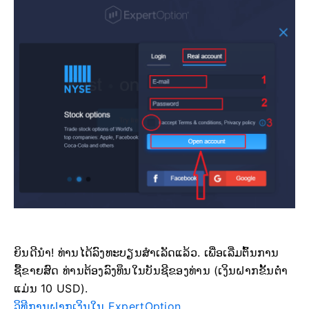
ຍິນດີນຳ! ທ່ານໄດ້ລົງທະບຽນສຳເລັດແລ້ວ. ເພື່ອເລີ່ມຕົ້ນການ
ຊື້ຂາຍສົດ ທ່ານຕ້ອງລົງທຶນໃນບັນຊີຂອງທ່ານ (ເງິນຝາກຂັ້ນຕ່ຳ
ແມ່ນ 10 USD).
ວິທີການຝາກເງິນໃນ ExpertOption