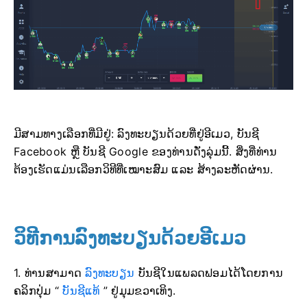
ມີສາມທາງເລືອກທີ່ມີຢູ່: ລົງທະບຽນດ້ວຍທີ່ຢູ່ອີເມວ, ບັນຊີ
Facebook ຫຼື ບັນຊີ Google ຂອງທ່ານດັ່ງລຸ່ມນີ້. ສິ່ງທີ່ທ່ານ
ຕ້ອງເຮັດແມ່ນເລືອກວິທີທີ່ເໝາະສົມ ແລະ ສ້າງລະຫັດຜ່ານ.
ວິທີການລົງທະບຽນດ້ວຍອີເມວ
1. ທ່ານສາມາດ
ລົງທະບຽນ
ບັນຊີໃນແພລດຟອມໄດ້ໂດຍການ
ຄລິກປຸ່ມ “
ບັນຊີແທ້
” ຢູ່ມຸມຂວາເທິງ.