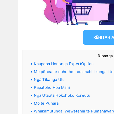
RĒHITAHIA
Ripanga 
Kaupapa Hononga ExpertOption
Me pēhea te noho hei hoa mahi i runga i t
Ngā Tikanga Utu
Papatohu Hoa Mahi
Ngā Utauta Hokohoko Koreutu
Mō te Pūhara
Whakamutunga: Wewetehia te Pūmanawa W