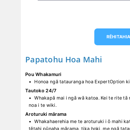
RĒHITAHIA
Papatohu Hoa Mahi
Pou Whakamuri
Honoa ngā tatauranga hoa ExpertOption ki 
Tautoko 24/7
Whakapā mai i ngā wā katoa. Kei te rite tā m
noa i te wiki.
Aroturuki mārama
Whakahaerehia me te aroturuki i ō mahi ka
tētahi pūnaha mārama, tika hoki, me ngā tat