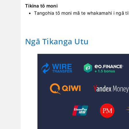
Tikina tō moni
Tangohia tō moni mā te whakamahi i ngā t
Ngā Tikanga Utu