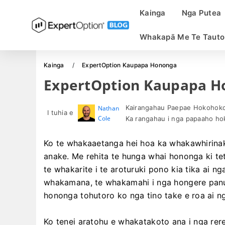
Kainga
Nga Putea
Whakapā Me Te Tauto
Kainga
ExpertOption Kaupapa Hononga
ExpertOption Kaupapa H
Kairangahau Paepae Hokohoko 
Nathan
I tuhia e
Cole
Ka rangahau i nga papaaho h
Ko te whakaaetanga hei hoa ka whakawhirinaki
anake. Me rehita te hunga whai hononga ki t
te whakarite i te aroturuki pono kia tika ai ng
whakamana, te whakamahi i nga hongere panui
hononga tohutoro ko nga tino take e roa ai 
Ko tenei aratohu e whakatakoto ana i nga rer