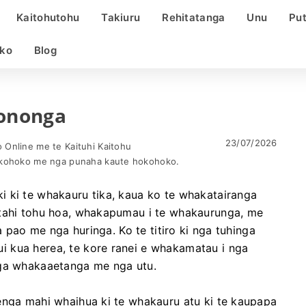
Kaitohutohu
Takiuru
Rehitatanga
Unu
Pu
ko
Blog
ononga
23/07/2026
Online me te Kaituhi Kaitohu
okohoko me nga punaha kaute hokohoko.
 ki te whakauru tika, kaua ko te whakatairanga
etahi tohu hoa, whakapumau i te whakaurunga, me
a pao me nga huringa. Ko te titiro ki nga tuhinga
 kua herea, te kore ranei e whakamatau i nga
nga whakaaetanga me nga utu.
enga mahi whaihua ki te whakauru atu ki te kaupapa