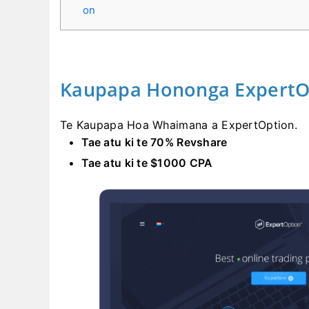
on
Kaupapa Hononga ExpertO
Te Kaupapa Hoa Whaimana a ExpertOption.
Tae atu ki te 70% Revshare
Tae atu ki te $1000 CPA