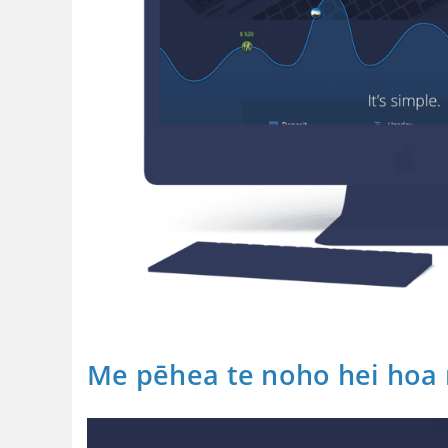
Me pēhea te noho hei hoa 