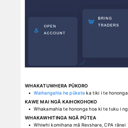
WHAKATUWHERA PŪKORO
Waihangahia he pūkete
ka tiki i te honong
KAWE MAI NGĀ KAIHOKOHOKO
Whakamahia te hononga hoa ki te tuku i n
WHAKAWHITINGA NGĀ PŪTEA
Whiwhi komihana mā Revshare, CPA rānei