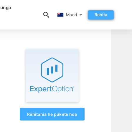
tunga
Maori
Maori
Rehita
Rēhitahia he pūkete hoa