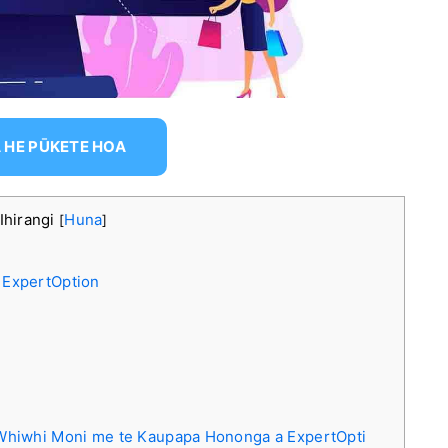
 HE PŪKETE HOA
Ihirangi
Huna
[
]
e ExpertOption
hiwhi Moni me te Kaupapa Hononga a ExpertOpti