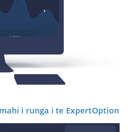
mahi i runga i te ExpertOption