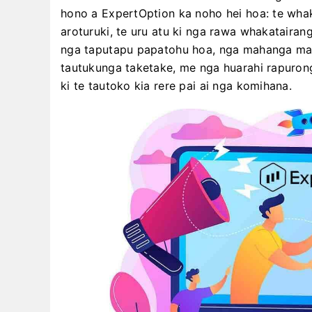
hono a ExpertOption ka noho hei hoa: te wha
aroturuki, te uru atu ki nga rawa whakatairang
nga taputapu papatohu hoa, nga mahanga m
tautukunga taketake, me nga huarahi rapurong
ki te tautoko kia rere pai ai nga komihana.