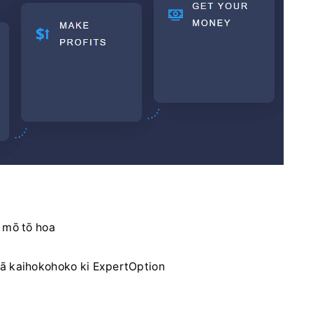
a mō tō hoa
gā kaihokohoko ki ExpertOption