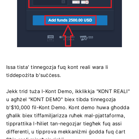
Issa tista' tinnegozja fuq kont reali wara li
tiddepożita b'suċċess.
Jekk trid tuża l-Kont Demo, ikklikkja "KONT REALI"
u agħżel "KONT DEMO" biex tibda tinnegozja
b'$10,000 fil-Kont Demo. Kont demo huwa għodda
għalik biex tiffamiljarizza ruħek mal-pjattaforma,
tipprattika l-ħiliet tan-negozjar tiegħek fuq assi
differenti, u tipprova mekkaniżmi ġodda fuq ċart