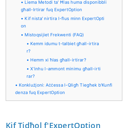
Liema Metodi ta' Ħlas huma disponibbli
għall-Irtirar fuq ExpertOption
Kif nista' nirtira l-flus minn ExpertOpti
on
Mistoqsijiet Frekwenti (FAQ)
Kemm idumu t-talbiet għall-irtira
r?
Hemm xi ħlas għall-irtirar?
X'inhu l-ammont minimu għall-irti
rar?
Konklużjoni: Aċċessa l-Qligħ Tiegħek b'Kunfi
denza fuq ExpertOption
Kif Tidħol f'ExpertOption