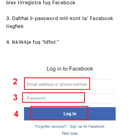
biex tirreġistra fuq Facebook
3. Daħħal il-password mill-kont ta' Facebook
tiegħek
4. Ikklikkja fuq "Idħol."