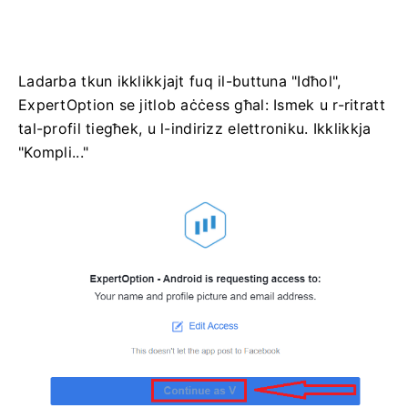
Ladarba tkun ikklikkjajt fuq il-buttuna "Idħol",
ExpertOption se jitlob aċċess għal: Ismek u r-ritratt
tal-profil tiegħek, u l-indirizz elettroniku. Ikklikkja
"Kompli..."