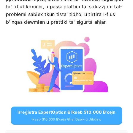
ta' rifjut komuni, u passi prattiċi ta' soluzzjoni tal-
problemi sabiex tkun tista' tidħol u tirtira l-flus
b'inqas dewmien u prattiki ta' sigurtà aħjar.
Irreġistra ExpertOption & Ikseb $10,000 B'xejn
Ikseb $10,000 B'xejn Għal Dawk Li Jibdew