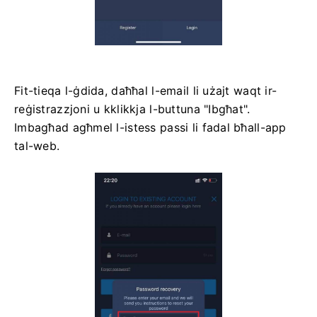
Fit-tieqa l-ġdida, daħħal l-email li użajt waqt ir-
reġistrazzjoni u kklikkja l-buttuna "Ibgħat".
Imbagħad agħmel l-istess passi li fadal bħall-app
tal-web.