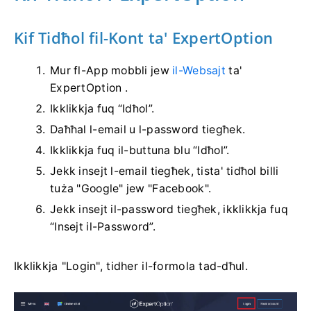
Kif Tidħol fil-Kont ta' ExpertOption
Mur fl-App mobbli jew
il-Websajt
ta'
ExpertOption .
Ikklikkja fuq “Idħol”.
Daħħal l-email u l-password tiegħek.
Ikklikkja fuq il-buttuna blu “Idħol”.
Jekk insejt l-email tiegħek, tista' tidħol billi
tuża "Google" jew "Facebook".
Jekk insejt il-password tiegħek, ikklikkja fuq
“Insejt il-Password”.
Ikklikkja "Login", tidher il-formola tad-dħul.