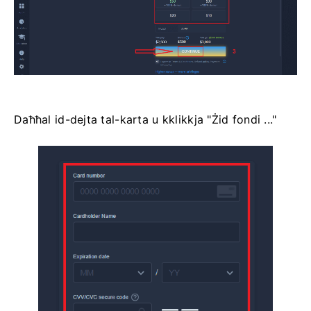
Daħħal id-dejta tal-karta u kklikkja "Żid fondi ..."